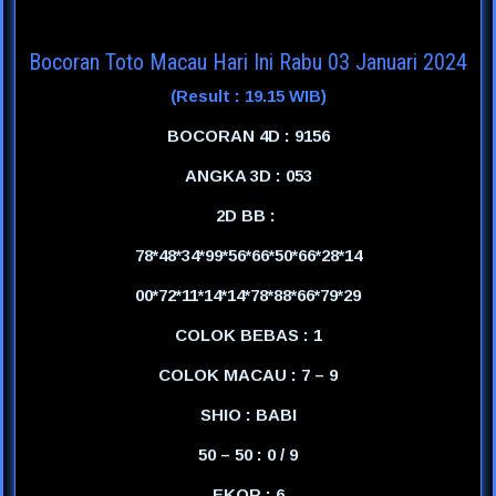
Bocoran Toto Macau Hari Ini Rabu 03 Januari 2024
(Result : 19.15 WIB)
BOCORAN 4D : 9156
ANGKA 3D : 053
2D BB :
78*48*34*99*56*66*50*66*28*14
00*72*11*14*14*78*88*66*79*29
COLOK BEBAS : 1
COLOK MACAU : 7 – 9
SHIO : BABI
50 – 50 : 0 / 9
EKOR : 6