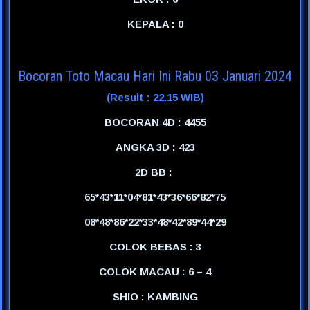
KEPALA : 0
Bocoran Toto Macau Hari Ini Rabu 03 Januari 2024
(Result : 22.15 WIB)
BOCORAN 4D : 4455
ANGKA 3D : 423
2D BB :
65*43*11*04*81*43*36*66*82*75
08*48*86*22*33*48*42*89*44*29
COLOK BEBAS : 3
COLOK MACAU : 6 – 4
SHIO : KAMBING