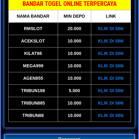
BANDAR TOGEL ONLINE TERPERCAYA
NAMA BANDAR
MIN DEPO
LINK
RMSLOT
20.000
KLIK DI SINI
ACEKSLOT
10.000
KLIK DI SINI
KILAT88
10.000
KLIK DI SINI
MEGA999
10.000
KLIK DI SINI
AGEN855
10.000
KLIK DI SINI
TRIBUN188
5.000
KLIK DI SINI
TRIBUN885
10.000
KLIK DI SINI
TRIBUN88
10.000
KLIK DI SINI