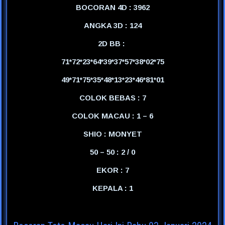
BOCORAN 4D : 3962
ANGKA 3D : 124
2D BB :
71*72*23*64*39*37*57*38*02*75
49*71*75*35*48*13*23*46*81*01
COLOK BEBAS : 7
COLOK MACAU : 1 – 6
SHIO : MONYET
50 – 50 : 2 / 0
EKOR : 7
KEPALA : 1