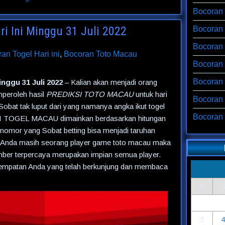
Bocoran
i Ini Minggu 31 Juli 2022
Bocoran
Bocoran
an Togel Hari ini
,
Bocoran Toto Macau
Bocoran
Bocoran
nggu 31 Juli 2022
– Kalian akan menjadi orang
mperoleh hasil
PREDIKSI TOTO MACAU
untuk hari
Bocoran 
 Sobat tak luput dari yang namanya angka ikut togel
Bocoran
I TOGEL MACAU dimainkan berdasarkan hitungan
omor yang Sobat betting bisa menjadi taruhan
ama Anda masih seorang player game toto macau maka
mber terpercaya merupakan impian semua player.
esempatan Anda yang telah berkunjung dan membaca
S
3