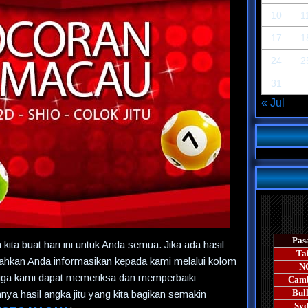
10
1
17
1
24
2
31
« Jul
kita buat hari ini untuk Anda semua. Jika ada hasil
ahkan Anda informasikan kepada kami melalui kolom
ingga kami dapat memeriksa dan memperbaiki
a hasil angka jitu yang kita bagikan semakin