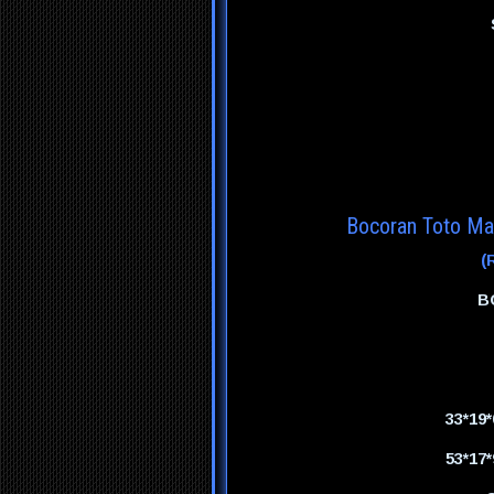
Bocoran Toto Mac
(
B
33*19*
53*17*