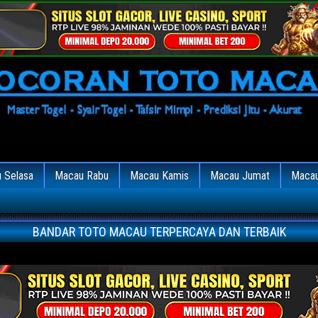
 | prediksi situs agen bandar toto macau terpercaya | nomor main macau | dat
 Selasa
Macau Rabu
Macau Kamis
Macau Jumat
Macau
BANDAR TOTO MACAU TERPERCAYA DAN TERBAIK