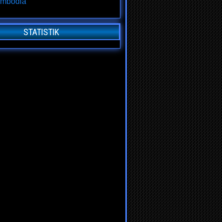
ambodia
STATISTIK