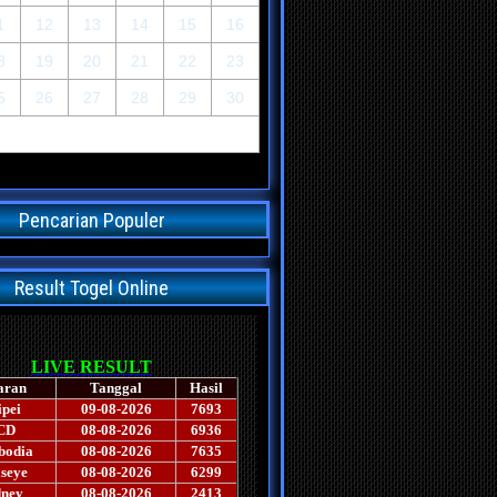
1
12
13
14
15
16
8
19
20
21
22
23
5
26
27
28
29
30
Pencarian Populer
Result Togel Online