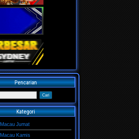
Pencarian
Kategori
 Macau Jumat
 Macau Kamis