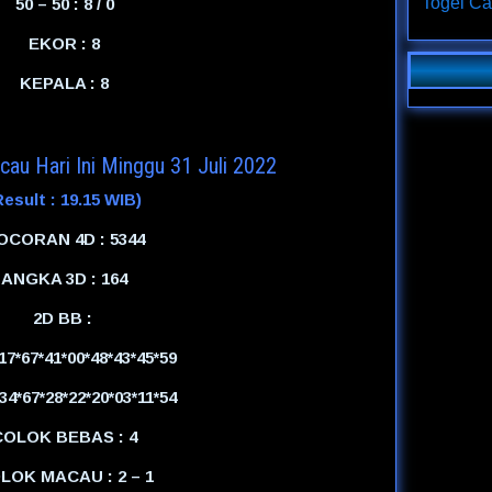
Togel C
50 – 50 : 8 / 0
EKOR : 8
KEPALA : 8
au Hari Ini Minggu 31 Juli 2022
Result : 19.15 WIB)
OCORAN 4D : 5344
ANGKA 3D : 164
2D BB :
17*67*41*00*48*43*45*59
34*67*28*22*20*03*11*54
COLOK BEBAS : 4
LOK MACAU : 2 – 1