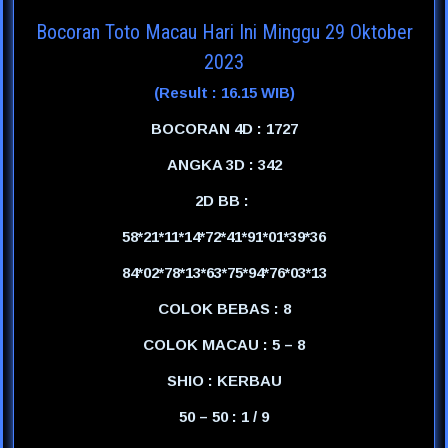
Bocoran Toto Macau Hari Ini Minggu 29 Oktober
2023
(Result : 16.15 WIB)
BOCORAN 4D : 1727
ANGKA 3D : 342
2D BB :
58*21*11*14*72*41*91*01*39*36
84*02*78*13*63*75*94*76*03*13
COLOK BEBAS : 8
COLOK MACAU : 5 – 8
SHIO : KERBAU
50 – 50 : 1 / 9