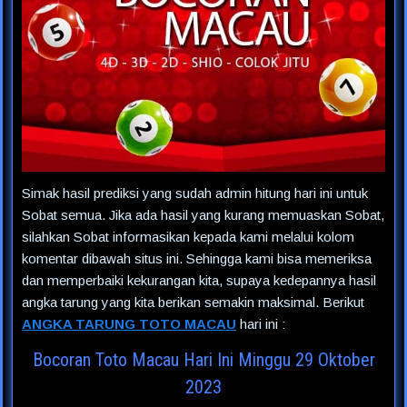
Simak hasil prediksi yang sudah admin hitung hari ini untuk
Sobat semua. Jika ada hasil yang kurang memuaskan Sobat,
silahkan Sobat informasikan kepada kami melalui kolom
komentar dibawah situs ini. Sehingga kami bisa memeriksa
dan memperbaiki kekurangan kita, supaya kedepannya hasil
angka tarung yang kita berikan semakin maksimal. Berikut
ANGKA TARUNG TOTO MACAU
hari ini :
Bocoran Toto Macau Hari Ini Minggu 29 Oktober
2023