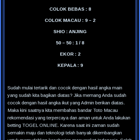
COLOK BEBAS : 8
COLOK MACAU : 9 – 2
SHIO : ANJING
50 – 50 : 1 / 8
EKOR : 2
KEPALA : 9
Sudah mulai tertarik dan cocok dengan hasil angka main
yang sudah kita bagikan diatas? Jika memang Anda sudah
cocok dengan hasil angka ikut yang Admin berikan diatas.
Maka kini saatnya kita membahas bandar Toto Macau
rekomendasi yang terpercaya dan aman untuk Anda lakukan
betting TOGEL ONLINE. Karena saat ini zaman sudah
semakin maju dan teknologi telah banyak dikembangkan