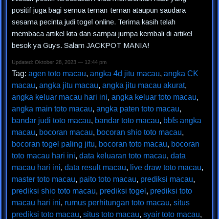
positif juga bagi semua teman-teman ataupun saudara
sesama pecinta judi togel online. Terima kasih telah
membaca artikel kita dan sampai jumpa kembali di artikel
besok ya Guys. Salam JACKPOT MANIA!
Updated: Oktober 28, 2023 — 12:44 pm
Tag:
agen toto macau
,
angka 4d jitu macau
,
angka CK
macau
,
angka jitu macau
,
angka jitu macau akurat
,
angka keluar macau hari ini
,
angka keluar toto macau
,
angka main toto macau
,
angka paten toto macau
,
bandar judi toto macau
,
bandar toto macau
,
bbfs angka
macau
,
bocoran macau
,
bocoran shio toto macau
,
bocoran togel paling jitu
,
bocoran toto macau
,
bocoran
toto macau hari ini
,
data keluaran toto macau
,
data
macau hari ini
,
data result macau
,
live draw toto macau
,
master toto macau
,
paito toto macau
,
prediksi macau
,
prediksi shio toto macau
,
prediksi togel
,
prediksi toto
macau hari ini
,
rumus perhitungan toto macau
,
situs
prediksi toto macau
,
situs toto macau
,
syair toto macau
,