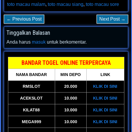
toto macau malam
,
toto macau siang
,
toto macau sore
← Previous Post
Next Post →
Tinggalkan Balasan
Anda harus
masuk
untuk berkomentar.
BANDAR TOGEL ONLINE TERPERCAYA
NAMA BANDAR
MIN DEPO
LINK
RMSLOT
20.000
KLIK DI SINI
ACEKSLOT
10.000
KLIK DI SINI
KILAT88
10.000
KLIK DI SINI
MEGA999
10.000
KLIK DI SINI