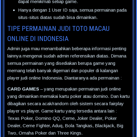
dapat menikmati setiap game.
Hanya dengan 1 User ID saja, semua permainan pada
situs-situs diatas sudah bisa dimainkan.
TIPE PERMAINAN JUDI TOTO MACAU
ONLINE DI INDONESIA
Admin juga mau menambahkan beberapa informasi penting
lainnya mengenai sudah admin referensikan diatas. Dimana
semua permainan yang disediakan berupa game yang
memang telah banyak digemari dan populer di kalangan
player judi online Indonesia. Diantaranya ada permainan :
CARD GAMES
– yang merupakan permainan judi online
yang dimainkan memakai kartu poker atau domino. Dan kartu
dibagikan secara acak/random oleh sistem secara fairplay
player vs player. Game kartu yang tersedia antara lain :
Texas Poker, Domino QQ, Ceme, Joker Dealer, Poker
Dealer, Ceme Fighter, Aduq, Bola Tangkas, Blackjack, Big
Two, Omaha Poker dan Three Kings.