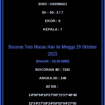
SHIO : HARIMAU
50 – 50 : 3 / 7
EKOR : 6
KEPALA : 7
Bocoran Toto Macau Hari Ini Minggu 29 Oktober
2023
(Result : 22.15 WIB)
BOCORAN 4D : 7103
ANGKA 3D : 148
2D BB :
14*56*94*10*37*00*71*37*48*48
11*34*37*38*24*50*53*94*27*93