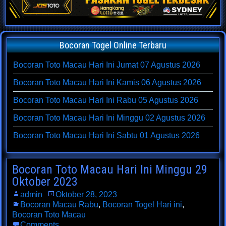
Bocoran Togel Online Terbaru
Bocoran Toto Macau Hari Ini Jumat 07 Agustus 2026
Bocoran Toto Macau Hari Ini Kamis 06 Agustus 2026
Bocoran Toto Macau Hari Ini Rabu 05 Agustus 2026
Bocoran Toto Macau Hari Ini Minggu 02 Agustus 2026
Bocoran Toto Macau Hari Ini Sabtu 01 Agustus 2026
Bocoran Toto Macau Hari Ini Minggu 29
Oktober 2023
admin
Oktober 28, 2023
Bocoran Macau Rabu
,
Bocoran Togel Hari ini
,
Bocoran Toto Macau
Comments