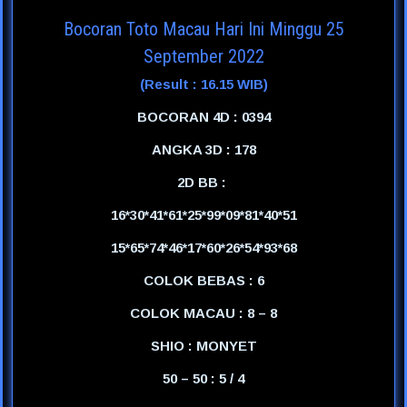
Bocoran Toto Macau Hari Ini Minggu 25
September 2022
(Result : 16.15 WIB)
BOCORAN 4D : 0394
ANGKA 3D : 178
2D BB :
16*30*41*61*25*99*09*81*40*51
15*65*74*46*17*60*26*54*93*68
COLOK BEBAS : 6
COLOK MACAU : 8 – 8
SHIO : MONYET
50 – 50 : 5 / 4