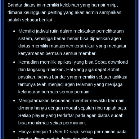
Bandar diatas ini memiliki kelebihan yang hampir mirip,
dimana keunggulan penting yang akan admin sampaikan
adalah sebagai berikut :
Memiliki jadwal rutin dalam melakukan pemeliharaan
sistem, sehingga benar-benar bisa dipastikan agen
diatas memiliki manajemen terstruktur yang mengatur
kenyamanan bermain semua member.
Kemudian memiliki aplikasi yang bisa Sobat download
dan langsung mainkan. Hal yang juga dapat Sobat
pastikan, bahwa bandar yang memiliki sebuah aplikasi
tentunya telah menjadi agen teraman yang menjaga
kelancaran bermain semua pemain.
Mengutamakan kepuasan member sewaktu bermain,
dimana hanya dengan modal sepuluh ribu rupiah saja.
Setiap player yang terdaftar pada agen diatas sudah
bisa menikmati setiap permainan.
Hanya dengan 1 User ID saja, setiap permainan pada
bandar diatas sudah dapat dimainkan.