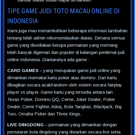
TIPE GAME JUDI TOTO MACAU ONLINE DI
INDONESIA
Kami juga mau menambahkan beberapa informasi tambahan
tentang telah admin rekomendasikan diatas. Dimana semua
game yang disediakan berupa permainan yang memang
telah banyak digemari dan populer di kalangan penikmat judi
online Indonesia. Diantaranya ada game :
CARD GAMES
– yang merupakan game judi online yang
dimainkan memakai kartu poker atau domino. Dan kartu
dibagikan secara acak/random oleh sistem secara fairplay
player vs player. Game kartu yang tersedia antara lain :
Texas Poker, Domino QQ, Ceme, Joker Dealer, Poker
Dealer, Ceme Fighter, Aduq, Bola Tangkas, Blackjack, Big
Two, Omaha Poker dan Three Kings.
LIVE DINGDONG
– permainan yang dimainkan dengan
pemutaran bola dingdong yang disiarkan secara live serta