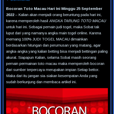
Bocoran Toto Macau Hari Ini Minggu 25 September
2022
– Kalian akan menjadi orang beruntung pada hari ini,
karena memperoleh hasil
ANGKA TARUNG TOTO MACAU
untuk hari ini. Sebagai pemain judi togel, maka Sobat tak
luput dari yang namanya angka main togel online. Karena
memang 100% JUDI TOGEL MACAU dimainkan
berdasarkan hitungan dan perumusan yang matang, agar
angka-angka yang kalian betting bisa menjadi bettingan paling
akurat. Siapapun Kalian, selama Sobat masih seorang
pemain permainan toto macau maka memperoleh bocoran
dari sumber terpercaya merupakan impian Setiap bettor.
Maka dari itu jangan sia-siakan kesempatan Anda yang
sudah berkunjung dan membaca artikel ini.