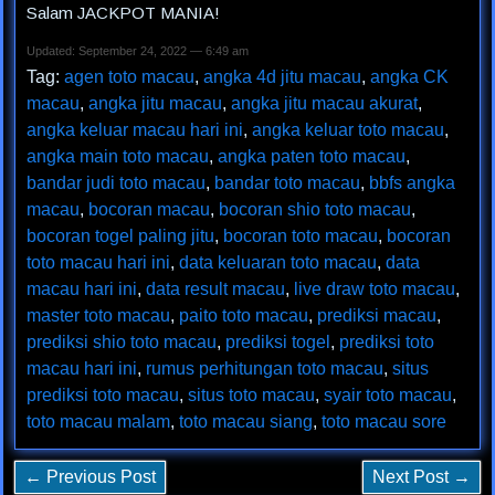
Salam JACKPOT MANIA!
Updated: September 24, 2022 — 6:49 am
Tag:
agen toto macau
,
angka 4d jitu macau
,
angka CK
macau
,
angka jitu macau
,
angka jitu macau akurat
,
angka keluar macau hari ini
,
angka keluar toto macau
,
angka main toto macau
,
angka paten toto macau
,
bandar judi toto macau
,
bandar toto macau
,
bbfs angka
macau
,
bocoran macau
,
bocoran shio toto macau
,
bocoran togel paling jitu
,
bocoran toto macau
,
bocoran
toto macau hari ini
,
data keluaran toto macau
,
data
macau hari ini
,
data result macau
,
live draw toto macau
,
master toto macau
,
paito toto macau
,
prediksi macau
,
prediksi shio toto macau
,
prediksi togel
,
prediksi toto
macau hari ini
,
rumus perhitungan toto macau
,
situs
prediksi toto macau
,
situs toto macau
,
syair toto macau
,
toto macau malam
,
toto macau siang
,
toto macau sore
← Previous Post
Next Post →