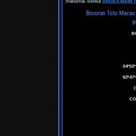
maksimal. Berikut
ANGKA MAIN 
Bocoran Toto Macau 
(
B
04*52*
82*47*
CO