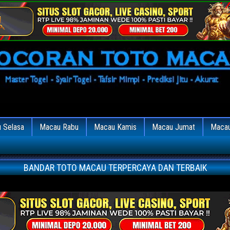
 | prediksi situs agen bandar toto macau terpercaya | nomor main macau | dat
 Selasa
Macau Rabu
Macau Kamis
Macau Jumat
Macau
BANDAR TOTO MACAU TERPERCAYA DAN TERBAIK