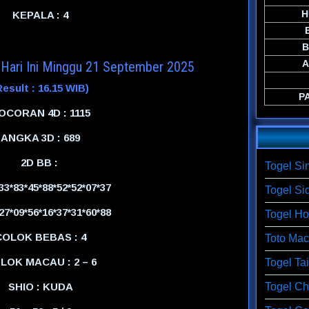
H
KEPALA : 4
B
A
Hari Ini Minggu 21 September 2025
Result : 16.15 WIB)
P
OCORAN 4D : 1115
ANGKA 3D : 689
2D BB :
Togel Si
33*83*45*88*52*52*07*37
Togel Si
27*09*56*16*37*31*60*88
Togel H
COLOK BEBAS : 4
Toto Ma
LOK MACAU : 2 – 6
Togel Ta
SHIO : KUDA
Togel Ch