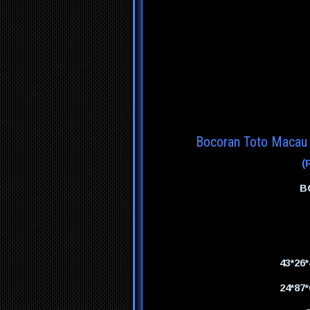
Bocoran Toto Macau 
(
B
43*26*
24*87*