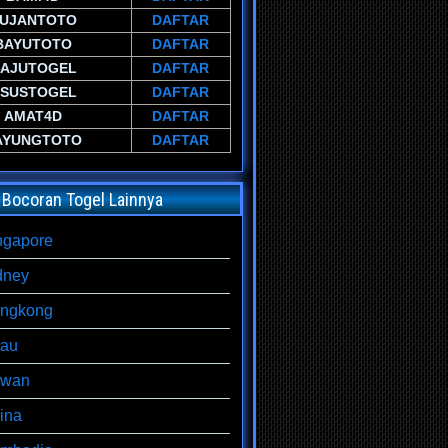
UJANTOTO
DAFTAR
BAYUTOTO
DAFTAR
AJUTOGEL
DAFTAR
SUSTOGEL
DAFTAR
AMAT4D
DAFTAR
AYUNGTOTO
DAFTAR
Bocoran Togel Lainnya
ngapore
dney
ongkong
cau
iwan
ina