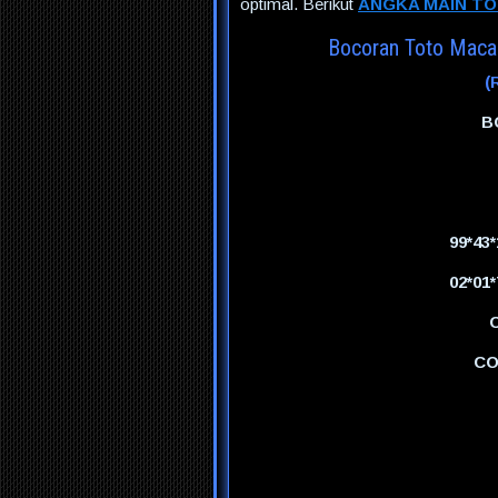
optimal. Berikut
ANGKA MAIN T
Bocoran Toto Macau
(
B
99*43*
02*01*
CO