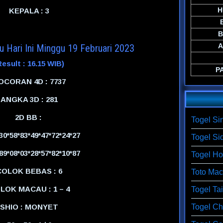
H
KEPALA : 3
B
A
 Hari Ini Minggu 19 Februari 2023
Result : 16.15 WIB)
P
OCORAN 4D : 7737
ANGKA 3D : 281
2D BB :
Togel Si
30*58*83*49*47*72*24*27
Togel Si
89*08*03*28*57*82*10*87
Togel H
COLOK BEBAS : 6
Toto Ma
LOK MACAU : 1 – 4
Togel Ta
SHIO : MONYET
Togel Ch