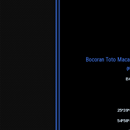
Bocoran Toto Macau
(
B
25*39*
54*58*