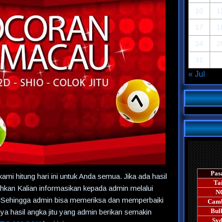
10
1
17
1
24
2
31
« Jul
ami hitung hari ini untuk Anda semua. Jika ada hasil
kan Kalian informasikan kepada admin melalui
i. Sehingga admin bisa memeriksa dan memperbaiki
a hasil angka jitu yang admin berikan semakin