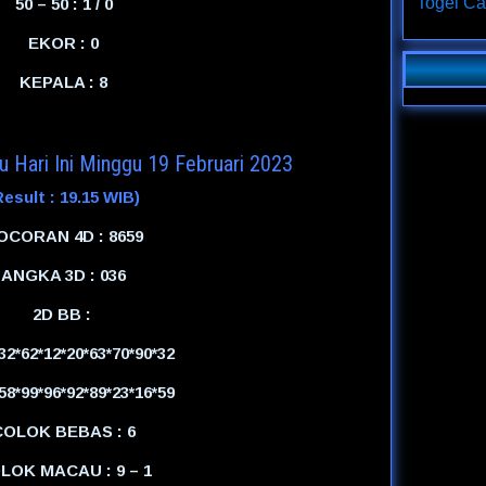
Togel C
50 – 50 : 1 / 0
EKOR : 0
KEPALA : 8
 Hari Ini Minggu 19 Februari 2023
Result : 19.15 WIB)
OCORAN 4D : 8659
ANGKA 3D : 036
2D BB :
32*62*12*20*63*70*90*32
58*99*96*92*89*23*16*59
COLOK BEBAS : 6
LOK MACAU : 9 – 1