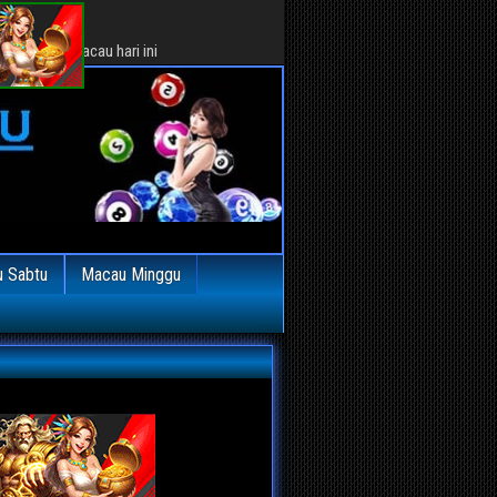
a keluaran macau hari ini
 Sabtu
Macau Minggu