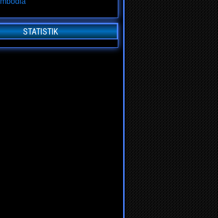
ambodia
STATISTIK