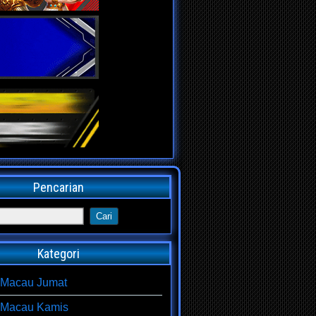
Pencarian
Kategori
 Macau Jumat
 Macau Kamis