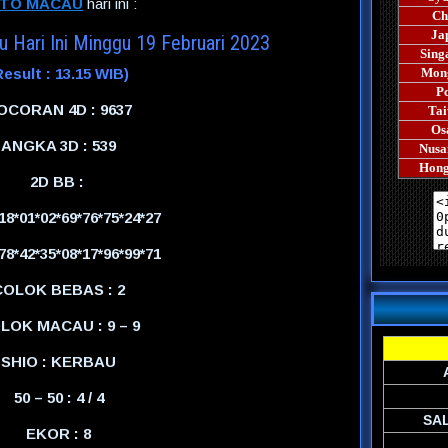
OTO MACAU
hari ini :
 Hari Ini Minggu 19 Februari 2023
Result : 13.15 WIB)
OCORAN 4D : 9637
ANGKA 3D : 539
2D BB :
18*01*02*69*76*75*24*27
78*42*35*08*17*96*99*71
COLOK BEBAS : 2
LOK MACAU : 9 – 9
SHIO : KERBAU
50 – 50 : 4 / 4
SA
EKOR : 8