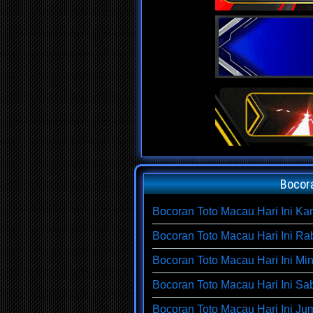
Bocora
Bocoran Toto Macau Hari Ini Ka
Bocoran Toto Macau Hari Ini Ra
Bocoran Toto Macau Hari Ini Mi
Bocoran Toto Macau Hari Ini Sa
Bocoran Toto Macau Hari Ini Jum