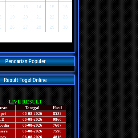
1
12
13
14
15
16
8
19
20
21
22
23
5
26
27
28
29
30
Pencarian Populer
Result Togel Online