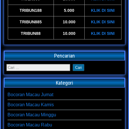
TRIBUN188
5.000
KLIK DI SINI
TRIBUN885
10.000
KLIK DI SINI
TRIBUN88
10.000
KLIK DI SINI
Pencarian
Kategori
Bocoran Macau Jumat
Bocoran Macau Kamis
Bocoran Macau Minggu
Bocoran Macau Rabu