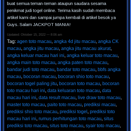
buat semua teman-teman ataupun saudara sesama
penikmat judi togel online. Terima kasih sudah membaca
artikel kami dan sampai jumpa kembali di artikel besok ya
Guys. Salam JACKPOT MANIA!
Updated: Oktober 15, 2022 — 8:06 am
Tag:
agen toto macau
,
angka 4d jitu macau
,
angka CK
macau
,
angka jitu macau
,
angka jitu macau akurat
,
angka keluar macau hari ini
,
angka keluar toto macau
,
angka main toto macau
,
angka paten toto macau
,
bandar judi toto macau
,
bandar toto macau
,
bbfs angka
macau
,
bocoran macau
,
bocoran shio toto macau
,
bocoran togel paling jitu
,
bocoran toto macau
,
bocoran
toto macau hari ini
,
data keluaran toto macau
,
data
macau hari ini
,
data result macau
,
live draw toto macau
,
master toto macau
,
paito toto macau
,
prediksi macau
,
prediksi shio toto macau
,
prediksi togel
,
prediksi toto
macau hari ini
,
rumus perhitungan toto macau
,
situs
prediksi toto macau
,
situs toto macau
,
syair toto macau
,