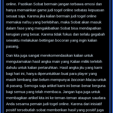
online. Pastikan Sobat bermain jangan terbawa emosi dan
hanya memainkan game judi togel online sebatas kepuasan
sesaat saja. Karena jika kalian bermain judi togel online
memakai nafsu yang berlebihan, maka Sobat akan masuk
dalam fase yang mengakibatkan Sobat bisa mendapatkan
kerugian yang besar. Karena tidak fokus dan terlalu gegabah
sewaktu melakukan bettingan bocoran yang ingin kalian
pasang.
Dan kita juga sangat merekomendasikan kalian untuk
mengutamakan hasil angka main yang Kalian miliki terlebih
dahulu untuk kalian pertaruhkan. Hasil angka jitu yang kami
bagi hari ini, hanya diperuntukkan buat para player yang
masih bimbang dan belum mempunyai
bocoran Macau
untuk
di pasang. Semoga saja artikel kami ini benar-benar berguna
bagi semua yang telah membaca. Jangan lupa juga untuk
membagikan artikel kita ini ke teman-teman ataupun saudara
Anda sesama pemain judi togel online. Karena dari inisiatif
positif tersebutlah sobat memberikan hasil yang positif juga