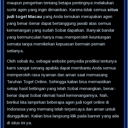
maupun pengertian tentang betapa pentingnya melakukan
sortir agen yang ingin dimainkan. Karena tidak semua
situs
judi togel Macau
yang Anda temukan merupakan agen
yang benar-benar dapat bertanggung jawab atas semua
kemenangan yang sudah Sobat dapatkan. Banyak bandar
yang bermunculan hanya mau memperoleh keuntungan
semata tanpa memikirkan kepuasan bermain pemain
setianya.
Oleh sebab itu, sebagai website penyedia prediksi tentunya
kami sangat senang apabila dapat membantu Anda semua
memperoleh rasa nyaman dan aman saat memasang
Taruhan Togel Online. Sehingga kalian bisa memastikan
setiap hasil bettingan yang telah Sobat menangkan, benar-
benar dapat Sobat nikmati hasil kemenangannya. Nah,
berikut kita lampirkan beberapa agen judi togel online di
Indonesia yang memang telah terpercaya dan aman untuk
diunggulkan. Kalian bisa langsung klik pada banner yang ada
di situs ini ya.