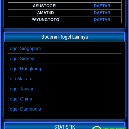
ASUSTOGEL
DAFTAR
AMAT4D
DAFTAR
PAYUNGTOTO
DAFTAR
Bocoran Togel Lainnya
Togel Singapore
Togel Sidney
Togel Hongkong
Toto Macau
Togel Taiwan
Togel China
Togel Cambodia
STATISTIK