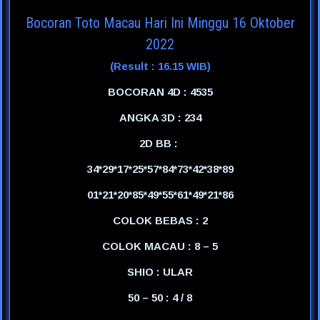
Bocoran Toto Macau Hari Ini Minggu 16 Oktober
2022
(Result : 16.15 WIB)
BOCORAN 4D : 4535
ANGKA 3D : 234
2D BB :
34*29*17*25*57*84*73*42*38*89
01*21*20*85*49*55*61*49*21*86
COLOK BEBAS : 2
COLOK MACAU : 8 – 5
SHIO : ULAR
50 – 50 : 4 / 8