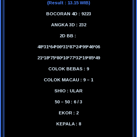
(Result : 13.15 WIB)
BOCORAN 4D : 9223
ANGKA 3D : 232
2D BB :
48*31*64*06*31*87*24*99*46*06
21*18*75*80*10*77*32*19*85*49
COLOK BEBAS : 9
COLOK MACAU : 9 – 1
SHIO : ULAR
50 – 50 : 6 / 3
EKOR : 2
KEPALA : 8