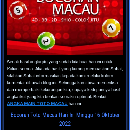
Simak hasil angka jitu yang sudah kita buat hari ini untuk
Kalian semua. Jika ada hasil yang kurang memuaskan Sobat,
silahkan Sobat informasikan kepada kami melalui kolom
komentar dibawah blog ini. Sehingga kami bisa memeriksa
dan memperbaiki kekurangan kita, supaya kedepannya hasil
angka ikut yang kita berikan semakin optimal. Berikut
ANGKA MAIN TOTO MACAU
hari ini :
Bocoran Toto Macau Hari Ini Minggu 16 Oktober
2022