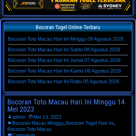
Bocoran Togel Online Terbaru
Bocoran Toto Macau Hari Ini Minggu 09 Agustus 2026
Bocoran Toto Macau Hari Ini Sabtu 08 Agustus 2026
Bocoran Toto Macau Hari Ini Jumat 07 Agustus 2026
Bocoran Toto Macau Hari Ini Kamis 06 Agustus 2026
Bocoran Toto Macau Hari Ini Rabu 05 Agustus 2026
Bocoran Toto Macau Hari Ini Minggu 14
Mei 2023
admin
Mei 13, 2023
Bocoran Macau Minggu
,
Bocoran Togel Hari ini
,
Bocoran Toto Macau
Comments