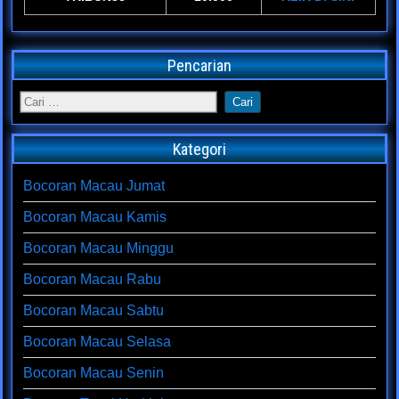
Pencarian
Kategori
Bocoran Macau Jumat
Bocoran Macau Kamis
Bocoran Macau Minggu
Bocoran Macau Rabu
Bocoran Macau Sabtu
Bocoran Macau Selasa
Bocoran Macau Senin