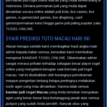
permainan judi togel online Macau yang mulai berkembang di
Indonesia. Dimana permainan judi yang mulai dapat
dimainkan secara online adalah judi bola, live casino, live
games, e-games/slot games, live dingdong, card
games/permainan kartu hingga game judi paling populer yaitu
TOGEL ONLINE.
SYAIR PREDIKSI TOTO MACAU HARI INI
Alasan kenapa setelah kami membagikan hasil angka main
admin kepada kalian semua, kemudian kami membahas
mengenai BANDAR TOGEL ONLINE. Dikarenakan admin
sangat merasa prihatin terhadap sebagian besar player togel
online yang mengalami kerugian saat bermain judi togel
macau. Hal ini disebabkan oleh kurangnya pemahaman
maupun pengertian tentang betapa pentingnya melakukan
sortir agen yang mau dimainkan. Karena tidak semua
bandar judi togel Macau
yang Anda temukan merupakan
agen yang benar-benar bisa bertanggung jawab atas semua
jackpot yang sudah Anda peroleh. Banyak situs yang