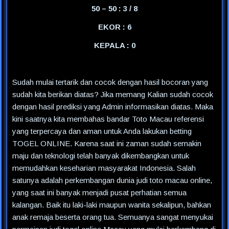
50 – 50 : 3 / 8
EKOR : 6
KEPALA : 0
Sudah mulai tertarik dan cocok dengan hasil bocoran yang
sudah kita berikan diatas? Jika memang Kalian sudah cocok
dengan hasil prediksi yang Admin informasikan diatas. Maka
kini saatnya kita membahas bandar Toto Macau referensi
yang terpercaya dan aman untuk Anda lakukan betting
TOGEL ONLINE. Karena saat ini zaman sudah semakin
maju dan teknologi telah banyak dikembangkan untuk
memudahkan keseharian masyarakat Indonesia. Salah
satunya adalah perkembangan dunia judi toto macau online,
yang saat ini banyak menjadi pusat perhatian semua
kalangan. Baik itu laki-laki maupun wanita sekalipun, bahkan
anak remaja beserta orang tua. Semuanya sangat menyukai