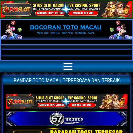
Bocoran Toto Macau AKURAT
Bocoran angka jitu toto macau paling akurat | prediksi situs agen bandar
toto macau terpercaya | nomor main macau | data keluaran macau hari ini
BANDAR TOTO MACAU TERPERCAYA DAN TERBAIK