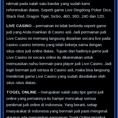
nikmati pada salah satu bandar yang sudah kami
referensikan diatas. Seperti game Live Dingdong Poker Dice,
Black Red, Dragon Tiger, Sicbo, 48D, 36D, 24D dan 12D.
LIVE CASINO
– permainan ini tidak berbeda seperti game
judi yang Anda mainkan di Casino asli. Jadi permainan judi
Live Casino ini memang langsung disiarkan secara live pada
casino-casino tertentu yang telah bekerja sama dengan
situs-situs judi online diatas. Tujuan dari hadirnya game judi
Live Casino ini secara online itu dikarenakan untuk
memuaskan nafsu bermain para player judi Live Casino. Jadi
ingin bermain judi serasa di Casino asli, maka bisa langsung
menikmati game Live Casino yang sudah disediakan oleh
situs-situs diatas.
TOGEL ONLINE
– merupakan salah satu tipe game judi
online yang pemainnya itu hampir mencakup semua
penikmat judi online di Indonesia. Yang berarti, setiap
masyarakat di Indonesia yang bermain judi pasti mengenal
ataupun ada memainkan permainan Togel Online tersebut.