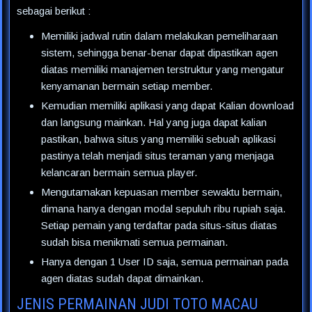
sebagai berikut :
Memiliki jadwal rutin dalam melakukan pemeliharaan
sistem, sehingga benar-benar dapat dipastikan agen
diatas memiliki manajemen terstruktur yang mengatur
kenyamanan bermain setiap member.
Kemudian memiliki aplikasi yang dapat Kalian download
dan langsung mainkan. Hal yang juga dapat kalian
pastikan, bahwa situs yang memiliki sebuah aplikasi
pastinya telah menjadi situs teraman yang menjaga
kelancaran bermain semua player.
Mengutamakan kepuasan member sewaktu bermain,
dimana hanya dengan modal sepuluh ribu rupiah saja.
Setiap pemain yang terdaftar pada situs-situs diatas
sudah bisa menikmati semua permainan.
Hanya dengan 1 User ID saja, semua permainan pada
agen diatas sudah dapat dimainkan.
JENIS PERMAINAN JUDI TOTO MACAU