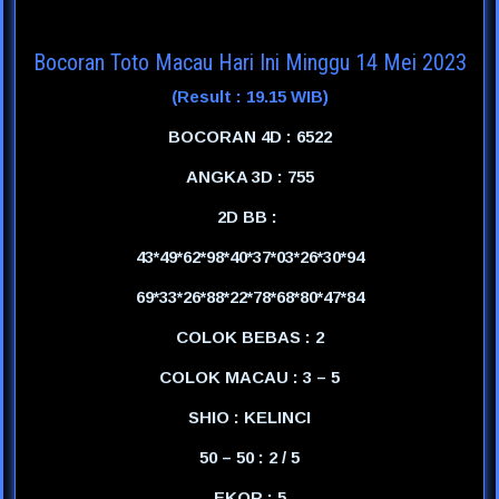
Bocoran Toto Macau Hari Ini Minggu 14 Mei 2023
(Result : 19.15 WIB)
BOCORAN 4D : 6522
ANGKA 3D : 755
2D BB :
43*49*62*98*40*37*03*26*30*94
69*33*26*88*22*78*68*80*47*84
COLOK BEBAS : 2
COLOK MACAU : 3 – 5
SHIO : KELINCI
50 – 50 : 2 / 5
EKOR : 5