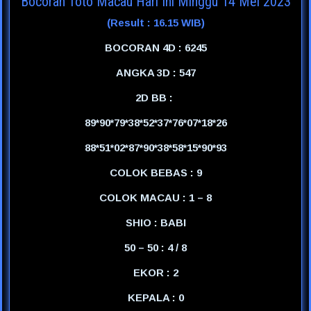
Bocoran Toto Macau Hari Ini Minggu 14 Mei 2023
(Result : 16.15 WIB)
BOCORAN 4D : 6245
ANGKA 3D : 547
2D BB :
89*90*79*38*52*37*76*07*18*26
88*51*02*87*90*38*58*15*90*93
COLOK BEBAS : 9
COLOK MACAU : 1 – 8
SHIO : BABI
50 – 50 : 4 / 8
EKOR : 2
KEPALA : 0