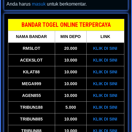
Anda harus
masuk
untuk berkomentar.
BANDAR TOGEL ONLINE TERPERCAYA
NAMA BANDAR
MIN DEPO
LINK
RMSLOT
20.000
KLIK DI SINI
ACEKSLOT
10.000
KLIK DI SINI
KILAT88
10.000
KLIK DI SINI
MEGA999
10.000
KLIK DI SINI
AGEN855
10.000
KLIK DI SINI
TRIBUN188
5.000
KLIK DI SINI
TRIBUN885
10.000
KLIK DI SINI
TRIBUN88
10.000
KLIK DI SINI