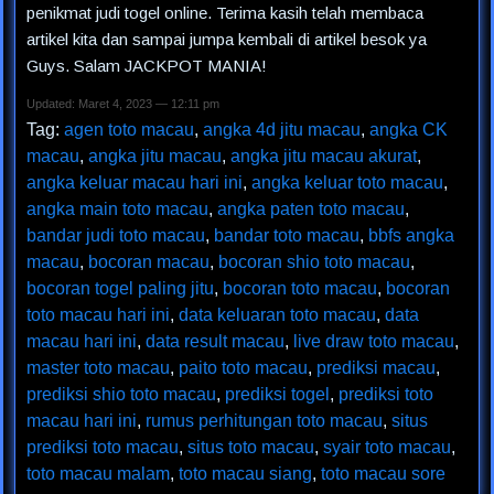
penikmat judi togel online. Terima kasih telah membaca
artikel kita dan sampai jumpa kembali di artikel besok ya
Guys. Salam JACKPOT MANIA!
Updated: Maret 4, 2023 — 12:11 pm
Tag:
agen toto macau
,
angka 4d jitu macau
,
angka CK
macau
,
angka jitu macau
,
angka jitu macau akurat
,
angka keluar macau hari ini
,
angka keluar toto macau
,
angka main toto macau
,
angka paten toto macau
,
bandar judi toto macau
,
bandar toto macau
,
bbfs angka
macau
,
bocoran macau
,
bocoran shio toto macau
,
bocoran togel paling jitu
,
bocoran toto macau
,
bocoran
toto macau hari ini
,
data keluaran toto macau
,
data
macau hari ini
,
data result macau
,
live draw toto macau
,
master toto macau
,
paito toto macau
,
prediksi macau
,
prediksi shio toto macau
,
prediksi togel
,
prediksi toto
macau hari ini
,
rumus perhitungan toto macau
,
situs
prediksi toto macau
,
situs toto macau
,
syair toto macau
,
toto macau malam
,
toto macau siang
,
toto macau sore