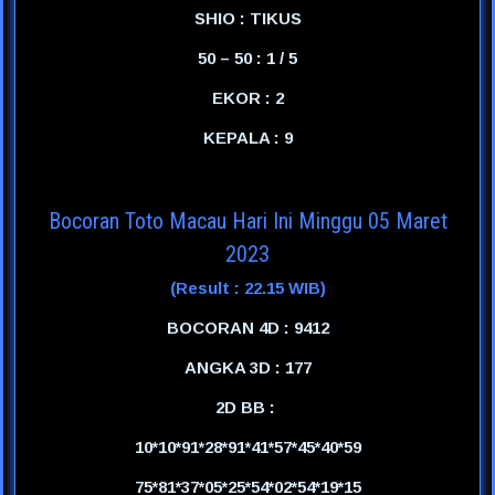
SHIO : TIKUS
50 – 50 : 1 / 5
EKOR : 2
KEPALA : 9
Bocoran Toto Macau Hari Ini Minggu 05 Maret
2023
(Result : 22.15 WIB)
BOCORAN 4D : 9412
ANGKA 3D : 177
2D BB :
10*10*91*28*91*41*57*45*40*59
75*81*37*05*25*54*02*54*19*15