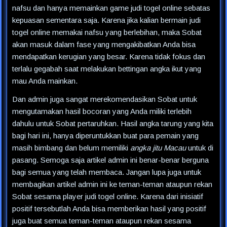
nafsu dan hanya memainkan game judi togel online sebatas
kepuasan sementara saja. Karena jika kalian bermain judi
togel online memakai nafsu yang berlebihan, maka Sobat
akan masuk dalam fase yang mengakibatkan Anda bisa
mendapatkan kerugian yang besar. Karena tidak fokus dan
terlalu gegabah saat melakukan bettingan angka ikut yang
mau Anda mainkan.
Dan admin juga sangat merekomendasikan Sobat untuk
mengutamakan hasil bocoran yang Anda miliki terlebih
dahulu untuk Sobat pertaruhkan. Hasil angka tarung yang kita
bagi hari ini, hanya diperuntukkan buat para pemain yang
masih bimbang dan belum memiliki
angka jitu Macau
untuk di
pasang. Semoga saja artikel admin ini benar-benar berguna
bagi semua yang telah membaca. Jangan lupa juga untuk
membagikan artikel admin ini ke teman-teman ataupun rekan
Sobat sesama player judi togel online. Karena dari inisiatif
positif tersebutlah Anda bisa memberikan hasil yang positif
juga buat semua teman-teman ataupun rekan sesama