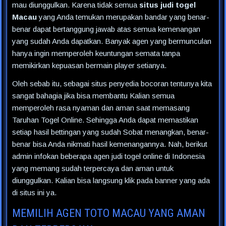
mau diunggulkan. Karena tidak semua
situs judi togel
Macau
yang Anda temukan merupakan bandar yang benar-
benar dapat bertanggung jawab atas semua kemenangan
yang sudah Anda dapatkan. Banyak agen yang bermunculan
hanya ingin memperoleh keuntungan semata tanpa
memikirkan kepuasan bermain player setianya.
Oleh sebab itu, sebagai situs penyedia bocoran tentunya kita
sangat bahagia jika bisa membantu Kalian semua
memperoleh rasa nyaman dan aman saat memasang
Taruhan Togel Online. Sehingga Anda dapat memastikan
setiap hasil bettingan yang sudah Sobat menangkan, benar-
benar bisa Anda nikmati hasil kemenangannya. Nah, berikut
admin infokan beberapa agen judi togel online di Indonesia
yang memang sudah terpercaya dan aman untuk
diunggulkan. Kalian bisa langsung klik pada banner yang ada
di situs ini ya.
MEMILIH AGEN TOTO MACAU YANG AMAN