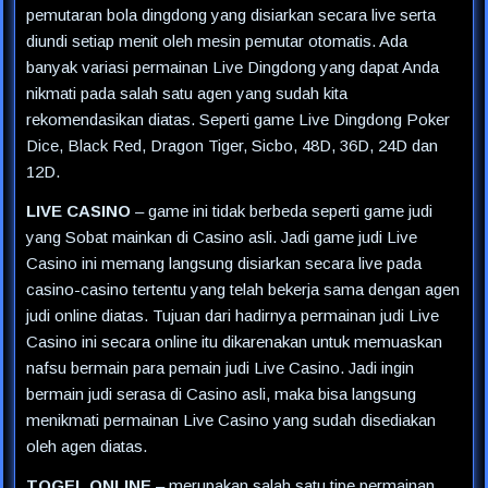
pemutaran bola dingdong yang disiarkan secara live serta
diundi setiap menit oleh mesin pemutar otomatis. Ada
banyak variasi permainan Live Dingdong yang dapat Anda
nikmati pada salah satu agen yang sudah kita
rekomendasikan diatas. Seperti game Live Dingdong Poker
Dice, Black Red, Dragon Tiger, Sicbo, 48D, 36D, 24D dan
12D.
LIVE CASINO
– game ini tidak berbeda seperti game judi
yang Sobat mainkan di Casino asli. Jadi game judi Live
Casino ini memang langsung disiarkan secara live pada
casino-casino tertentu yang telah bekerja sama dengan agen
judi online diatas. Tujuan dari hadirnya permainan judi Live
Casino ini secara online itu dikarenakan untuk memuaskan
nafsu bermain para pemain judi Live Casino. Jadi ingin
bermain judi serasa di Casino asli, maka bisa langsung
menikmati permainan Live Casino yang sudah disediakan
oleh agen diatas.
TOGEL ONLINE
– merupakan salah satu tipe permainan