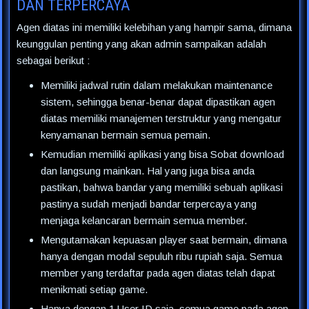
DAN TERPERCAYA
Agen diatas ini memiliki kelebihan yang hampir sama, dimana
keunggulan penting yang akan admin sampaikan adalah
sebagai berikut :
Memiliki jadwal rutin dalam melakukan maintenance
sistem, sehingga benar-benar dapat dipastikan agen
diatas memiliki manajemen terstruktur yang mengatur
kenyamanan bermain semua pemain.
Kemudian memiliki aplikasi yang bisa Sobat download
dan langsung mainkan. Hal yang juga bisa anda
pastikan, bahwa bandar yang memiliki sebuah aplikasi
pastinya sudah menjadi bandar terpercaya yang
menjaga kelancaran bermain semua member.
Mengutamakan kepuasan player saat bermain, dimana
hanya dengan modal sepuluh ribu rupiah saja. Semua
member yang terdaftar pada agen diatas telah dapat
menikmati setiap game.
Hanya dengan 1 User ID saja, semua game pada agen