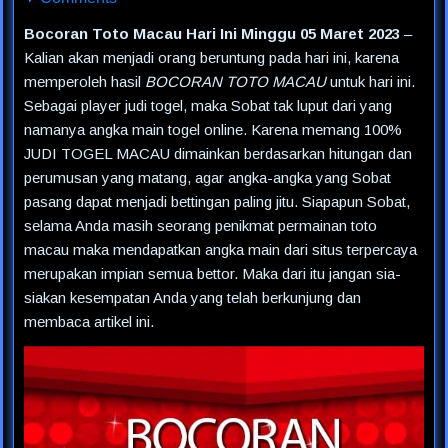
Bocoran Toto Macau Hari Ini Minggu 05 Maret 2023
–
Kalian akan menjadi orang beruntung pada hari ini, karena
memperoleh hasil
BOCORAN TOTO MACAU
untuk hari ini.
Sebagai player judi togel, maka Sobat tak luput dari yang
namanya angka main togel online. Karena memang 100%
JUDI TOGEL MACAU dimainkan berdasarkan hitungan dan
perumusan yang matang, agar angka-angka yang Sobat
pasang dapat menjadi bettingan paling jitu. Siapapun Sobat,
selama Anda masih seorang penikmat permainan toto
macau maka mendapatkan angka main dari situs terpercaya
merupakan impian semua bettor. Maka dari itu jangan sia-
siakan kesempatan Anda yang telah berkunjung dan
membaca artikel ini.