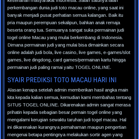
keseharian masyarakat Indonesia. Salah satunya ialah
perkembangan dunia judi toto macau online, yang saat ini
banyak menjadi pusat perhatian semua kalangan. Baik itu
pria maupun perempuan sekalipun, bahkan anak remaja
beserta orang tua. Semuanya sangat suka permainan judi
togel online Macau yang mulai berkembang di Indonesia.
Dimana permainan judi yang mulai bisa dimainkan secara
online adalah judi bola, live casino, live games, e-games/slot
games, live dingdong, card games/permainan kartu hingga
permainan judi paling ramai yaitu TOGEL ONLINE.
SYAIR PREDIKSI TOTO MACAU HARI INI
Alasan kenapa setelah admin memberikan hasil angka main
kita kepada kalian semua, kemudian kami membahas tentang
SITUS TOGEL ONLINE. Dikarenakan admin sangat merasa
prihatin kepada sebagian besar pemain togel online yang
mengalami kerugian sewaktu taruhan judi togel macau. Hal
ini dikarenakan kurangnya pemahaman maupun pengertian
mengenai betapa pentingnya melakukan sortir agen yang