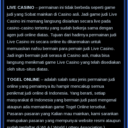
LIVE CASINO
– permainan ini tidak berbeda seperti game
judi yang Sobat mainkan di Casino asli. Jadi game judi Live
Casino ini memang langsung disiarkan secara live pada
casino-casino tertentu yang sudah bekerja sama dengan
agen judi online diatas. Tujuan dari hadirnya permainan judi
Live Casino ini secara online itu dikarenakan untuk
memuaskan nafsu bermain para pemain judi Live Casino.
Jadi ingin bermain judi serasa di Casino asli, maka bisa
langsung menikmati game Live Casino yang telah disediakan
oleh situs-situs diatas.
TOGEL ONLINE
– adalah salah satu jenis permainan judi
online yang pemainnya itu hampir mencakup semua
penikmat judi online di Indonesia. Yang berarti, setiap
masyarakat di Indonesia yang bermain judi pasti mengenal
ataupun ada memainkan game Togel Online tersebut.
Pasaran-pasaran yang Kalian mau mainkan, kami sarankan
merupakan pasaran yang mempunyai website resmi ataupun
sudah terdaftar di WLA ( World Lottery Association ).