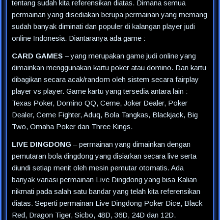
tentang sudah kita referensikan diatas. Dimana semua
permainan yang disediakan berupa permainan yang memang
sudah banyak diminati dan populer di kalangan player judi
online Indonesia. Diantaranya ada game :
CARD GAMES
– yang merupakan game judi online yang
dimainkan menggunakan kartu poker atau domino. Dan kartu
dibagikan secara acak/random oleh sistem secara fairplay
player vs player. Game kartu yang tersedia antara lain :
Texas Poker, Domino QQ, Ceme, Joker Dealer, Poker
Dealer, Ceme Fighter, Aduq, Bola Tangkas, Blackjack, Big
Two, Omaha Poker dan Three Kings.
LIVE DINGDONG
– permainan yang dimainkan dengan
pemutaran bola dingdong yang disiarkan secara live serta
diundi setiap menit oleh mesin pemutar otomatis. Ada
banyak variasi permainan Live Dingdong yang bisa Kalian
nikmati pada salah satu bandar yang telah kita referensikan
diatas. Seperti permainan Live Dingdong Poker Dice, Black
Red, Dragon Tiger, Sicbo, 48D, 36D, 24D dan 12D.