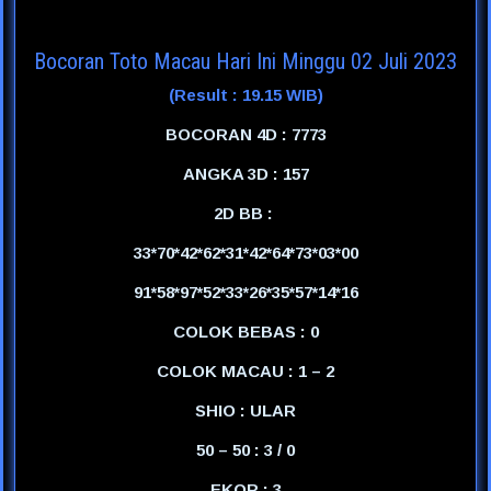
Bocoran Toto Macau Hari Ini Minggu 02 Juli 2023
(Result : 19.15 WIB)
BOCORAN 4D : 7773
ANGKA 3D : 157
2D BB :
33*70*42*62*31*42*64*73*03*00
91*58*97*52*33*26*35*57*14*16
COLOK BEBAS : 0
COLOK MACAU : 1 – 2
SHIO : ULAR
50 – 50 : 3 / 0
EKOR : 3