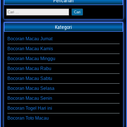
Pencarian
Kategori
Bocoran Macau Jumat
Bocoran Macau Kamis
Bocoran Macau Minggu
Bocoran Macau Rabu
Bocoran Macau Sabtu
Bocoran Macau Selasa
Bocoran Macau Senin
Bocoran Togel Hari ini
Bocoran Toto Macau