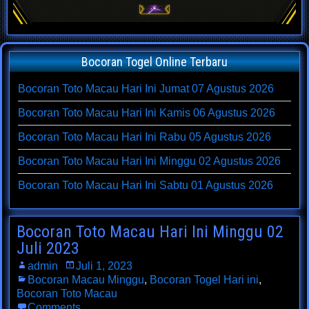
Bocoran Togel Online Terbaru
Bocoran Toto Macau Hari Ini Jumat 07 Agustus 2026
Bocoran Toto Macau Hari Ini Kamis 06 Agustus 2026
Bocoran Toto Macau Hari Ini Rabu 05 Agustus 2026
Bocoran Toto Macau Hari Ini Minggu 02 Agustus 2026
Bocoran Toto Macau Hari Ini Sabtu 01 Agustus 2026
Bocoran Toto Macau Hari Ini Minggu 02
Juli 2023
admin
Juli 1, 2023
Bocoran Macau Minggu
,
Bocoran Togel Hari ini
,
Bocoran Toto Macau
Comments