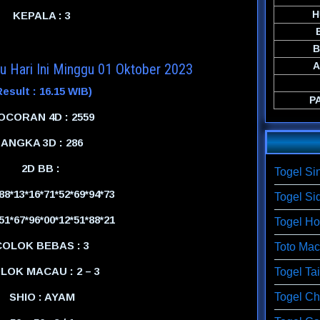
H
KEPALA : 3
B
A
 Hari Ini Minggu 01 Oktober 2023
Result : 16.15 WIB)
P
OCORAN 4D : 2559
ANGKA 3D : 286
2D BB :
Togel Si
88*13*16*71*52*69*94*73
Togel Si
51*67*96*00*12*51*88*21
Togel H
COLOK BEBAS : 3
Toto Ma
LOK MACAU : 2 – 3
Togel Ta
SHIO : AYAM
Togel Ch