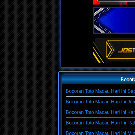
Bocora
Bocoran Toto Macau Hari Ini Sa
Bocoran Toto Macau Hari Ini Ju
Bocoran Toto Macau Hari Ini Ka
Bocoran Toto Macau Hari Ini Ra
Bocoran Toto Macau Hari Ini Mi