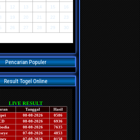
1
12
13
14
15
16
8
19
20
21
22
23
5
26
27
28
29
30
Pencarian Populer
Result Togel Online