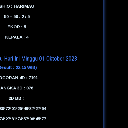
SHIO : HARIMAU
50 – 50 : 2 / 5
EKOR : 5
KEPALA : 4
 Hari Ini Minggu 01 Oktober 2023
Result : 22.15 WIB)
OCORAN 4D : 7191
ANGKA 3D : 076
2D BB :
80*72*01*25*49*37*27*64
74*27*81*74*57*06*45*77