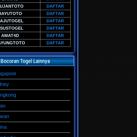
UJANTOTO
DAFTAR
BAYUTOTO
DAFTAR
AJUTOGEL
DAFTAR
SUSTOGEL
DAFTAR
AMAT4D
DAFTAR
AYUNGTOTO
DAFTAR
Bocoran Togel Lainnya
ngapore
dney
ongkong
cau
iwan
ina