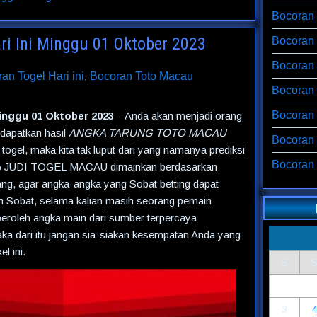
Bocoran
i Ini Minggu 01 Oktober 2023
Bocoran
Bocoran
an Togel Hari ini
,
Bocoran Toto Macau
Bocoran
Bocoran
inggu 01 Oktober 2023
– Anda akan menjadi orang
ndapatkan hasil
ANGKA TARUNG TOTO MACAU
Bocoran 
i togel, maka kita tak luput dari yang namanya prediksi
Bocoran
0% JUDI TOGEL MACAU dimainkan berdasarkan
g, agar angka-angka yang Sobat betting dapat
pun Sobat, selama kalian masih seorang pemain
roleh angka main dari sumber terpercaya
ka dari itu jangan sia-siakan kesempatan Anda yang
l ini.
S
3