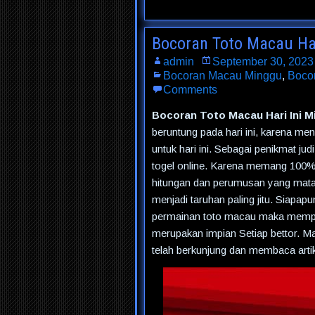
Bocoran Toto Macau Har
admin
September 30, 2023
Bocoran Macau Minggu
,
Bocor
Comments
Bocoran Toto Macau Hari Ini M
beruntung pada hari ini, karena me
untuk hari ini. Sebagai penikmat jud
togel online. Karena memang 10
hitungan dan perumusan yang matan
menjadi taruhan paling jitu. Siapa
permainan toto macau maka mempe
merupakan impian Setiap bettor. Ma
telah berkunjung dan membaca artike