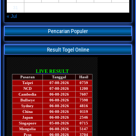
31
« Jul
Pencarian Populer
Result Togel Online