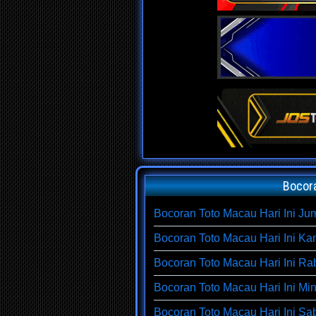
Bocora
Bocoran Toto Macau Hari Ini Ju
Bocoran Toto Macau Hari Ini Ka
Bocoran Toto Macau Hari Ini Ra
Bocoran Toto Macau Hari Ini Mi
Bocoran Toto Macau Hari Ini Sa