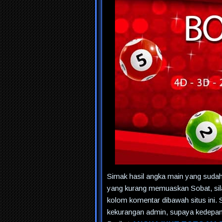
Simak hasil angka main yang sudah k
yang kurang memuaskan Sobat, sil
kolom komentar dibawah situs ini.
kekurangan admin, supaya kedepanny