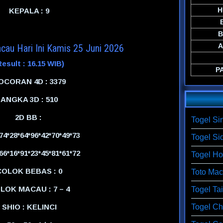
H
KEPALA : 9
B
A
cau Hari Ini Kamis 25 Juni 2026
Result : 16.15 WIB)
P
OCORAN 4D : 3379
ANGKA 3D : 510
2D BB :
Togel Si
74*28*64*96*42*70*49*73
Togel Si
66*16*91*23*45*81*61*72
Togel H
COLOK BEBAS : 0
Toto Ma
LOK MACAU : 7 – 4
Togel Ta
SHIO : KELINCI
Togel Ch