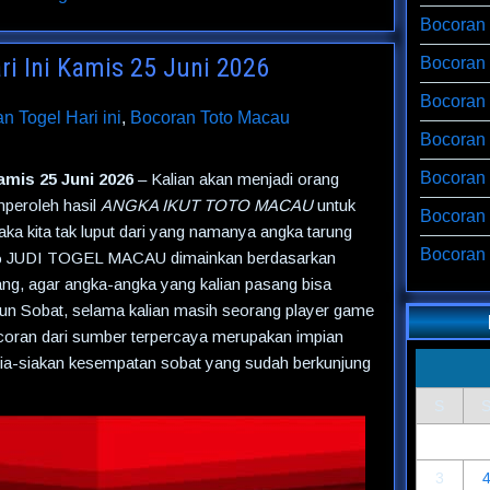
Bocoran
i Ini Kamis 25 Juni 2026
Bocoran
Bocoran
n Togel Hari ini
,
Bocoran Toto Macau
Bocoran
Bocoran
mis 25 Juni 2026
– Kalian akan menjadi orang
mperoleh hasil
ANGKA IKUT TOTO MACAU
untuk
Bocoran 
 maka kita tak luput dari yang namanya angka tarung
Bocoran
0% JUDI TOGEL MACAU dimainkan berdasarkan
ng, agar angka-angka yang kalian pasang bisa
papun Sobat, selama kalian masih seorang player game
oran dari sumber terpercaya merupakan impian
n sia-siakan kesempatan sobat yang sudah berkunjung
S
3