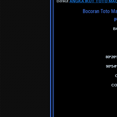
Berikut
ANGKA IKUT TOTO MA
Bocoran Toto Ma
(
B
80*26*
90*54*
CO