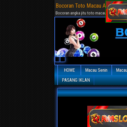
Bocoran Toto Macau AKURAT
Bocoran angka jitu toto macau paling akurat
HOME
Macau Senin
Macau
PASANG IKLAN