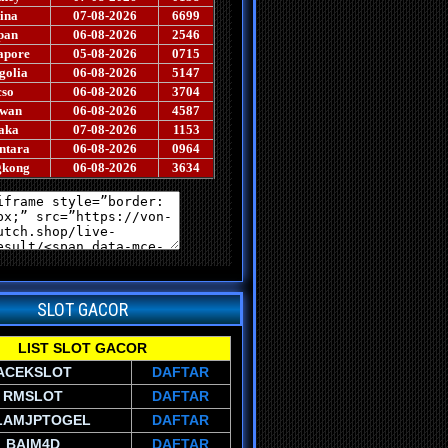
SLOT GACOR
LIST SLOT GACOR
ACEKSLOT
DAFTAR
RMSLOT
DAFTAR
LAMJPTOGEL
DAFTAR
BAIM4D
DAFTAR