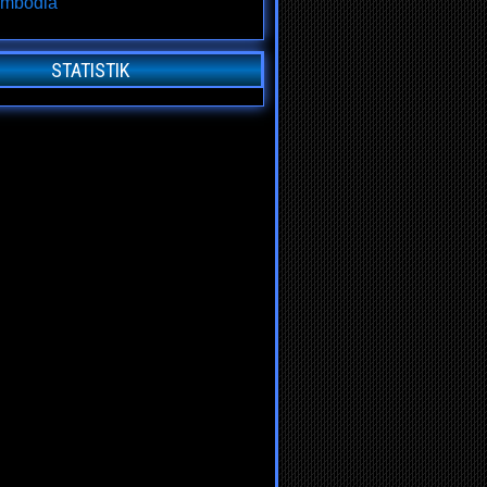
ambodia
STATISTIK