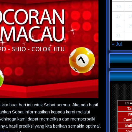
10
1
17
1
24
2
31
« Jul
ita buat hari ini untuk Sobat semua. Jika ada hasil
ahkan Sobat informasikan kepada kami melalui
 Sehingga kami dapat memeriksa dan memperbaiki
a hasil prediksi yang kita berikan semakin optimal.