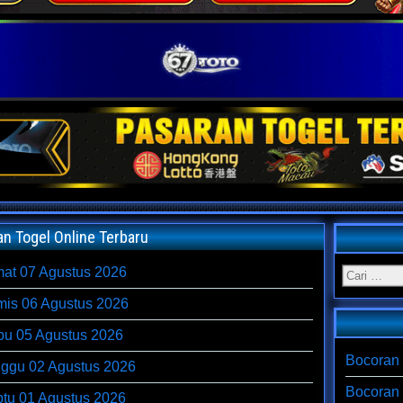
n Togel Online Terbaru
mat 07 Agustus 2026
mis 06 Agustus 2026
bu 05 Agustus 2026
Bocoran
nggu 02 Agustus 2026
Bocoran
btu 01 Agustus 2026