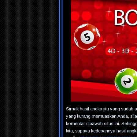
Simak hasil angka jitu yang sudah a
yang kurang memuaskan Anda, sila
komentar dibawah situs ini. Sehin
kita, supaya kedepannya hasil angk