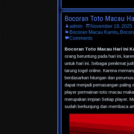
Bocoran Toto Macau Ha
admin
November 19, 2025
Bocoran Macau Kamis
,
Bocora
Comments
Bocoran Toto Macau Hari Ini 
orang beruntung pada hari ini, kar
untuk hari ini. Sebagai penikmat jud
tarung togel online. Karena me
berdasarkan hitungan dan perumus
dapat menjadi pemasangan paling a
player permainan toto macau maka 
merupakan impian Setiap player. M
sudah berkunjung dan membaca artik