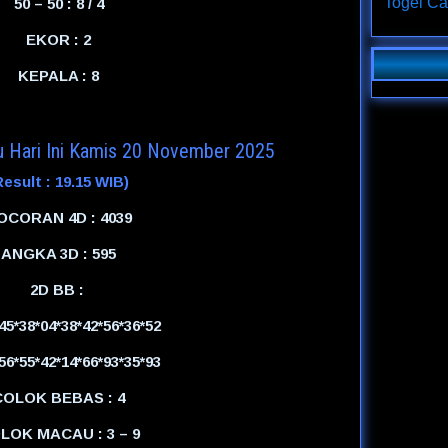
Togel C
50 – 50 : 8 / 4
EKOR : 2
KEPALA : 8
 Hari Ini Kamis 20 November 2025
Result : 19.15 WIB)
OCORAN 4D : 4039
ANGKA 3D : 595
2D BB :
45*38*04*38*42*56*36*52
56*55*42*14*66*93*35*93
COLOK BEBAS : 4
LOK MACAU : 3 – 9