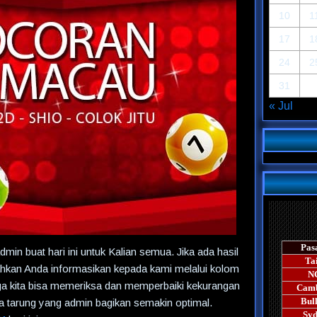
10
1
17
1
24
2
31
« Jul
dmin buat hari ini untuk Kalian semua. Jika ada hasil
hkan Anda informasikan kepada kami melalui kolom
gga kita bisa memeriksa dan memperbaiki kekurangan
a tarung yang admin bagikan semakin optimal.