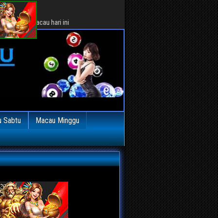
a keluaran macau hari ini
 Sabtu
Macau Minggu