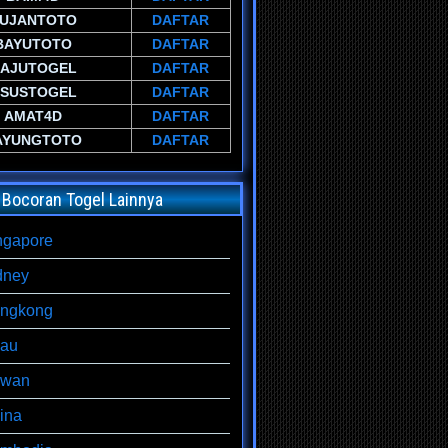
UJANTOTO
DAFTAR
BAYUTOTO
DAFTAR
AJUTOGEL
DAFTAR
SUSTOGEL
DAFTAR
AMAT4D
DAFTAR
AYUNGTOTO
DAFTAR
Bocoran Togel Lainnya
ngapore
dney
ongkong
cau
iwan
ina