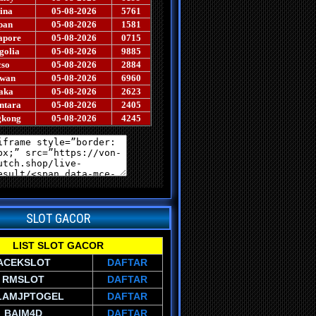
SLOT GACOR
LIST SLOT GACOR
ACEKSLOT
DAFTAR
RMSLOT
DAFTAR
LAMJPTOGEL
DAFTAR
BAIM4D
DAFTAR