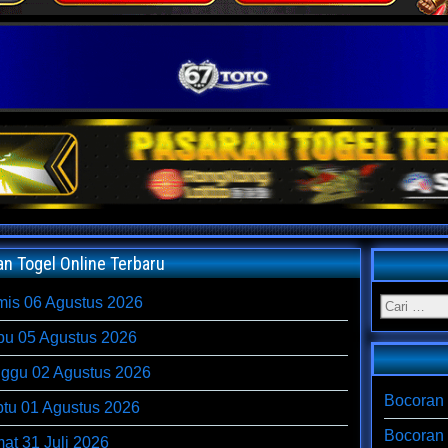
n Togel Online Terbaru
mis 06 Agustus 2026
bu 05 Agustus 2026
nggu 02 Agustus 2026
Bocoran
btu 01 Agustus 2026
Bocoran
at 31 Juli 2026