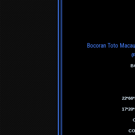
Bocoran Toto Macau
(
B
22*66*
17*20*
CO