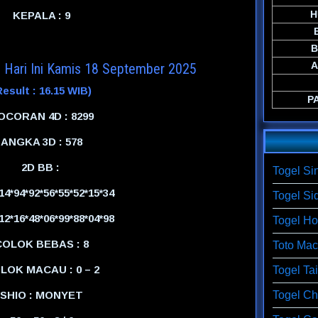
H
KEPALA : 9
B
A
 Hari Ini Kamis 18 September 2025
Result : 16.15 WIB)
P
OCORAN 4D : 8299
ANGKA 3D : 578
2D BB :
Togel Si
14*94*92*56*55*52*15*34
Togel Si
12*16*48*06*99*88*04*98
Togel H
COLOK BEBAS : 8
Toto Ma
LOK MACAU : 0 – 2
Togel Ta
SHIO : MONYET
Togel Ch