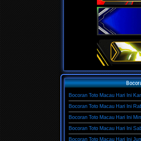
Bocora
Bocoran Toto Macau Hari Ini Ka
Bocoran Toto Macau Hari Ini Ra
Bocoran Toto Macau Hari Ini Mi
Bocoran Toto Macau Hari Ini Sa
Bocoran Toto Macau Hari Ini Jum