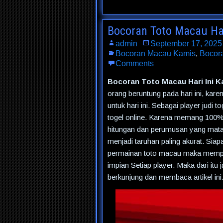
Bocoran Toto Macau Ha
admin
September 17, 2025
Bocoran Macau Kamis
,
Bocora
Comments
Bocoran Toto Macau Hari Ini K
orang beruntung pada hari ini, kar
untuk hari ini. Sebagai player judi 
togel online. Karena memang 10
hitungan dan perumusan yang mata
menjadi taruhan paling akurat. Si
permainan toto macau maka mempero
impian Setiap player. Maka dari it
berkunjung dan membaca artikel ini