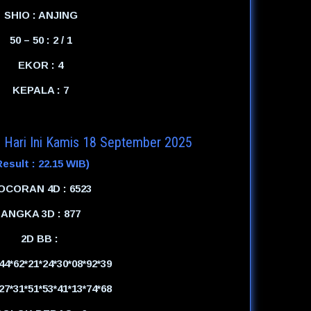
SHIO : ANJING
50 – 50 : 2 / 1
EKOR : 4
KEPALA : 7
 Hari Ini Kamis 18 September 2025
Result : 22.15 WIB)
OCORAN 4D : 6523
ANGKA 3D : 877
2D BB :
44*62*21*24*30*08*92*39
27*31*51*53*41*13*74*68