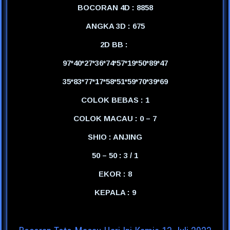
BOCORAN 4D : 8858
ANGKA 3D : 675
2D BB :
97*40*27*36*74*57*19*50*89*47
35*83*77*17*58*51*59*70*39*69
COLOK BEBAS : 1
COLOK MACAU : 0 – 7
SHIO : ANJING
50 – 50 : 3 / 1
EKOR : 8
KEPALA : 9