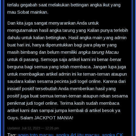
terlalu gegabah saat melakukan bettingan angka ikut yang
mau Sobat mainkan.
Dan kita juga sangat menyarankan Anda untuk
mengutamakan hasil angka tarung yang Kalian punya terlebih
dahulu untuk kalian bettingkan. Hasil angka main yang admin
buat hari ini, hanya diperuntukkan bagi para player yang
masih bimbang dan belum memiliki
angka tarung Macau
untuk di pasang. Semoga saja artikel kami ini benar-benar
berguna bagi semua yang telah membaca. Jangan lupa juga
untuk membagikan artikel admin ini ke teman-teman ataupun
saudara kalian sesama pecinta judi togel online. Karena dari
inisiatif positif tersebutlah Anda memberikan hasil yang
positif juga buat semua teman-teman ataupun rekan sesama
penikmat judi togel online. Terima kasih sudah membaca
artikel kami dan sampai jumpa kembali di artikel besok ya
Guys. Salam JACKPOT MANIA!
Updated: Juli 12, 2023 — 12:26 pm
Tag:
agen toto macau
,
angka 4d jitu macau
,
angka CK