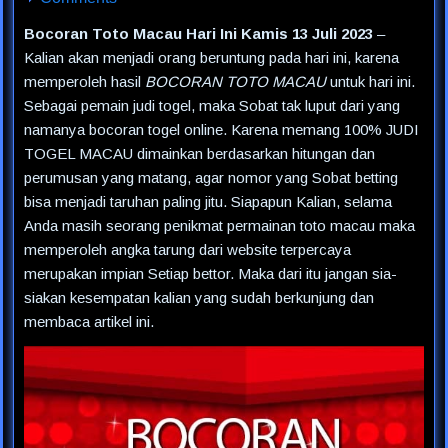
Bocoran Toto Macau Hari Ini Kamis 13 Juli 2023
–
Kalian akan menjadi orang beruntung pada hari ini, karena
memperoleh hasil
BOCORAN TOTO MACAU
untuk hari ini.
Sebagai pemain judi togel, maka Sobat tak luput dari yang
namanya bocoran togel online. Karena memang 100% JUDI
TOGEL MACAU dimainkan berdasarkan hitungan dan
perumusan yang matang, agar nomor yang Sobat betting
bisa menjadi taruhan paling jitu. Siapapun Kalian, selama
Anda masih seorang penikmat permainan toto macau maka
memperoleh angka tarung dari website terpercaya
merupakan impian Setiap bettor. Maka dari itu jangan sia-
siakan kesempatan kalian yang sudah berkunjung dan
membaca artikel ini.