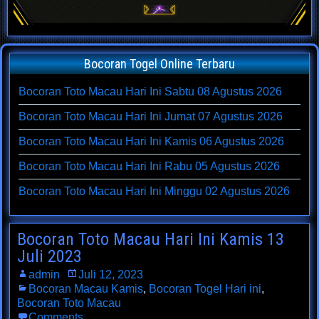
Bocoran Togel Online Terbaru
Bocoran Toto Macau Hari Ini Sabtu 08 Agustus 2026
Bocoran Toto Macau Hari Ini Jumat 07 Agustus 2026
Bocoran Toto Macau Hari Ini Kamis 06 Agustus 2026
Bocoran Toto Macau Hari Ini Rabu 05 Agustus 2026
Bocoran Toto Macau Hari Ini Minggu 02 Agustus 2026
Bocoran Toto Macau Hari Ini Kamis 13
Juli 2023
admin
Juli 12, 2023
Bocoran Macau Kamis
,
Bocoran Togel Hari ini
,
Bocoran Toto Macau
Comments