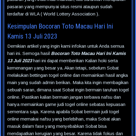
pasaran yang mempunyai situs resmi ataupun sudah
terdaftar di WLA ( World Lottery Association ).
Kesimpulan Bocoran Toto Macau Hari Ini
Kamis 13 Juli 2023
Demikian artikel yang ingin kami infokan untuk Anda semua
hari ini. Semoga hasil
Bocoran Toto Macau Hari Ini Kamis
13 Juli 2023
hari ini dapat memberikan Kalian hoki serta
kemenangan yang besar ya. Akan tetapi, sebelum Sobat
melakukan bettingan togel online dan memainkan hasil angka
main yang sudah admin berikan. Maka kita ingin membagikan
sebuah saran, dimana saat Sobat ingin bermain taruhan togel
online. Pastikan kalian bermain jangan terbawa nafsu dan
hanya memainkan game judi togel online sebatas kepuasan
sementara saja. Karena apabila Sobat bermain judi togel
online memakai nafsu yang berlebihan, maka Sobat akan
masuk dalam fase yang menyebabkan Sobat bisa
mendapatkan kerugian yang besar. Karena tidak fokus dan