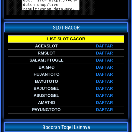
SLOT GACOR
LIST SLOT GACOR
ACEKSLOT
DAFTAR
RMSLOT
DAFTAR
SALAMJPTOGEL
DAFTAR
BAIM4D
DAFTAR
HUJANTOTO
DAFTAR
BAYUTOTO
DAFTAR
BAJUTOGEL
DAFTAR
ASUSTOGEL
DAFTAR
AMAT4D
DAFTAR
PAYUNGTOTO
DAFTAR
Bocoran Togel Lainnya