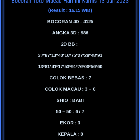
Bocoran Toto Macau Hari Ini Kamis 13 Juli 2023
(Result : 16.15 WIB)
BOCORAN 4D : 4125
ANGKA 3D : 986
2D BB :
37*87*13*40*16*75*27*28*48*91
13*81*41*17*53*91*76*00*56*60
COLOK BEBAS : 7
COLOK MACAU : 3 – 0
SHIO : BABI
50 – 50 : 6 / 7
EKOR : 3
KEPALA : 8