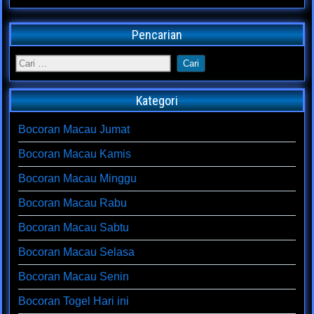
Pencarian
Kategori
Bocoran Macau Jumat
Bocoran Macau Kamis
Bocoran Macau Minggu
Bocoran Macau Rabu
Bocoran Macau Sabtu
Bocoran Macau Selasa
Bocoran Macau Senin
Bocoran Togel Hari ini