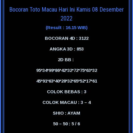
Bocoran Toto Macau Hari Ini Kamis 08 Desember
2022
(Result : 16.15 WIB)
BOCORAN 4D : 3122
ANGKA 3D : 853
2D BB :
95*34*99*86*42*32*72*75*63*32
45*91*63*40*28*32*65*52*17*61
COLOK BEBAS : 3
COLOK MACAU : 3 – 4
SHIO : AYAM
50 – 50 : 5 / 6