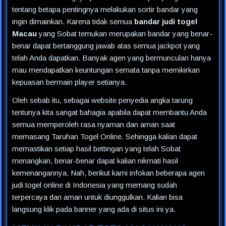
tentang betapa pentingnya melakukan sortir bandar yang
ingin dimainkan. Karena tidak semua
bandar judi togel
Macau
yang Sobat temukan merupakan bandar yang benar-
benar dapat bertanggung jawab atas semua jackpot yang
telah Anda dapatkan. Banyak agen yang bermunculan hanya
mau mendapatkan keuntungan semata tanpa memikirkan
kepuasan bermain player setianya.
Oleh sebab itu, sebagai website penyedia angka tarung
tentunya kita sangat bahagia apabila dapat membantu Anda
semua memperoleh rasa nyaman dan aman saat
memasang Taruhan Togel Online. Sehingga kalian dapat
memastikan setiap hasil bettingan yang telah Sobat
menangkan, benar-benar dapat kalian nikmati hasil
kemenangannya. Nah, berikut kami infokan beberapa agen
judi togel online di Indonesia yang memang sudah
terpercaya dan aman untuk diunggulkan. Kalian bisa
langsung klik pada banner yang ada di situs ini ya.