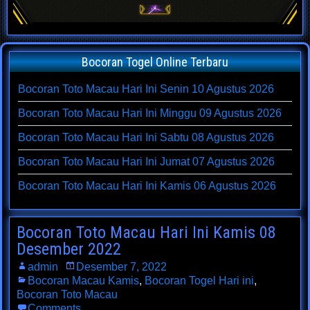
Bocoran Togel Online Terbaru
Bocoran Toto Macau Hari Ini Senin 10 Agustus 2026
Bocoran Toto Macau Hari Ini Minggu 09 Agustus 2026
Bocoran Toto Macau Hari Ini Sabtu 08 Agustus 2026
Bocoran Toto Macau Hari Ini Jumat 07 Agustus 2026
Bocoran Toto Macau Hari Ini Kamis 06 Agustus 2026
Bocoran Toto Macau Hari Ini Kamis 08
Desember 2022
admin
Desember 7, 2022
Bocoran Macau Kamis
,
Bocoran Togel Hari ini
,
Bocoran Toto Macau
Comments