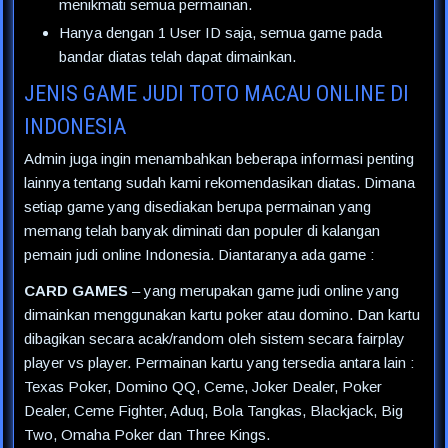
menikmati semua permainan.
Hanya dengan 1 User ID saja, semua game pada
bandar diatas telah dapat dimainkan.
JENIS GAME JUDI TOTO MACAU ONLINE DI
INDONESIA
Admin juga ingin menambahkan beberapa informasi penting
lainnya tentang sudah kami rekomendasikan diatas. Dimana
setiap game yang disediakan berupa permainan yang
memang telah banyak diminati dan populer di kalangan
pemain judi online Indonesia. Diantaranya ada game :
CARD GAMES
– yang merupakan game judi online yang
dimainkan menggunakan kartu poker atau domino. Dan kartu
dibagikan secara acak/random oleh sistem secara fairplay
player vs player. Permainan kartu yang tersedia antara lain :
Texas Poker, Domino QQ, Ceme, Joker Dealer, Poker
Dealer, Ceme Fighter, Aduq, Bola Tangkas, Blackjack, Big
Two, Omaha Poker dan Three Kings.