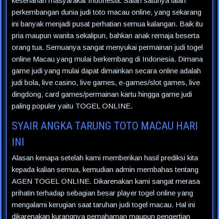
keseharian masyarakat Indonesia. Salah satunya ialah
perkembangan dunia judi toto macau online, yang sekarang
ini banyak menjadi pusat perhatian semua kalangan. Baik itu
pria maupun wanita sekalipun, bahkan anak remaja beserta
orang tua. Semuanya sangat menyukai permainan judi togel
online Macau yang mulai berkembang di Indonesia. Dimana
game judi yang mulai dapat dimainkan secara online adalah
judi bola, live casino, live games, e-games/slot games, live
dingdong, card games/permainan kartu hingga game judi
paling populer yaitu TOGEL ONLINE.
SYAIR ANGKA TARUNG TOTO MACAU HARI
INI
Alasan kenapa setelah kami memberikan hasil prediksi kita
kepada kalian semua, kemudian admin membahas tentang
AGEN TOGEL ONLINE. Dikarenakan kami sangat merasa
prihatin terhadap sebagian besar player togel online yang
mengalami kerugian saat taruhan judi togel macau. Hal ini
dikarenakan kurangnya pemahaman maupun pengertian