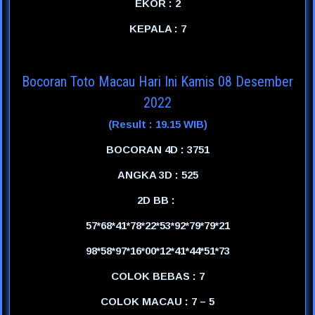
EKOR : 2
KEPALA : 7
Bocoran Toto Macau Hari Ini Kamis 08 Desember
2022
(Result : 19.15 WIB)
BOCORAN 4D : 3751
ANGKA 3D : 525
2D BB :
57*68*41*78*22*53*92*79*79*21
98*58*97*16*00*12*41*44*51*73
COLOK BEBAS : 7
COLOK MACAU : 7 – 5