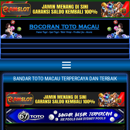
Bocoran Toto Macau AKURAT
Bocoran angka jitu toto macau paling akurat | prediksi situs agen bandar
toto macau terpercaya | nomor main macau | data keluaran macau hari ini
BANDAR TOTO MACAU TERPERCAYA DAN TERBAIK