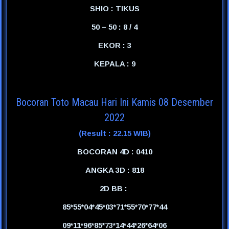
SHIO : TIKUS
50 – 50 : 8 / 4
EKOR : 3
KEPALA : 9
Bocoran Toto Macau Hari Ini Kamis 08 Desember
2022
(Result : 22.15 WIB)
BOCORAN 4D : 0410
ANGKA 3D : 818
2D BB :
85*55*04*45*03*71*55*70*77*44
09*11*96*85*73*14*44*26*64*06