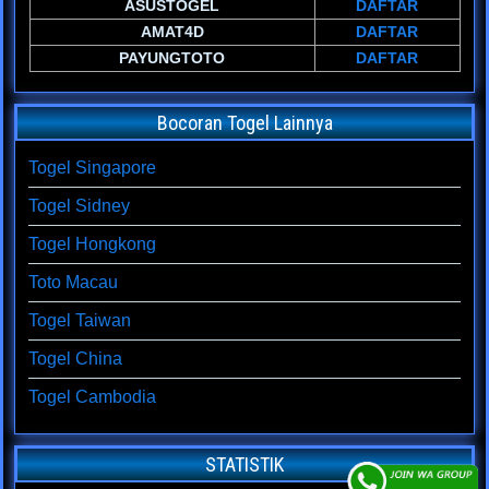
ASUSTOGEL
DAFTAR
AMAT4D
DAFTAR
PAYUNGTOTO
DAFTAR
Bocoran Togel Lainnya
Togel Singapore
Togel Sidney
Togel Hongkong
Toto Macau
Togel Taiwan
Togel China
Togel Cambodia
STATISTIK