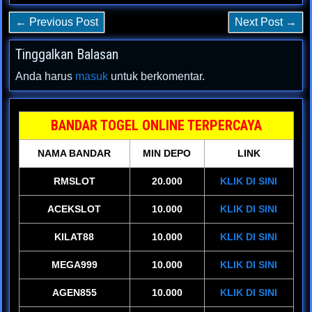
← Previous Post
Next Post →
Tinggalkan Balasan
Anda harus
masuk
untuk berkomentar.
BANDAR TOGEL ONLINE TERPERCAYA
NAMA BANDAR
MIN DEPO
LINK
RMSLOT
20.000
KLIK DI SINI
ACEKSLOT
10.000
KLIK DI SINI
KILAT88
10.000
KLIK DI SINI
MEGA999
10.000
KLIK DI SINI
AGEN855
10.000
KLIK DI SINI