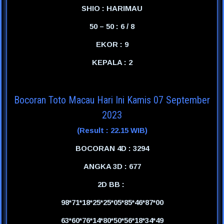
SHIO : HARIMAU
50 – 50 : 6 / 8
EKOR : 9
KEPALA : 2
Bocoran Toto Macau Hari Ini Kamis 07 September
2023
(Result : 22.15 WIB)
BOCORAN 4D : 3294
ANGKA 3D : 677
2D BB :
98*71*18*25*25*05*85*46*87*00
63*60*76*14*80*50*56*18*34*49