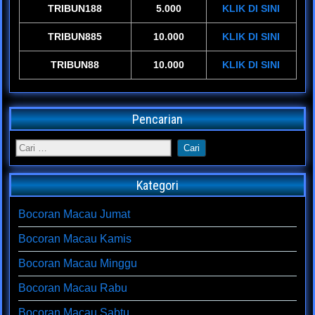
TRIBUN188
5.000
KLIK DI SINI
TRIBUN885
10.000
KLIK DI SINI
TRIBUN88
10.000
KLIK DI SINI
Pencarian
Kategori
Bocoran Macau Jumat
Bocoran Macau Kamis
Bocoran Macau Minggu
Bocoran Macau Rabu
Bocoran Macau Sabtu