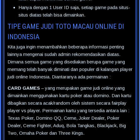
Hanya dengan 1 User ID saja, setiap game pada situs-
situs diatas telah bisa dimainkan.
TIPE GAME JUDI TOTO MACAU ONLINE DI
INDONESIA
Kita juga ingin menambahkan beberapa informasi penting
lainnya mengenai sudah admin rekomendasikan diatas.
Dimana semua game yang disediakan berupa game yang
memang telah banyak diminati dan populer di kalangan player
judi online Indonesia. Diantaranya ada permainan :
CARD GAMES
– yang merupakan game judi online yang
dimainkan menggunakan kartu poker atau domino. Dan kartu
dibagikan secara acak/random oleh sistem secara fairplay
player vs player. Permainan kartu yang tersedia antara lain :
Texas Poker, Domino QQ, Ceme, Joker Dealer, Poker
Dealer, Ceme Fighter, Aduq, Bola Tangkas, Blackjack, Big
Two, Omaha Poker dan Three Kings.