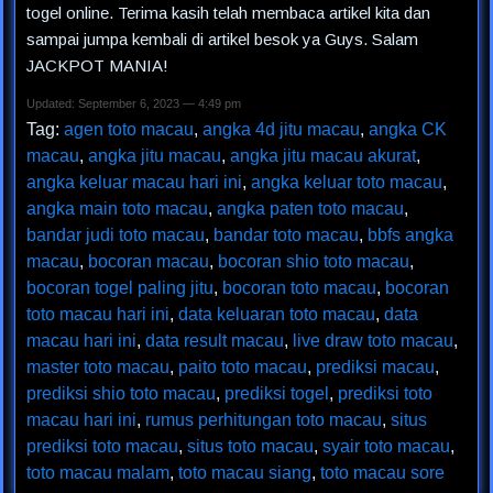
togel online. Terima kasih telah membaca artikel kita dan
sampai jumpa kembali di artikel besok ya Guys. Salam
JACKPOT MANIA!
Updated: September 6, 2023 — 4:49 pm
Tag:
agen toto macau
,
angka 4d jitu macau
,
angka CK
macau
,
angka jitu macau
,
angka jitu macau akurat
,
angka keluar macau hari ini
,
angka keluar toto macau
,
angka main toto macau
,
angka paten toto macau
,
bandar judi toto macau
,
bandar toto macau
,
bbfs angka
macau
,
bocoran macau
,
bocoran shio toto macau
,
bocoran togel paling jitu
,
bocoran toto macau
,
bocoran
toto macau hari ini
,
data keluaran toto macau
,
data
macau hari ini
,
data result macau
,
live draw toto macau
,
master toto macau
,
paito toto macau
,
prediksi macau
,
prediksi shio toto macau
,
prediksi togel
,
prediksi toto
macau hari ini
,
rumus perhitungan toto macau
,
situs
prediksi toto macau
,
situs toto macau
,
syair toto macau
,
toto macau malam
,
toto macau siang
,
toto macau sore