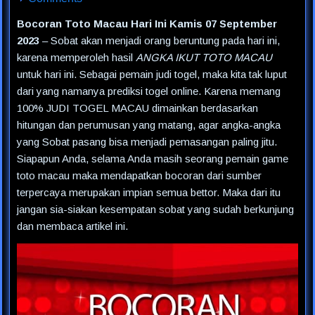
Bocoran Toto Macau Hari Ini Kamis 07 September
2023
– Sobat akan menjadi orang beruntung pada hari ini,
karena memperoleh hasil
ANGKA IKUT TOTO MACAU
untuk hari ini. Sebagai pemain judi togel, maka kita tak luput
dari yang namanya prediksi togel online. Karena memang
100% JUDI TOGEL MACAU dimainkan berdasarkan
hitungan dan perumusan yang matang, agar angka-angka
yang Sobat pasang bisa menjadi pemasangan paling jitu.
Siapapun Anda, selama Anda masih seorang pemain game
toto macau maka mendapatkan bocoran dari sumber
terpercaya merupakan impian semua bettor. Maka dari itu
jangan sia-siakan kesempatan sobat yang sudah berkunjung
dan membaca artikel ini.