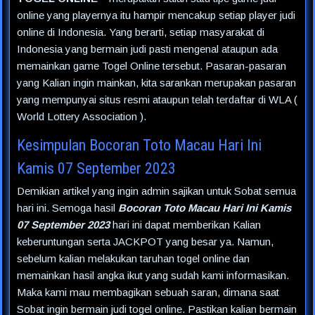
online yang playernya itu hampir mencakup setiap player judi
online di Indonesia. Yang berarti, setiap masyarakat di
Indonesia yang bermain judi pasti mengenal ataupun ada
memainkan game Togel Online tersebut. Pasaran-pasaran
yang Kalian ingin mainkan, kita sarankan merupakan pasaran
yang mempunyai situs resmi ataupun telah terdaftar di WLA (
World Lottery Association ).
Kesimpulan Bocoran Toto Macau Hari Ini
Kamis 07 September 2023
Demikian artikel yang ingin admin sajikan untuk Sobat semua
hari ini. Semoga hasil
Bocoran Toto Macau Hari Ini Kamis
07 September 2023
hari ini dapat memberikan Kalian
keberuntungan serta JACKPOT yang besar ya. Namun,
sebelum kalian melakukan taruhan togel online dan
memainkan hasil angka ikut yang sudah kami informasikan.
Maka kami mau membagikan sebuah saran, dimana saat
Sobat ingin bermain judi togel online. Pastikan kalian bermain