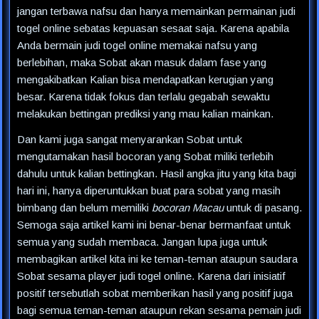
jangan terbawa nafsu dan hanya memainkan permainan judi
togel online sebatas kepuasan sesaat saja. Karena apabila
Anda bermain judi togel online memakai nafsu yang
berlebihan, maka Sobat akan masuk dalam fase yang
mengakibatkan Kalian bisa mendapatkan kerugian yang
besar. Karena tidak fokus dan terlalu gegabah sewaktu
melakukan bettingan prediksi yang mau kalian mainkan.
Dan kami juga sangat menyarankan Sobat untuk
mengutamakan hasil bocoran yang Sobat miliki terlebih
dahulu untuk kalian bettingkan. Hasil angka jitu yang kita bagi
hari ini, hanya diperuntukkan buat para sobat yang masih
bimbang dan belum memiliki
bocoran Macau
untuk di pasang.
Semoga saja artikel kami ini benar-benar bermanfaat untuk
semua yang sudah membaca. Jangan lupa juga untuk
membagikan artikel kita ini ke teman-teman ataupun saudara
Sobat sesama player judi togel online. Karena dari inisiatif
positif tersebutlah sobat memberikan hasil yang positif juga
bagi semua teman-teman ataupun rekan sesama pemain judi