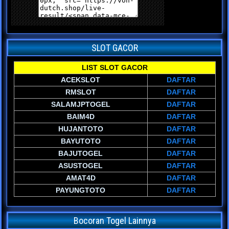
SLOT GACOR
LIST SLOT GACOR
ACEKSLOT
DAFTAR
RMSLOT
DAFTAR
SALAMJPTOGEL
DAFTAR
BAIM4D
DAFTAR
HUJANTOTO
DAFTAR
BAYUTOTO
DAFTAR
BAJUTOGEL
DAFTAR
ASUSTOGEL
DAFTAR
AMAT4D
DAFTAR
PAYUNGTOTO
DAFTAR
Bocoran Togel Lainnya