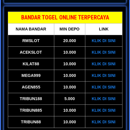
BANDAR TOGEL ONLINE TERPERCAYA
NAMA BANDAR
MIN DEPO
LINK
RMSLOT
20.000
KLIK DI SINI
ACEKSLOT
10.000
KLIK DI SINI
KILAT88
10.000
KLIK DI SINI
MEGA999
10.000
KLIK DI SINI
AGEN855
10.000
KLIK DI SINI
TRIBUN188
5.000
KLIK DI SINI
TRIBUN885
10.000
KLIK DI SINI
TRIBUN88
10.000
KLIK DI SINI