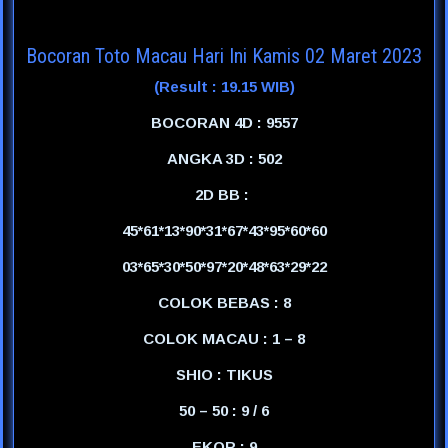
Bocoran Toto Macau Hari Ini Kamis 02 Maret 2023
(Result : 19.15 WIB)
BOCORAN 4D : 9557
ANGKA 3D : 502
2D BB :
45*61*13*90*31*67*43*95*60*60
03*65*30*50*97*20*48*63*29*22
COLOK BEBAS : 8
COLOK MACAU : 1 – 8
SHIO : TIKUS
50 – 50 : 9 / 6
EKOR : 9