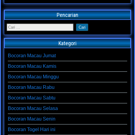
Pencarian
Kategori
Bocoran Macau Jumat
Bocoran Macau Kamis
Bocoran Macau Minggu
Bocoran Macau Rabu
Bocoran Macau Sabtu
Bocoran Macau Selasa
Bocoran Macau Senin
Bocoran Togel Hari ini