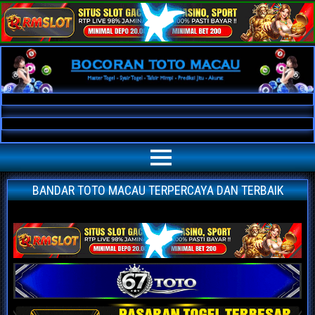
Bocoran Toto Macau AKURAT
Bocoran angka jitu toto macau paling akurat | prediksi situs agen bandar
toto macau terpercaya | nomor main macau | data keluaran macau hari ini
BANDAR TOTO MACAU TERPERCAYA DAN TERBAIK