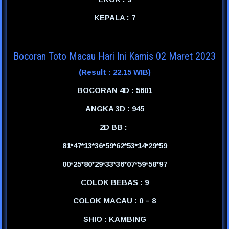
KEPALA : 7
Bocoran Toto Macau Hari Ini Kamis 02 Maret 2023
(Result : 22.15 WIB)
BOCORAN 4D : 5601
ANGKA 3D : 945
2D BB :
81*47*13*36*59*62*53*14*29*59
00*25*80*29*33*36*07*59*58*97
COLOK BEBAS : 9
COLOK MACAU : 0 – 8
SHIO : KAMBING