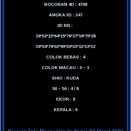
BOCORAN 4D : 4708
ANGKA 3D : 347
2D BB :
16*52*15*64*15*76*27*16*75*28
39*54*79*02*99*30*33*11*32*32
COLOK BEBAS : 4
COLOK MACAU : 0 – 1
SHIO : KUDA
50 – 50 : 4 / 8
EKOR : 8
KEPALA : 6