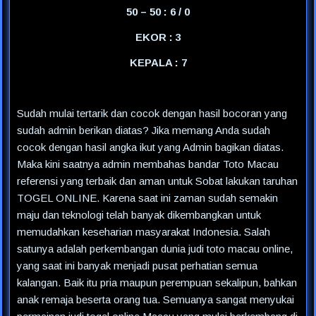
50 – 50 : 6 / 0
EKOR : 3
KEPALA : 7
Sudah mulai tertarik dan cocok dengan hasil bocoran yang
sudah admin berikan diatas? Jika memang Anda sudah
cocok dengan hasil angka ikut yang Admin bagikan diatas.
Maka kini saatnya admin membahas bandar Toto Macau
referensi yang terbaik dan aman untuk Sobat lakukan taruhan
TOGEL ONLINE. Karena saat ini zaman sudah semakin
maju dan teknologi telah banyak dikembangkan untuk
memudahkan keseharian masyarakat Indonesia. Salah
satunya adalah perkembangan dunia judi toto macau online,
yang saat ini banyak menjadi pusat perhatian semua
kalangan. Baik itu pria maupun perempuan sekalipun, bahkan
anak remaja beserta orang tua. Semuanya sangat menyukai