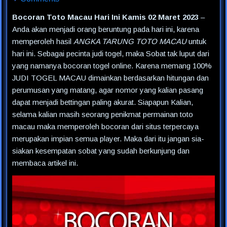
Bocoran Toto Macau Hari Ini Kamis 02 Maret 2023
–
Anda akan menjadi orang beruntung pada hari ini, karena
memperoleh hasil
ANGKA TARUNG TOTO MACAU
untuk
hari ini. Sebagai pecinta judi togel, maka Sobat tak luput dari
yang namanya bocoran togel online. Karena memang 100%
JUDI TOGEL MACAU dimainkan berdasarkan hitungan dan
perumusan yang matang, agar nomor yang kalian pasang
dapat menjadi bettingan paling akurat. Siapapun Kalian,
selama kalian masih seorang penikmat permainan toto
macau maka memperoleh bocoran dari situs terpercaya
merupakan impian semua player. Maka dari itu jangan sia-
siakan kesempatan sobat yang sudah berkunjung dan
membaca artikel ini.