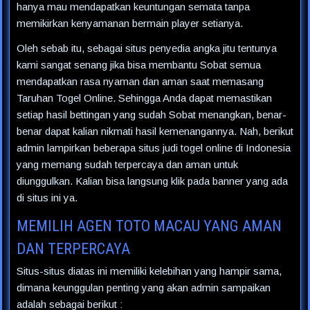
hanya mau mendapatkan keuntungan semata tanpa
memikirkan kenyamanan bermain player setianya.
Oleh sebab itu, sebagai situs penyedia angka jitu tentunya
kami sangat senang jika bisa membantu Sobat semua
mendapatkan rasa nyaman dan aman saat memasang
Taruhan Togel Online. Sehingga Anda dapat memastikan
setiap hasil bettingan yang sudah Sobat menangkan, benar-
benar dapat kalian nikmati hasil kemenangannya. Nah, berikut
admin lampirkan beberapa situs judi togel online di Indonesia
yang memang sudah terpercaya dan aman untuk
diunggulkan. Kalian bisa langsung klik pada banner yang ada
di situs ini ya.
MEMILIH AGEN TOTO MACAU YANG AMAN
DAN TERPERCAYA
Situs-situs diatas ini memiliki kelebihan yang hampir sama,
dimana keunggulan penting yang akan admin sampaikan
adalah sebagai berikut :