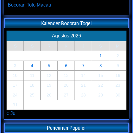
Bocoran Toto Macau
Kalender Bocoran Togel
Agustus 2026
S
S
R
K
J
S
M
1
2
3
4
5
6
7
8
9
10
11
12
13
14
15
16
17
18
19
20
21
22
23
24
25
26
27
28
29
30
31
« Jul
Pencarian Populer