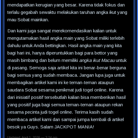
mendapatkan kerugian yang besar. Karena tidak fokus dan
terlalu gegabah sewaktu melakukan taruhan angka ikut yang
mau Sobat mainkan.
Dan kami juga sangat merekomendasikan kalian untuk
mengutamakan hasil angka main yang Sobat miliki terlebih
dahulu untuk Anda bettingkan. Hasil angka main yang kita
bagi hari ini, hanya diperuntukkan bagi para bettor yang
masih bimbang dan belum memiliki
angka ikut Macau
untuk
di pasang. Semoga saja artikel kita ini benar-benar berguna
bagi semua yang sudah membaca. Jangan lupa juga untuk
membagikan artikel kami ini ke teman-teman ataupun
saudara Sobat sesama penikmat judi togel online. Karena
dari inisiatif positif tersebutlah kalian bisa memberikan hasil
yang positif juga bagi semua teman-teman ataupun rekan
sesama pecinta judi togel online. Terima kasih sudah
membaca artikel kami dan sampai jumpa kembali di artikel
besok ya Guys. Salam JACKPOT MANIA!
Updated: April 1, 2026 — 3:24 pm