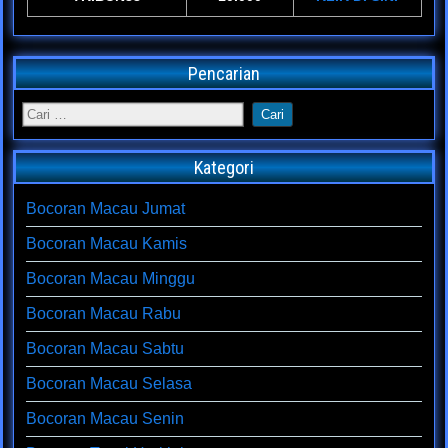
Pencarian
Kategori
Bocoran Macau Jumat
Bocoran Macau Kamis
Bocoran Macau Minggu
Bocoran Macau Rabu
Bocoran Macau Sabtu
Bocoran Macau Selasa
Bocoran Macau Senin