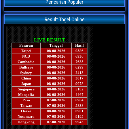
Pencarian Populer
Result Togel Online