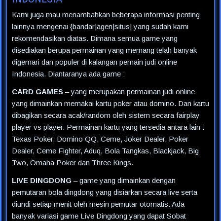
Kami juga mau menambahkan beberapa informasi penting
lainnya mengenai {bandar|agen|situs| yang sudah kami
rekomendasikan diatas. Dimana semua game yang
disediakan berupa permainan yang memang telah banyak
digemari dan populer di kalangan pemain judi online
Indonesia. Diantaranya ada game :
CARD GAMES
– yang merupakan permainan judi online
yang dimainkan memakai kartu poker atau domino. Dan kartu
dibagikan secara acak/random oleh sistem secara fairplay
player vs player. Permainan kartu yang tersedia antara lain :
Texas Poker, Domino QQ, Ceme, Joker Dealer, Poker
Dealer, Ceme Fighter, Aduq, Bola Tangkas, Blackjack, Big
Two, Omaha Poker dan Three Kings.
LIVE DINGDONG
– game yang dimainkan dengan
pemutaran bola dingdong yang disiarkan secara live serta
diundi setiap menit oleh mesin pemutar otomatis. Ada
banyak variasi game Live Dingdong yang dapat Sobat