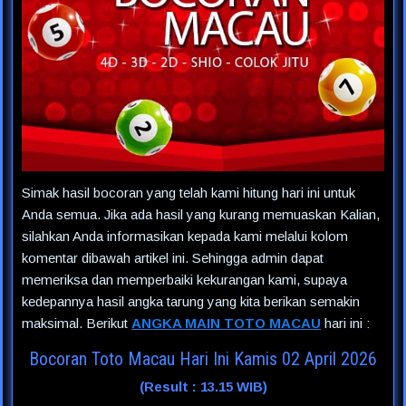
Simak hasil bocoran yang telah kami hitung hari ini untuk
Anda semua. Jika ada hasil yang kurang memuaskan Kalian,
silahkan Anda informasikan kepada kami melalui kolom
komentar dibawah artikel ini. Sehingga admin dapat
memeriksa dan memperbaiki kekurangan kami, supaya
kedepannya hasil angka tarung yang kita berikan semakin
maksimal. Berikut
ANGKA MAIN TOTO MACAU
hari ini :
Bocoran Toto Macau Hari Ini Kamis 02 April 2026
(Result : 13.15 WIB)