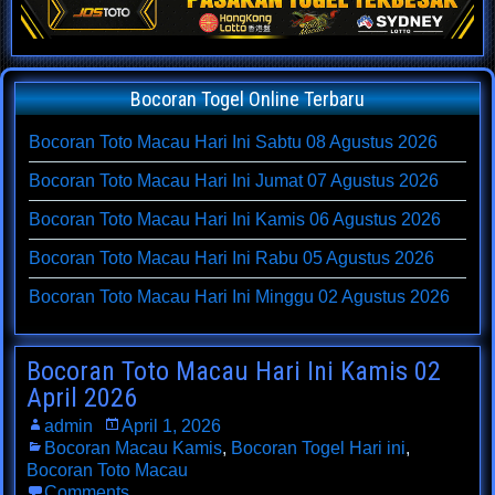
Bocoran Togel Online Terbaru
Bocoran Toto Macau Hari Ini Sabtu 08 Agustus 2026
Bocoran Toto Macau Hari Ini Jumat 07 Agustus 2026
Bocoran Toto Macau Hari Ini Kamis 06 Agustus 2026
Bocoran Toto Macau Hari Ini Rabu 05 Agustus 2026
Bocoran Toto Macau Hari Ini Minggu 02 Agustus 2026
Bocoran Toto Macau Hari Ini Kamis 02
April 2026
admin
April 1, 2026
Bocoran Macau Kamis
,
Bocoran Togel Hari ini
,
Bocoran Toto Macau
Comments