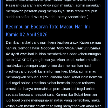
Pasaran-pasaran yang Anda ingin mainkan, admin sarankan
merupakan pasaran yang mempunyai situs resmi ataupun
sudah terdaftar di WLA ( World Lottery Association ).
Kesimpulan Bocoran Toto Macau Hari Ini
Kamis 02 April 2026
Demikian artikel yang ingin kami bagikan untuk Kalian semua
hari ini. Semoga hasil
Bocoran Toto Macau Hari Ini Kamis
02 April 2026
hari ini bisa memberikan Sobat keberuntungan
serta JACKPOT yang besar ya. Akan tetapi, sebelum kalian
melakukan bettingan togel online dan memainkan hasil
prediksi yang sudah kami informasikan. Maka admin mau
membagikan sebuah saran, dimana saat Sobat ingin bermain
judi togel online. Pastikan Sobat bermain jangan terbawa
emosi dan hanya memainkan permainan judi togel online
sebatas kepuasan sesaat saja. Karena jika Sobat bermain
judi togel online menggunakan nafsu yang berlebihan, maka
kalian akan masuk dalam fase yang menyebabkan Anda bisa