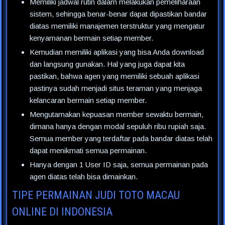
Memiliki jadwal rutin dalam melakukan pemeliharaan
sistem, sehingga benar-benar dapat dipastikan bandar
diatas memiliki manajemen terstruktur yang mengatur
kenyamanan bermain setiap member.
Kemudian memiliki aplikasi yang bisa Anda download
dan langsung gunakan. Hal yang juga dapat kita
pastikan, bahwa agen yang memiliki sebuah aplikasi
pastinya sudah menjadi situs teraman yang menjaga
kelancaran bermain setiap member.
Mengutamakan kepuasan member sewaktu bermain,
dimana hanya dengan modal sepuluh ribu rupiah saja.
Semua member yang terdaftar pada bandar diatas telah
dapat menikmati semua permainan.
Hanya dengan 1 User ID saja, semua permainan pada
agen diatas telah bisa dimainkan.
TIPE PERMAINAN JUDI TOTO MACAU
ONLINE DI INDONESIA