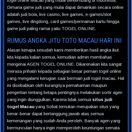
togel online Macau yang mulai berkembang di Indonesia.
Dimana game judi yang mulai dapat dimainkan secara online
adalah judi bola, live casino, live games, e-games/slot
games, live dingdong, card games/permainan kartu hingga
game judi paling ramai yaitu TOGEL ONLINE.
RUMUS ANGKA JITU TOTO MACAU HARI INI
Alasan kenapa sesudah kami memberikan hasil angka ikut
kita kepada kalian semua, kemudian admin membahas
mengenai AGEN TOGEL ONLINE. Dikarenakan kita sangat
merasa prihatin kepada sebagian besar pemain togel online
yang mengalami kerugian saat bermain judi togel macau. Hal
ini disebabkan oleh kurangnya pemahaman maupun
pengertian tentang betapa pentingnya melakukan sortir agen
yang ingin diunggulkan. Karena tidak semua
situs judi
togel Macau
yang Sobat temukan merupakan situs yang
benar-benar dapat bertanggung jawab atas semua
kemenangan yang sudah Anda peroleh. Banyak agen yang
bermunculan hanya ingin memperoleh keuntungan semata