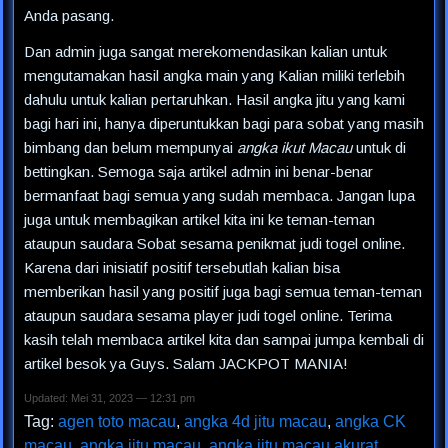
Anda pasang.
Dan admin juga sangat merekomendasikan kalian untuk
mengutamakan hasil angka main yang Kalian miliki terlebih
dahulu untuk kalian pertaruhkan. Hasil angka jitu yang kami
bagi hari ini, hanya diperuntukkan bagi para sobat yang masih
bimbang dan belum mempunyai
angka ikut Macau
untuk di
bettingkan. Semoga saja artikel admin ini benar-benar
bermanfaat bagi semua yang sudah membaca. Jangan lupa
juga untuk membagikan artikel kita ini ke teman-teman
ataupun saudara Sobat sesama penikmat judi togel online.
Karena dari inisiatif positif tersebutlah kalian bisa
memberikan hasil yang positif juga bagi semua teman-teman
ataupun saudara sesama player judi togel online. Terima
kasih telah membaca artikel kita dan sampai jumpa kembali di
artikel besok ya Guys. Salam JACKPOT MANIA!
Updated: Mei 31, 2023 — 12:31 pm
Tag:
agen toto macau
,
angka 4d jitu macau
,
angka CK
macau
,
angka jitu macau
,
angka jitu macau akurat
,