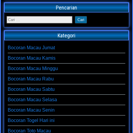
Pencarian
Kategori
Bocoran Macau Jumat
Bocoran Macau Kamis
Bocoran Macau Minggu
Bocoran Macau Rabu
Bocoran Macau Sabtu
Bocoran Macau Selasa
Bocoran Macau Senin
Bocoran Togel Hari ini
Bocoran Toto Macau