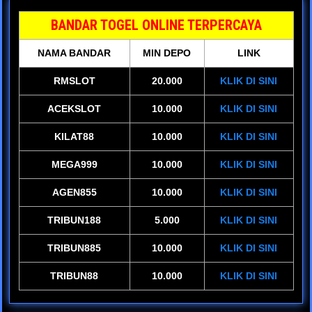
BANDAR TOGEL ONLINE TERPERCAYA
NAMA BANDAR
MIN DEPO
LINK
RMSLOT
20.000
KLIK DI SINI
ACEKSLOT
10.000
KLIK DI SINI
KILAT88
10.000
KLIK DI SINI
MEGA999
10.000
KLIK DI SINI
AGEN855
10.000
KLIK DI SINI
TRIBUN188
5.000
KLIK DI SINI
TRIBUN885
10.000
KLIK DI SINI
TRIBUN88
10.000
KLIK DI SINI