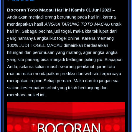
Bocoran Toto Macau Hari Ini Kamis 01 Juni 2023
–
Anda akan menjadi orang beruntung pada hari ini, karena
mendapatkan hasil
ANGKA TARUNG TOTO MACAU
untuk
hari ini. Sebagai pecinta judi togel, maka kita tak luput dari
yang namanya angka ikut togel online. Karena memang
100% JUDI TOGEL MACAU dimainkan berdasarkan
hitungan dan perumusan yang matang, agar angka-angka
yang kita pasang bisa menjadi bettingan paling jitu. Siapapun
Anda, selama kalian masih seorang penikmat game toto
macau maka mendapatkan prediksi dari website terpercaya
merupakan impian Setiap pemain. Maka dari itu jangan sia-
siakan kesempatan sobat yang telah berkunjung dan
membaca artikel ini.