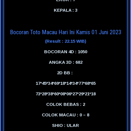
KEPALA : 3
Bocoran Toto Macau Hari Ini Kamis 01 Juni 2023
(Result : 22.15 WIB)
BOCORAN 4D : 1050
ANGKA 3D : 682
2D BB :
17*45*34*69*18*14*34*77*68*65
73*28*38*60*08*06*27*29*21*18
COLOK BEBAS : 2
COLOK MACAU : 0 – 8
SHIO : ULAR