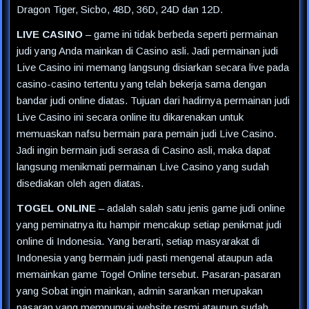
Dragon Tiger, Sicbo, 48D, 36D, 24D dan 12D.
LIVE CASINO
– game ini tidak berbeda seperti permainan
judi yang Anda mainkan di Casino asli. Jadi permainan judi
Live Casino ini memang langsung disiarkan secara live pada
casino-casino tertentu yang telah bekerja sama dengan
bandar judi online diatas. Tujuan dari hadirnya permainan judi
Live Casino ini secara online itu dikarenakan untuk
memuaskan nafsu bermain para pemain judi Live Casino.
Jadi ingin bermain judi serasa di Casino asli, maka dapat
langsung menikmati permainan Live Casino yang sudah
disediakan oleh agen diatas.
TOGEL ONLINE
– adalah salah satu jenis game judi online
yang peminatnya itu hampir mencakup setiap penikmat judi
online di Indonesia. Yang berarti, setiap masyarakat di
Indonesia yang bermain judi pasti mengenal ataupun ada
memainkan game Togel Online tersebut. Pasaran-pasaran
yang Sobat ingin mainkan, admin sarankan merupakan
pasaran yang mempunyai website resmi ataupun sudah