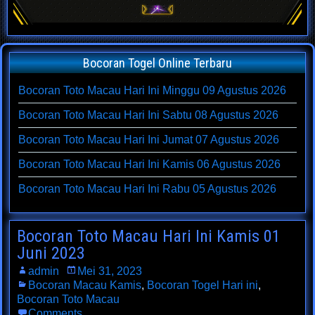
Bocoran Togel Online Terbaru
Bocoran Toto Macau Hari Ini Minggu 09 Agustus 2026
Bocoran Toto Macau Hari Ini Sabtu 08 Agustus 2026
Bocoran Toto Macau Hari Ini Jumat 07 Agustus 2026
Bocoran Toto Macau Hari Ini Kamis 06 Agustus 2026
Bocoran Toto Macau Hari Ini Rabu 05 Agustus 2026
Bocoran Toto Macau Hari Ini Kamis 01
Juni 2023
admin
Mei 31, 2023
Bocoran Macau Kamis
,
Bocoran Togel Hari ini
,
Bocoran Toto Macau
Comments