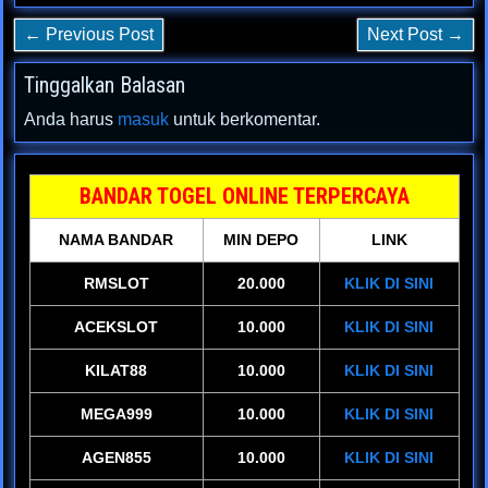
← Previous Post
Next Post →
Tinggalkan Balasan
Anda harus
masuk
untuk berkomentar.
BANDAR TOGEL ONLINE TERPERCAYA
NAMA BANDAR
MIN DEPO
LINK
RMSLOT
20.000
KLIK DI SINI
ACEKSLOT
10.000
KLIK DI SINI
KILAT88
10.000
KLIK DI SINI
MEGA999
10.000
KLIK DI SINI
AGEN855
10.000
KLIK DI SINI