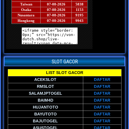
SLOT GACOR
LIST SLOT GACOR
ACEKSLOT
DAFTAR
RMSLOT
DAFTAR
SALAMJPTOGEL
DAFTAR
BAIM4D
DAFTAR
HUJANTOTO
DAFTAR
BAYUTOTO
DAFTAR
BAJUTOGEL
DAFTAR
ASUSTOGEL
DAFTAR