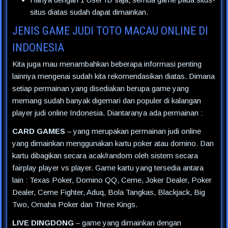
situs diatas sudah dapat dimainkan.
JENIS GAME JUDI TOTO MACAU ONLINE DI
INDONESIA
Kita juga mau menambahkan beberapa informasi penting
lainnya mengenai sudah kita rekomendasikan diatas. Dimana
setiap permainan yang disediakan berupa game yang
memang sudah banyak digemari dan populer di kalangan
player judi online Indonesia. Diantaranya ada permainan :
CARD GAMES
– yang merupakan permainan judi online
yang dimainkan menggunakan kartu poker atau domino. Dan
kartu dibagikan secara acak/random oleh sistem secara
fairplay player vs player. Game kartu yang tersedia antara
lain : Texas Poker, Domino QQ, Ceme, Joker Dealer, Poker
Dealer, Ceme Fighter, Aduq, Bola Tangkas, Blackjack, Big
Two, Omaha Poker dan Three Kings.
LIVE DINGDONG
– game yang dimainkan dengan