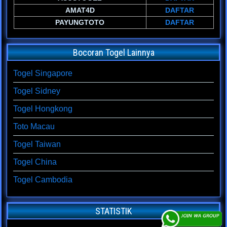
AMAT4D
DAFTAR
PAYUNGTOTO
DAFTAR
Bocoran Togel Lainnya
Togel Singapore
Togel Sidney
Togel Hongkong
Toto Macau
Togel Taiwan
Togel China
Togel Cambodia
STATISTIK