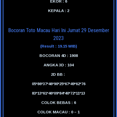
EKOR : 6
KEPALA : 2
Bocoran Toto Macau Hari Ini Jumat 29 Desember
2023
(Result : 19.15 WIB)
BOCORAN 4D : 1908
ANGKA 3D : 104
2D BB :
05*86*37*46*90*25*67*49*62*76
83*13*61*46*09*84*40*72*11*13
COLOK BEBAS : 6
COLOK MACAU : 0 – 1