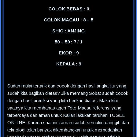
COLOK BEBAS : 0
COLOK MACAU : 8 – 5
SHIO : ANJING
50 – 50 : 7 / 1
EKOR : 9
KEPALA : 9
Sudah mulai tertarik dan cocok dengan hasil angka jitu yang
sudah kita bagikan diatas? Jika memang Sobat sudah cocok
dengan hasil prediksi yang kita berikan diatas. Maka kini
saatnya kita membahas agen Toto Macau referensi yang
terpercaya dan aman untuk Kalian lakukan taruhan TOGEL
ONLINE. Karena saat ini zaman sudah semakin canggih dan
teknologi telah banyak dikembangkan untuk memudahkan