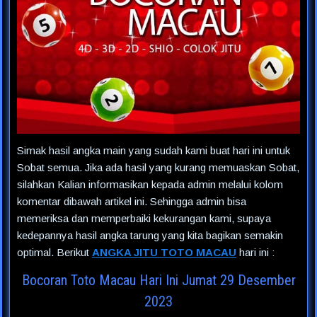
Simak hasil angka main yang sudah kami buat hari ini untuk
Sobat semua. Jika ada hasil yang kurang memuaskan Sobat,
silahkan Kalian informasikan kepada admin melalui kolom
komentar dibawah artikel ini. Sehingga admin bisa
memeriksa dan memperbaiki kekurangan kami, supaya
kedepannya hasil angka tarung yang kita bagikan semakin
optimal. Berikut
ANGKA JITU TOTO MACAU
hari ini :
Bocoran Toto Macau Hari Ini Jumat 29 Desember
2023