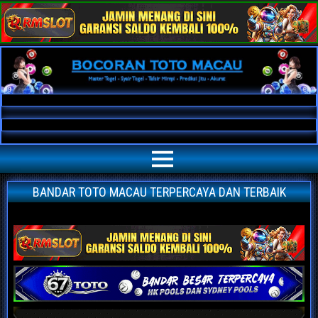
Bocoran Toto Macau AKURAT
Bocoran angka jitu toto macau paling akurat | prediksi situs agen bandar
toto macau terpercaya | nomor main macau | data keluaran macau hari ini
BANDAR TOTO MACAU TERPERCAYA DAN TERBAIK