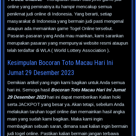
online yang peminatnya itu hampir mencakup semua
penikmat judi online di Indonesia. Yang berarti, setiap
masyarakat di Indonesia yang bermain judi pasti mengenal
ataupun ada memainkan game Togel Online tersebut.
Pasaran-pasaran yang Anda mau mainkan, kami sarankan
merupakan pasaran yang mempunyai website resmi ataupun
telah terdaftar di WLA ( World Lottery Association ).
Kesimpulan Bocoran Toto Macau Hari Ini
Jumat 29 Desember 2023
Demikian artikel yang ingin kami bagikan untuk Anda semua
hari ini. Semoga hasil
Bocoran Toto Macau Hari Ini Jumat
29 Desember 2023
hari ini dapat memberikan Kalian hoki
serta JACKPOT yang besar ya. Akan tetapi, sebelum Anda
melakukan taruhan togel online dan memainkan hasil angka
main yang sudah kami bagikan. Maka kami ingin
membagikan sebuah saran, dimana saat kalian ingin bermain
judi togel online. Pastikan kalian bermain jangan terbawa