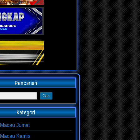
Pencarian
Kategori
 Macau Jumat
 Macau Kamis