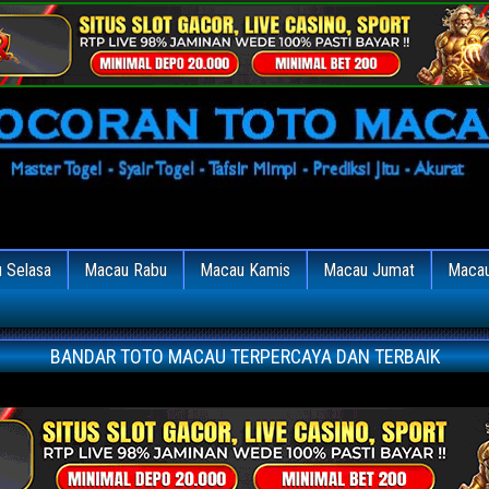
 | prediksi situs agen bandar toto macau terpercaya | nomor main macau | dat
 Selasa
Macau Rabu
Macau Kamis
Macau Jumat
Macau
BANDAR TOTO MACAU TERPERCAYA DAN TERBAIK