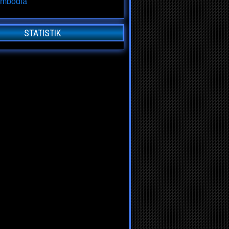
ambodia
STATISTIK