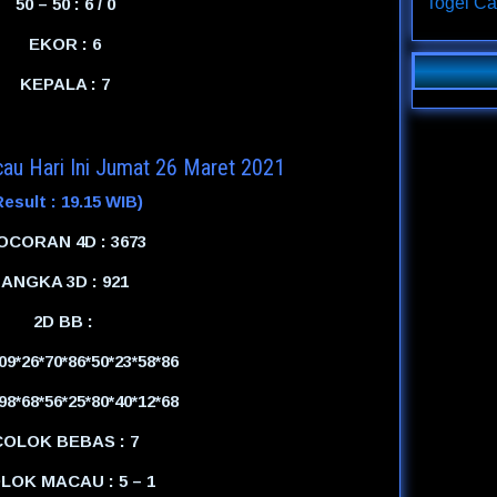
Togel C
50 – 50 : 6 / 0
EKOR : 6
KEPALA : 7
au Hari Ini Jumat 26 Maret 2021
Result : 19.15 WIB)
OCORAN 4D : 3673
ANGKA 3D : 921
2D BB :
09*26*70*86*50*23*58*86
98*68*56*25*80*40*12*68
COLOK BEBAS : 7
LOK MACAU : 5 – 1