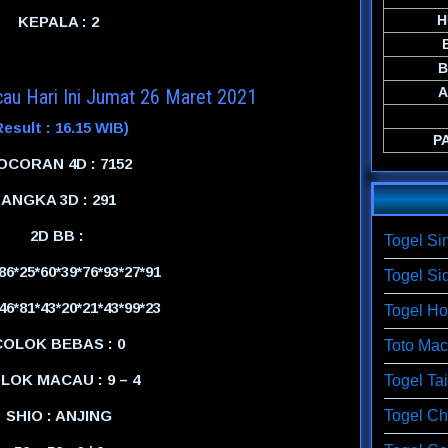
H
KEPALA : 2
B
A
au Hari Ini Jumat 26 Maret 2021
Result : 16.15 WIB)
P
OCORAN 4D : 7152
ANGKA 3D : 291
2D BB :
Togel Si
86*25*60*39*76*93*27*91
Togel Si
46*81*43*20*21*43*99*23
Togel H
COLOK BEBAS : 0
Toto Ma
LOK MACAU : 9 – 4
Togel Ta
SHIO : ANJING
Togel Ch