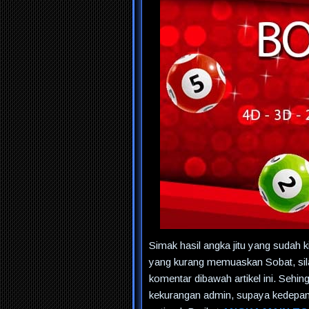
Simak hasil angka jitu yang sudah ki
yang kurang memuaskan Sobat, sila
komentar dibawah artikel ini. Sehi
kekurangan admin, supaya kedepan