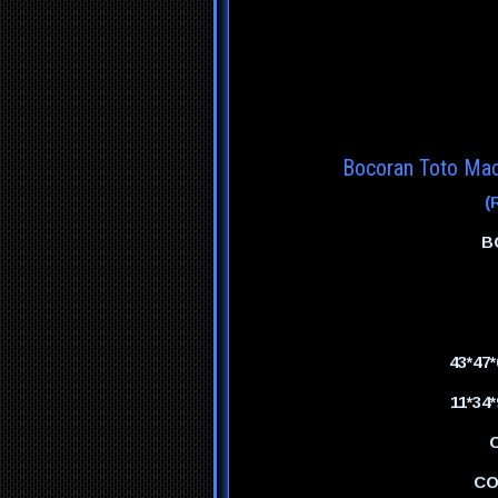
Bocoran Toto Mac
(
B
43*47*
11*34*
CO