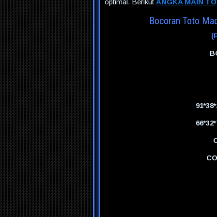
optimal. Berikut
ANGKA MAIN T
Bocoran Toto Mac
(
B
91*38*
66*32*
CO