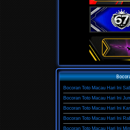
Bocora
Bocoran Toto Macau Hari Ini Sa
Bocoran Toto Macau Hari Ini Ju
Bocoran Toto Macau Hari Ini Ka
Bocoran Toto Macau Hari Ini Ra
Bocoran Toto Macau Hari Ini Mi