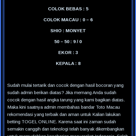
COLOK BEBAS : 5
COLOK MACAU : 0 – 6
SHIO : MONYET
50 – 50 : 9 / 0
EKOR : 3
KEPALA : 8
Sudah mulai tertarik dan cocok dengan hasil bocoran yang
sudah admin berikan diatas? Jika memang Anda sudah
cocok dengan hasil angka tarung yang kami bagikan diatas.
Maka kini saatnya admin membahas bandar Toto Macau
rekomendasi yang terbaik dan aman untuk Kalian lakukan
betting TOGEL ONLINE. Karena saat ini zaman sudah
semakin canggih dan teknologi telah banyak dikembangkan