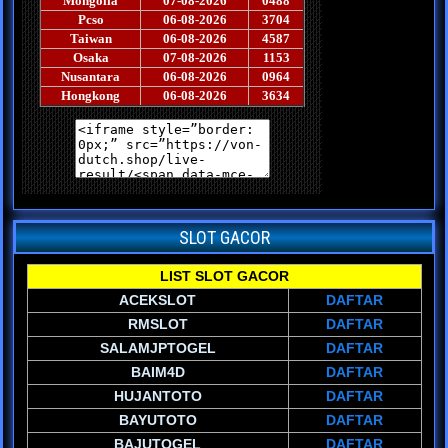
SLOT GACOR
LIST SLOT GACOR
ACEKSLOT
DAFTAR
RMSLOT
DAFTAR
SALAMJPTOGEL
DAFTAR
BAIM4D
DAFTAR
HUJANTOTO
DAFTAR
BAYUTOTO
DAFTAR
BAJUTOGEL
DAFTAR