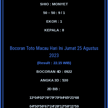
SHIO : MONYET
50 – 50 : 9 / 1
EKOR : 1
KEPALA : 8
Bocoran Toto Macau Hari Ini Jumat 25 Agustus
2023
(Result : 22.15 WIB)
BOCORAN 4D : 0922
ANGKA 3D : 530
2D BB :
13*04*02*76*79*70*94*65*21*68
04*50*56*67*24*28*12*58*11*59