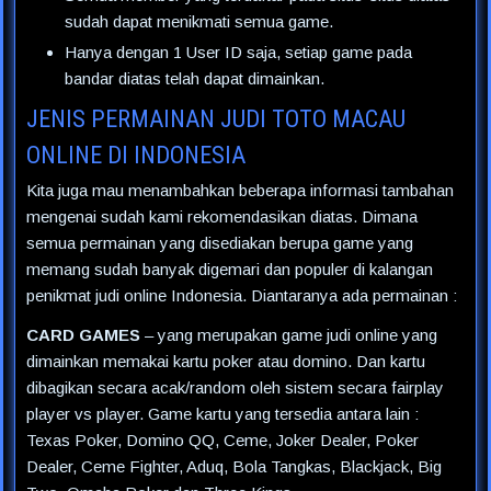
sudah dapat menikmati semua game.
Hanya dengan 1 User ID saja, setiap game pada
bandar diatas telah dapat dimainkan.
JENIS PERMAINAN JUDI TOTO MACAU
ONLINE DI INDONESIA
Kita juga mau menambahkan beberapa informasi tambahan
mengenai sudah kami rekomendasikan diatas. Dimana
semua permainan yang disediakan berupa game yang
memang sudah banyak digemari dan populer di kalangan
penikmat judi online Indonesia. Diantaranya ada permainan :
CARD GAMES
– yang merupakan game judi online yang
dimainkan memakai kartu poker atau domino. Dan kartu
dibagikan secara acak/random oleh sistem secara fairplay
player vs player. Game kartu yang tersedia antara lain :
Texas Poker, Domino QQ, Ceme, Joker Dealer, Poker
Dealer, Ceme Fighter, Aduq, Bola Tangkas, Blackjack, Big