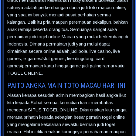
untuk memudahkan keseharian masyarakat Indonesia. Salah
satunya adalah perkembangan dunia judi toto macau online,
yang saat ini banyak menjadi pusat perhatian semua
kalangan. Baik itu pria maupun perempuan sekalipun, bahkan
anak remaja beserta orang tua. Semuanya sangat suka
permainan judi togel online Macau yang mulai berkembang di
Indonesia. Dimana permainan judi yang mulai dapat
dimainkan secara online adalah judi bola, live casino, live
games, e-games/slot games, live dingdong, card
games/permainan kartu hingga game judi paling ramai yaitu
TOGEL ONLINE.
PAITO ANGKA MAIN TOTO MACAU HARI INI
Alasan kenapa sesudah admin membagikan hasil angka ikut
kita kepada Sobat semua, kemudian kami membahas
mengenai SITUS TOGEL ONLINE. Dikarenakan kita sangat
merasa prihatin kepada sebagian besar pemain togel online
yang mengalami kekalahan sewaktu bermain judi togel
macau. Hal ini dikarenakan kurangnya pemahaman maupun