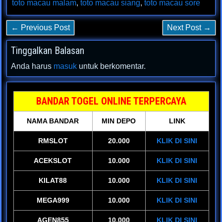
toto macau malam
,
toto macau siang
,
toto macau sore
← Previous Post
Next Post →
Tinggalkan Balasan
Anda harus
masuk
untuk berkomentar.
BANDAR TOGEL ONLINE TERPERCAYA
NAMA BANDAR
MIN DEPO
LINK
RMSLOT
20.000
KLIK DI SINI
ACEKSLOT
10.000
KLIK DI SINI
KILAT88
10.000
KLIK DI SINI
MEGA999
10.000
KLIK DI SINI
AGEN855
10.000
KLIK DI SINI