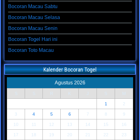
Bocoran Macau Sabtu
Bocoran Macau Selasa
Bocoran Macau Senin
Bocoran Togel Hari ini
Bocoran Toto Macau
Kalender Bocoran Togel
Agustus 2026
S
S
R
K
J
S
M
1
2
3
4
5
6
7
8
9
10
11
12
13
14
15
16
17
18
19
20
21
22
23