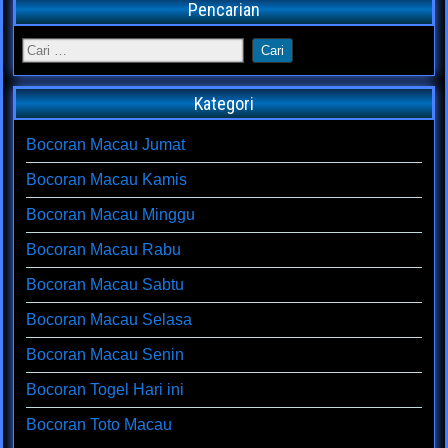
Pencarian
Kategori
Bocoran Macau Jumat
Bocoran Macau Kamis
Bocoran Macau Minggu
Bocoran Macau Rabu
Bocoran Macau Sabtu
Bocoran Macau Selasa
Bocoran Macau Senin
Bocoran Togel Hari ini
Bocoran Toto Macau