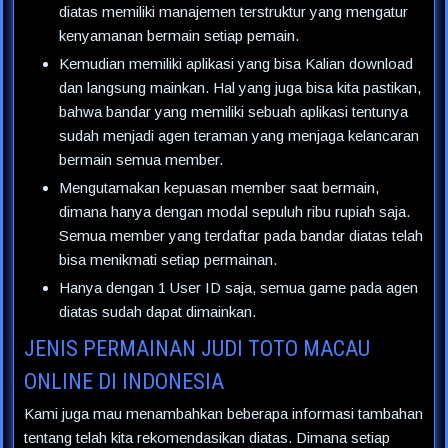
diatas memiliki manajemen terstruktur yang mengatur
kenyamanan bermain setiap pemain.
Kemudian memiliki aplikasi yang bisa Kalian download
dan langsung mainkan. Hal yang juga bisa kita pastikan,
bahwa bandar yang memiliki sebuah aplikasi tentunya
sudah menjadi agen teraman yang menjaga kelancaran
bermain semua member.
Mengutamakan kepuasan member saat bermain,
dimana hanya dengan modal sepuluh ribu rupiah saja.
Semua member yang terdaftar pada bandar diatas telah
bisa menikmati setiap permainan.
Hanya dengan 1 User ID saja, semua game pada agen
diatas sudah dapat dimainkan.
JENIS PERMAINAN JUDI TOTO MACAU
ONLINE DI INDONESIA
Kami juga mau menambahkan beberapa informasi tambahan
tentang telah kita rekomendasikan diatas. Dimana setiap