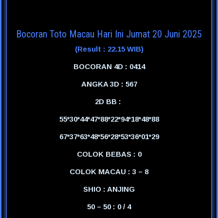
Bocoran Toto Macau Hari Ini Jumat 20 Juni 2025
(Result : 22.15 WIB)
BOCORAN 4D : 0414
ANGKA 3D : 567
2D BB :
55*30*44*47*88*22*94*18*48*88
67*37*63*48*56*28*53*36*01*29
COLOK BEBAS : 0
COLOK MACAU : 3 – 8
SHIO : ANJING
50 – 50 : 0 / 4