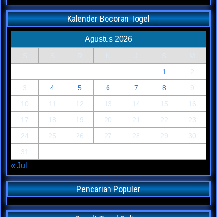
Kalender Bocoran Togel
Agustus 2026
S
S
R
K
J
S
M
1
2
3
4
5
6
7
8
9
10
11
12
13
14
15
16
17
18
19
20
21
22
23
24
25
26
27
28
29
30
31
« Jul
Pencarian Populer