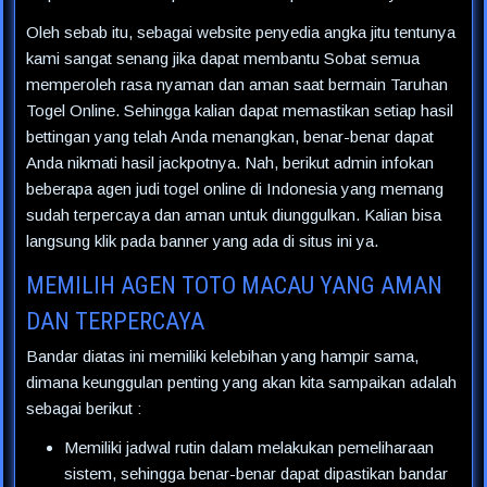
Oleh sebab itu, sebagai website penyedia angka jitu tentunya
kami sangat senang jika dapat membantu Sobat semua
memperoleh rasa nyaman dan aman saat bermain Taruhan
Togel Online. Sehingga kalian dapat memastikan setiap hasil
bettingan yang telah Anda menangkan, benar-benar dapat
Anda nikmati hasil jackpotnya. Nah, berikut admin infokan
beberapa agen judi togel online di Indonesia yang memang
sudah terpercaya dan aman untuk diunggulkan. Kalian bisa
langsung klik pada banner yang ada di situs ini ya.
MEMILIH AGEN TOTO MACAU YANG AMAN
DAN TERPERCAYA
Bandar diatas ini memiliki kelebihan yang hampir sama,
dimana keunggulan penting yang akan kita sampaikan adalah
sebagai berikut :
Memiliki jadwal rutin dalam melakukan pemeliharaan
sistem, sehingga benar-benar dapat dipastikan bandar