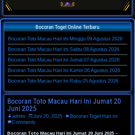
Bocoran Togel Online Terbaru
Bocoran Toto Macau Hari Ini Minggu 09 Agustus 2026
Bocoran Toto Macau Hari Ini Sabtu 08 Agustus 2026
Bocoran Toto Macau Hari Ini Jumat 07 Agustus 2026
Bocoran Toto Macau Hari Ini Kamis 06 Agustus 2026
Bocoran Toto Macau Hari Ini Rabu 05 Agustus 2026
Bocoran Toto Macau Hari Ini Jumat 20
Juni 2025
admin
Juni 20, 2025
Bocoran Togel Hari ini
Comments
Bocoran Toto Macau Hari Ini Jumat 20 Juni 2025
–