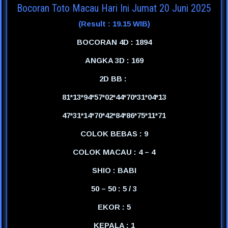
Bocoran Toto Macau Hari Ini Jumat 20 Juni 2025
(Result : 19.15 WIB)
BOCORAN 4D : 1894
ANGKA 3D : 169
2D BB :
81*13*94*57*02*44*70*31*04*13
47*31*14*70*42*84*86*75*11*71
COLOK BEBAS : 9
COLOK MACAU : 4 – 4
SHIO : BABI
50 – 50 : 5 / 3
EKOR : 5
KEPALA : 1