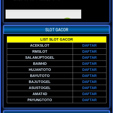
SLOT GACOR
LIST SLOT GACOR
ACEKSLOT
DAFTAR
RMSLOT
DAFTAR
SALAMJPTOGEL
DAFTAR
BAIM4D
DAFTAR
HUJANTOTO
DAFTAR
BAYUTOTO
DAFTAR
BAJUTOGEL
DAFTAR
ASUSTOGEL
DAFTAR
AMAT4D
DAFTAR
PAYUNGTOTO
DAFTAR