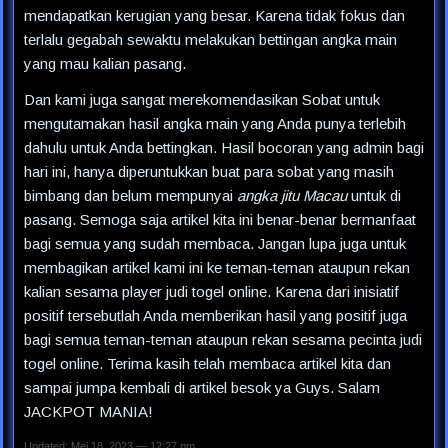
mendapatkan kerugian yang besar. Karena tidak fokus dan
terlalu gegabah sewaktu melakukan bettingan angka main
yang mau kalian pasang.
Dan kami juga sangat merekomendasikan Sobat untuk
mengutamakan hasil angka main yang Anda punya terlebih
dahulu untuk Anda bettingkan. Hasil bocoran yang admin bagi
hari ini, hanya diperuntukkan buat para sobat yang masih
bimbang dan belum mempunyai
angka jitu Macau
untuk di
pasang. Semoga saja artikel kita ini benar-benar bermanfaat
bagi semua yang sudah membaca. Jangan lupa juga untuk
membagikan artikel kami ini ke teman-teman ataupun rekan
kalian sesama player judi togel online. Karena dari inisiatif
positif tersebutlah Anda memberikan hasil yang positif juga
bagi semua teman-teman ataupun rekan sesama pecinta judi
togel online. Terima kasih telah membaca artikel kita dan
sampai jumpa kembali di artikel besok ya Guys. Salam
JACKPOT MANIA!
Updated: Mei 18, 2023 — 12:27 pm