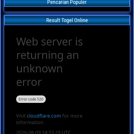
Pencarian Populer
Result Togel Online