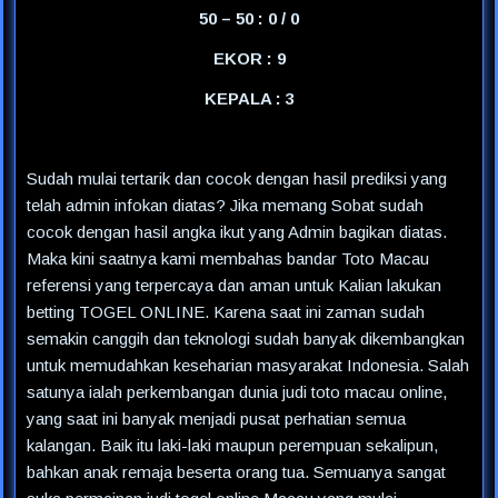
50 – 50 : 0 / 0
EKOR : 9
KEPALA : 3
Sudah mulai tertarik dan cocok dengan hasil prediksi yang
telah admin infokan diatas? Jika memang Sobat sudah
cocok dengan hasil angka ikut yang Admin bagikan diatas.
Maka kini saatnya kami membahas bandar Toto Macau
referensi yang terpercaya dan aman untuk Kalian lakukan
betting TOGEL ONLINE. Karena saat ini zaman sudah
semakin canggih dan teknologi sudah banyak dikembangkan
untuk memudahkan keseharian masyarakat Indonesia. Salah
satunya ialah perkembangan dunia judi toto macau online,
yang saat ini banyak menjadi pusat perhatian semua
kalangan. Baik itu laki-laki maupun perempuan sekalipun,
bahkan anak remaja beserta orang tua. Semuanya sangat