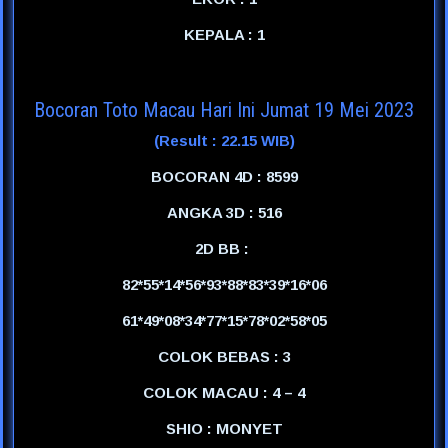
KEPALA : 1
Bocoran Toto Macau Hari Ini Jumat 19 Mei 2023
(Result : 22.15 WIB)
BOCORAN 4D : 8599
ANGKA 3D : 516
2D BB :
82*55*14*56*93*88*83*39*16*06
61*49*08*34*77*15*78*02*58*05
COLOK BEBAS : 3
COLOK MACAU : 4 – 4
SHIO : MONYET