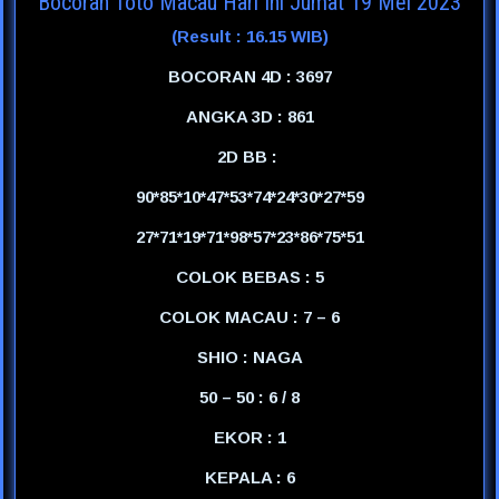
Bocoran Toto Macau Hari Ini Jumat 19 Mei 2023
(Result : 16.15 WIB)
BOCORAN 4D : 3697
ANGKA 3D : 861
2D BB :
90*85*10*47*53*74*24*30*27*59
27*71*19*71*98*57*23*86*75*51
COLOK BEBAS : 5
COLOK MACAU : 7 – 6
SHIO : NAGA
50 – 50 : 6 / 8
EKOR : 1
KEPALA : 6