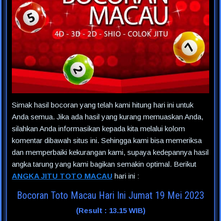
Simak hasil bocoran yang telah kami hitung hari ini untuk
Anda semua. Jika ada hasil yang kurang memuaskan Anda,
silahkan Anda informasikan kepada kita melalui kolom
komentar dibawah situs ini. Sehingga kami bisa memeriksa
dan memperbaiki kekurangan kami, supaya kedepannya hasil
angka tarung yang kami bagikan semakin optimal. Berikut
ANGKA JITU TOTO MACAU
hari ini :
Bocoran Toto Macau Hari Ini Jumat 19 Mei 2023
(Result : 13.15 WIB)