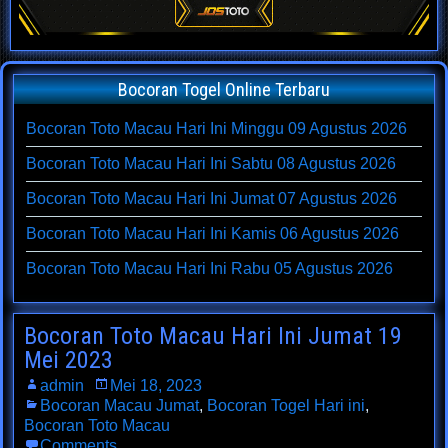
Bocoran Togel Online Terbaru
Bocoran Toto Macau Hari Ini Minggu 09 Agustus 2026
Bocoran Toto Macau Hari Ini Sabtu 08 Agustus 2026
Bocoran Toto Macau Hari Ini Jumat 07 Agustus 2026
Bocoran Toto Macau Hari Ini Kamis 06 Agustus 2026
Bocoran Toto Macau Hari Ini Rabu 05 Agustus 2026
Bocoran Toto Macau Hari Ini Jumat 19
Mei 2023
admin
Mei 18, 2023
Bocoran Macau Jumat
,
Bocoran Togel Hari ini
,
Bocoran Toto Macau
Comments