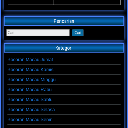
Pencarian
Kategori
Bocoran Macau Jumat
Bocoran Macau Kamis
Bocoran Macau Minggu
Bocoran Macau Rabu
Bocoran Macau Sabtu
Bocoran Macau Selasa
Bocoran Macau Senin