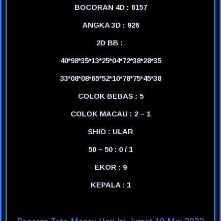
BOCORAN 4D : 6157
ANGKA 3D : 926
2D BB :
40*98*35*13*25*04*72*38*28*35
33*08*08*65*52*10*78*75*45*38
COLOK BEBAS : 5
COLOK MACAU : 2 – 1
SHIO : ULAR
50 – 50 : 0 / 1
EKOR : 9
KEPALA : 1