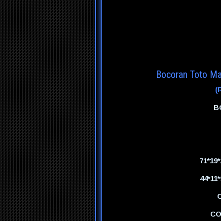
Bocoran Toto Ma
(
B
71*19*
44*11*
CO