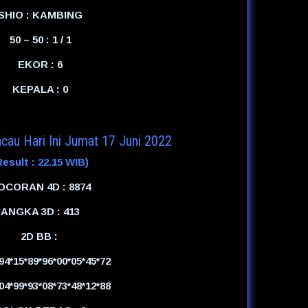
SHIO : KAMBING
50 – 50 : 1 / 1
EKOR : 6
KEPALA : 0
cau Hari Ini Jumat 17 Juni 2022
Result : 22.15 WIB)
OCORAN 4D : 8874
ANGKA 3D : 413
2D BB :
94*15*89*96*00*05*45*72
04*99*93*08*73*48*12*88