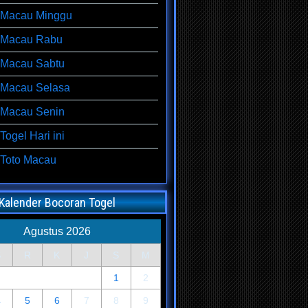
 Macau Minggu
 Macau Rabu
 Macau Sabtu
 Macau Selasa
 Macau Senin
Togel Hari ini
 Toto Macau
Kalender Bocoran Togel
Agustus 2026
S
R
K
J
S
M
1
2
4
5
6
7
8
9