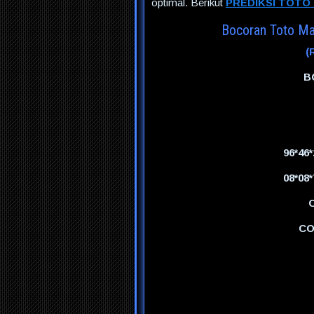
optimal. Berikut
PREDIKSI TOTO
Bocoran Toto Ma
(
B
96*46*
08*08*
CO