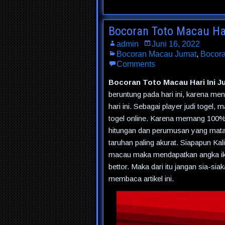
Bocoran Toto Macau Har
admin
Juni 16, 2022
Bocoran Macau Jumat
,
Bocora
Comments
Bocoran Toto Macau Hari Ini Ju
beruntung pada hari ini, karena me
hari ini. Sebagai player judi togel,
togel online. Karena memang 10
hitungan dan perumusan yang matan
taruhan paling akurat. Siapapun K
macau maka mendapatkan angka iku
bettor. Maka dari itu jangan sia-s
membaca artikel ini.