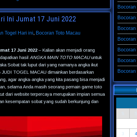
Bocoran
i Ini Jumat 17 Juni 2022
Bocoran
Bocoran
n Togel Hari ini
,
Bocoran Toto Macau
Bocoran
Bocoran
mat 17 Juni 2022
– Kalian akan menjadi orang
ndapatkan hasil
ANGKA MAIN TOTO MACAU
untuk
Bocoran 
 maka Sobat tak luput dari yang namanya angka ikut
Bocoran
0% JUDI TOGEL MACAU dimainkan berdasarkan
g, agar angka-angka yang kita pasang bisa menjadi
alian, selama Anda masih seorang pemain game toto
t dari website terpercaya merupakan impian semua
iakan kesempatan sobat yang sudah berkunjung dan
S
3