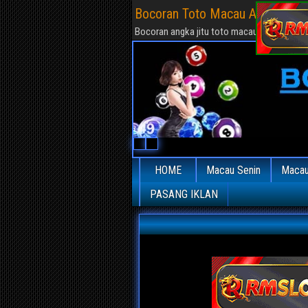
Bocoran Toto Macau AKURAT
Bocoran angka jitu toto macau paling akurat
HOME
Macau Senin
Macau
PASANG IKLAN