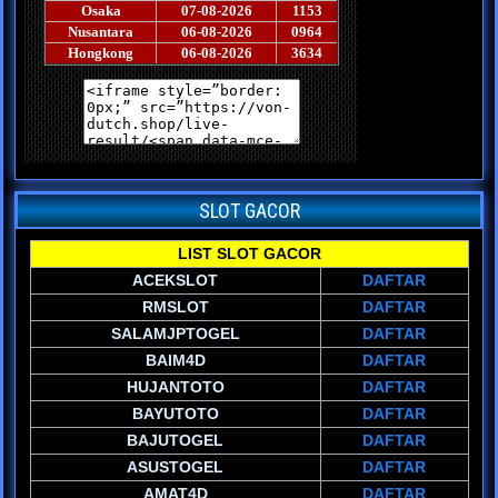
SLOT GACOR
LIST SLOT GACOR
ACEKSLOT
DAFTAR
RMSLOT
DAFTAR
SALAMJPTOGEL
DAFTAR
BAIM4D
DAFTAR
HUJANTOTO
DAFTAR
BAYUTOTO
DAFTAR
BAJUTOGEL
DAFTAR
ASUSTOGEL
DAFTAR
AMAT4D
DAFTAR