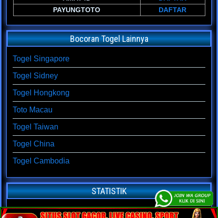
PAYUNGTOTO
DAFTAR
Bocoran Togel Lainnya
Togel Singapore
Togel Sidney
Togel Hongkong
Toto Macau
Togel Taiwan
Togel China
Togel Cambodia
STATISTIK