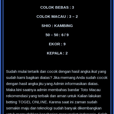
COLOK BEBAS : 3
COLOK MACAU : 3 – 2
SHIO : KAMBING
50 – 50 : 6 / 9
EKOR : 9
KEPALA : 2
Sudah mulai tertarik dan cocok dengan hasil angka ikut yang
sudah kami bagikan diatas? Jika memang Anda sudah cocok
dengan hasil angka jitu yang Admin informasikan diatas.
Maka kini saatnya admin membahas bandar Toto Macau
rekomendasi yang terbaik dan aman untuk Kalian lakukan
betting TOGEL ONLINE. Karena saat ini zaman sudah
semakin maju dan teknologi sudah banyak dikembangkan