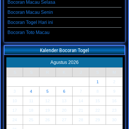
Bocoran Macau Selasa
Bocoran Macau Senin
Bocoran Togel Hari ini
Bocoran Toto Macau
Kalender Bocoran Togel
Agustus 2026
S
S
R
K
J
S
M
1
2
3
4
5
6
7
8
9
10
11
12
13
14
15
16
17
18
19
20
21
22
23
24
25
26
27
28
29
30