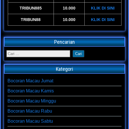
TRIBUN885
10.000
KLIK DI SINI
TRIBUN88
10.000
KLIK DI SINI
Pencarian
Kategori
Bocoran Macau Jumat
Bocoran Macau Kamis
Bocoran Macau Minggu
Bocoran Macau Rabu
Bocoran Macau Sabtu