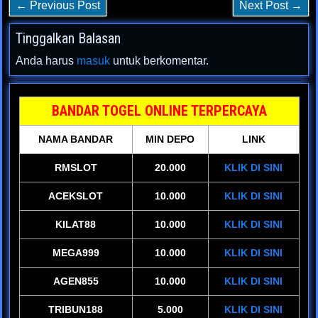
← Previous Post
Next Post →
Tinggalkan Balasan
Anda harus
masuk
untuk berkomentar.
BANDAR TOGEL ONLINE TERPERCAYA
NAMA BANDAR
MIN DEPO
LINK
RMSLOT
20.000
KLIK DI SINI
ACEKSLOT
10.000
KLIK DI SINI
KILAT88
10.000
KLIK DI SINI
MEGA999
10.000
KLIK DI SINI
AGEN855
10.000
KLIK DI SINI
TRIBUN188
5.000
KLIK DI SINI