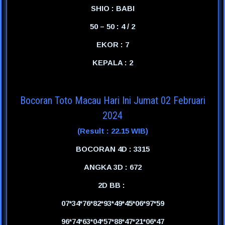
SHIO : BABI
50 – 50 : 4 / 2
EKOR : 7
KEPALA : 2
Bocoran Toto Macau Hari Ini Jumat 02 Februari
2024
(Result : 22.15 WIB)
BOCORAN 4D : 3315
ANGKA 3D : 672
2D BB :
07*34*76*82*93*49*45*06*97*59
96*74*63*04*57*88*47*21*06*47