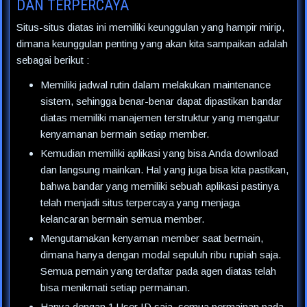
DAN TERPERCAYA
Situs-situs diatas ini memiliki keunggulan yang hampir mirip,
dimana keunggulan penting yang akan kita sampaikan adalah
sebagai berikut :
Memiliki jadwal rutin dalam melakukan maintenance
sistem, sehingga benar-benar dapat dipastikan bandar
diatas memiliki manajemen terstruktur yang mengatur
kenyamanan bermain setiap member.
Kemudian memiliki aplikasi yang bisa Anda download
dan langsung mainkan. Hal yang juga bisa kita pastikan,
bahwa bandar yang memiliki sebuah aplikasi pastinya
telah menjadi situs terpercaya yang menjaga
kelancaran bermain semua member.
Mengutamakan kenyaman member saat bermain,
dimana hanya dengan modal sepuluh ribu rupiah saja.
Semua pemain yang terdaftar pada agen diatas telah
bisa menikmati setiap permainan.
Hanya dengan 1 User ID saja, semua permainan pada