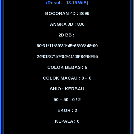
(Result : 13.15 WIB)
BOCORAN 4D : 3696
ANGKA 3D : 830
2D BB :
60*31*11*89*31*45*68*03*48*09
24*01*87*57*04*41*46*84*66*95
COLOK BEBAS : 6
COLOK MACAU : 8 – 0
SHIO : KERBAU
50 – 50 : 0 / 2
EKOR : 2
KEPALA : 6