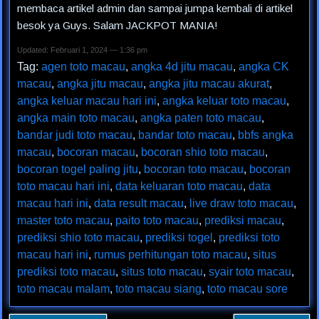
membaca artikel admin dan sampai jumpa kembali di artikel
besok ya Guys. Salam JACKPOT MANIA!
Updated: Februari 1, 2024 — 1:36 pm
Tag:
agen toto macau
,
angka 4d jitu macau
,
angka CK
macau
,
angka jitu macau
,
angka jitu macau akurat
,
angka keluar macau hari ini
,
angka keluar toto macau
,
angka main toto macau
,
angka paten toto macau
,
bandar judi toto macau
,
bandar toto macau
,
bbfs angka
macau
,
bocoran macau
,
bocoran shio toto macau
,
bocoran togel paling jitu
,
bocoran toto macau
,
bocoran
toto macau hari ini
,
data keluaran toto macau
,
data
macau hari ini
,
data result macau
,
live draw toto macau
,
master toto macau
,
paito toto macau
,
prediksi macau
,
prediksi shio toto macau
,
prediksi togel
,
prediksi toto
macau hari ini
,
rumus perhitungan toto macau
,
situs
prediksi toto macau
,
situs toto macau
,
syair toto macau
,
toto macau malam
,
toto macau siang
,
toto macau sore