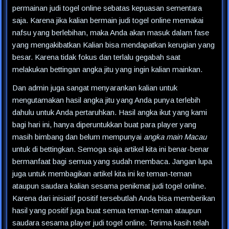
permainan judi togel online sebatas kepuasan sementara
saja. Karena jika kalian bermain judi togel online memakai
nafsu yang berlebihan, maka Anda akan masuk dalam fase
yang mengakibatkan Kalian bisa mendapatkan kerugian yang
besar. Karena tidak fokus dan terlalu gegabah saat
melakukan bettingan angka jitu yang ingin kalian mainkan.
Dan admin juga sangat menyarankan kalian untuk
mengutamakan hasil angka jitu yang Anda punya terlebih
dahulu untuk Anda pertaruhkan. Hasil angka ikut yang kami
bagi hari ini, hanya diperuntukkan buat para player yang
masih bimbang dan belum mempunyai
angka main Macau
untuk di bettingkan. Semoga saja artikel kita ini benar-benar
bermanfaat bagi semua yang sudah membaca. Jangan lupa
juga untuk membagikan artikel kita ini ke teman-teman
ataupun saudara kalian sesama penikmat judi togel online.
Karena dari inisiatif positif tersebutlah Anda bisa memberikan
hasil yang positif juga buat semua teman-teman ataupun
saudara sesama player judi togel online. Terima kasih telah