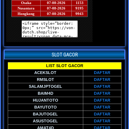
SLOT GACOR
LIST SLOT GACOR
ACEKSLOT
DAFTAR
RMSLOT
DAFTAR
SALAMJPTOGEL
DAFTAR
BAIM4D
DAFTAR
HUJANTOTO
DAFTAR
BAYUTOTO
DAFTAR
BAJUTOGEL
DAFTAR
ASUSTOGEL
DAFTAR
AMAT4D
DAFTAR