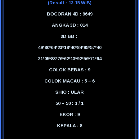
(Result : 13.15 WIB)
BOCORAN 4D : 9649
ANGKA 3D : 014
2D BB :
49*80*64*23*18*40*84*95*57*40
21*05*83*76*62*13*92*56*71*64
COLOK BEBAS : 9
COLOK MACAU : 5 – 6
SHIO : ULAR
50 – 50 : 1 / 1
EKOR : 9
KEPALA : 8