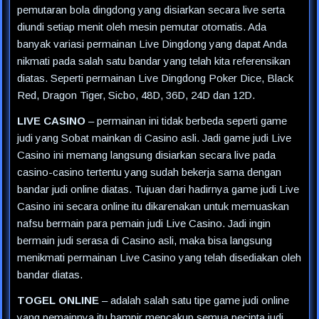
pemutaran bola dingdong yang disiarkan secara live serta
diundi setiap menit oleh mesin pemutar otomatis. Ada
banyak variasi permainan Live Dingdong yang dapat Anda
nikmati pada salah satu bandar yang telah kita referensikan
diatas. Seperti permainan Live Dingdong Poker Dice, Black
Red, Dragon Tiger, Sicbo, 48D, 36D, 24D dan 12D.
LIVE CASINO
– permainan ini tidak berbeda seperti game
judi yang Sobat mainkan di Casino asli. Jadi game judi Live
Casino ini memang langsung disiarkan secara live pada
casino-casino tertentu yang sudah bekerja sama dengan
bandar judi online diatas. Tujuan dari hadirnya game judi Live
Casino ini secara online itu dikarenakan untuk memuaskan
nafsu bermain para pemain judi Live Casino. Jadi ingin
bermain judi serasa di Casino asli, maka bisa langsung
menikmati permainan Live Casino yang telah disediakan oleh
bandar diatas.
TOGEL ONLINE
– adalah salah satu tipe game judi online
yang pemainnya itu hampir mencakup semua pecinta judi