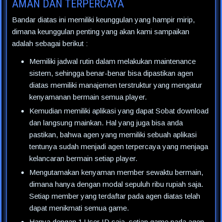
AMAN DAN TERPERCAYA
Bandar diatas ini memiliki keunggulan yang hampir mirip,
dimana keunggulan penting yang akan kami sampaikan
adalah sebagai berikut :
Memiliki jadwal rutin dalam melakukan maintenance
sistem, sehingga benar-benar bisa dipastikan agen
diatas memiliki manajemen terstruktur yang mengatur
kenyamanan bermain semua player.
Kemudian memiliki aplikasi yang dapat Sobat download
dan langsung mainkan. Hal yang juga bisa anda
pastikan, bahwa agen yang memiliki sebuah aplikasi
tentunya sudah menjadi agen terpercaya yang menjaga
kelancaran bermain setiap player.
Mengutamakan kenyaman member sewaktu bermain,
dimana hanya dengan modal sepuluh ribu rupiah saja.
Setiap member yang terdaftar pada agen diatas telah
dapat menikmati semua game.
Hanya dengan 1 User ID saja, setiap game pada agen