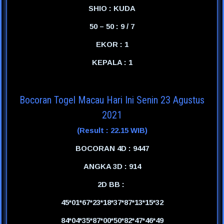
SHIO : KUDA
50 – 50 : 9 / 7
EKOR : 1
KEPALA : 1
Bocoran Togel Macau Hari Ini Senin 23 Agustus
2021
(Result : 22.15 WIB)
BOCORAN 4D : 9447
ANGKA 3D : 914
2D BB :
45*01*67*23*18*37*87*13*15*32
84*04*35*87*00*50*82*47*46*49