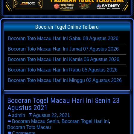
Bocoran Togel Online Terbaru
Bocoran Toto Macau Hari Ini Sabtu 08 Agustus 2026
Bocoran Toto Macau Hari Ini Jumat 07 Agustus 2026
Bocoran Toto Macau Hari Ini Kamis 06 Agustus 2026
Bocoran Toto Macau Hari Ini Rabu 05 Agustus 2026
Bocoran Toto Macau Hari Ini Minggu 02 Agustus 2026
Bocoran Togel Macau Hari Ini Senin 23
Agustus 2021
admin
Agustus 22, 2021
Bocoran Macau Senin
,
Bocoran Togel Hari ini
,
Bocoran Toto Macau
Comments