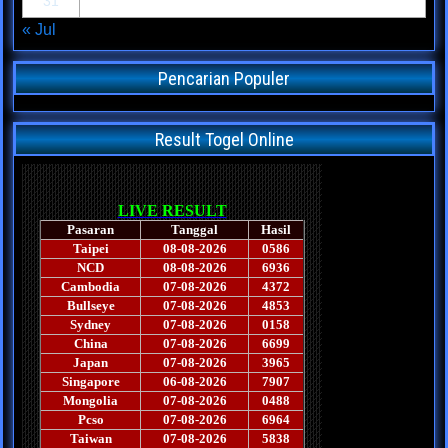
31
« Jul
Pencarian Populer
Result Togel Online