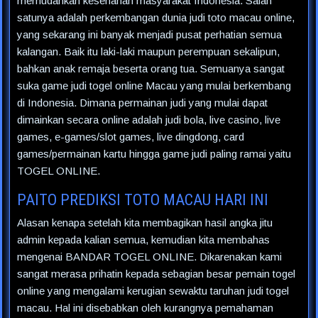
memudahkan keseharian masyarakat Indonesia. Salah
satunya adalah perkembangan dunia judi toto macau online,
yang sekarang ini banyak menjadi pusat perhatian semua
kalangan. Baik itu laki-laki maupun perempuan sekalipun,
bahkan anak remaja beserta orang tua. Semuanya sangat
suka game judi togel online Macau yang mulai berkembang
di Indonesia. Dimana permainan judi yang mulai dapat
dimainkan secara online adalah judi bola, live casino, live
games, e-games/slot games, live dingdong, card
games/permainan kartu hingga game judi paling ramai yaitu
TOGEL ONLINE.
PAITO PREDIKSI TOTO MACAU HARI INI
Alasan kenapa setelah kita membagikan hasil angka jitu
admin kepada kalian semua, kemudian kita membahas
mengenai BANDAR TOGEL ONLINE. Dikarenakan kami
sangat merasa prihatin kepada sebagian besar pemain togel
online yang mengalami kerugian sewaktu taruhan judi togel
macau. Hal ini disebabkan oleh kurangnya pemahaman