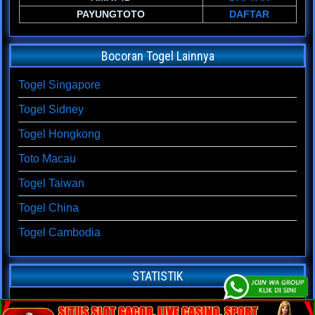
PAYUNGTOTO
DAFTAR
Bocoran Togel Lainnya
Togel Singapore
Togel Sidney
Togel Hongkong
Toto Macau
Togel Taiwan
Togel China
Togel Cambodia
STATISTIK