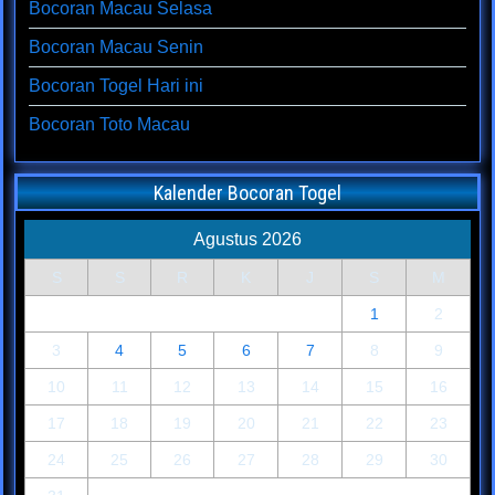
Bocoran Macau Selasa
Bocoran Macau Senin
Bocoran Togel Hari ini
Bocoran Toto Macau
Kalender Bocoran Togel
Agustus 2026
S
S
R
K
J
S
M
1
2
3
4
5
6
7
8
9
10
11
12
13
14
15
16
17
18
19
20
21
22
23
24
25
26
27
28
29
30