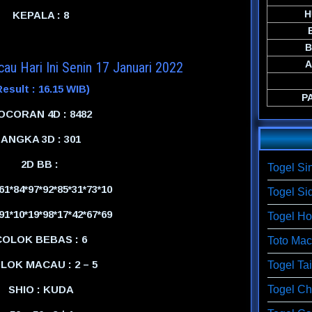
H
KEPALA : 8
B
A
au Hari Ini Senin 17 Januari 2022
Result : 16.15 WIB)
P
OCORAN 4D : 8482
ANGKA 3D : 301
2D BB :
Togel Si
61*84*97*92*85*31*73*10
Togel Si
91*10*19*98*17*42*67*69
Togel H
COLOK BEBAS : 6
Toto Ma
LOK MACAU : 2 – 5
Togel Ta
SHIO : KUDA
Togel Ch