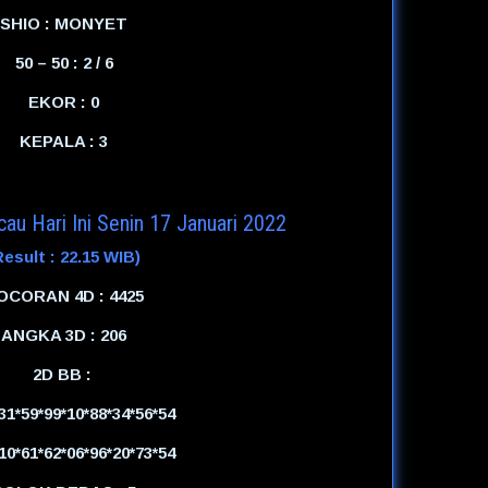
SHIO : MONYET
50 – 50 : 2 / 6
EKOR : 0
KEPALA : 3
au Hari Ini Senin 17 Januari 2022
Result : 22.15 WIB)
OCORAN 4D : 4425
ANGKA 3D : 206
2D BB :
31*59*99*10*88*34*56*54
10*61*62*06*96*20*73*54