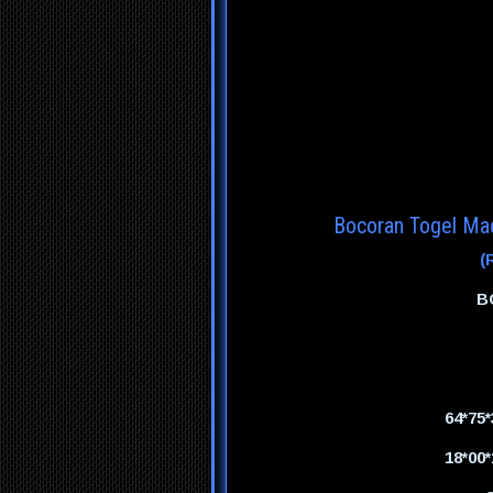
Bocoran Togel Mac
(
B
64*75*
18*00*