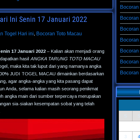
Bocoran
ri Ini Senin 17 Januari 2022
Bocoran
Bocoran
n Togel Hari ini
,
Bocoran Toto Macau
Bocoran
Bocoran
enin 17 Januari 2022
– Kalian akan menjadi orang
ndapatkan hasil
ANGKA TARUNG TOTO MACAU
Bocoran 
 togel, maka kita tak luput dari yang namanya angka
Bocoran
g 100% JUDI TOGEL MACAU dimainkan berdasarkan
ng, agar angka-angka yang kita pasang dapat
papun Anda, selama kalian masih seorang penikmat
 angka main dari sumber terpercaya merupakan
 jangan sia-siakan kesempatan sobat yang telah
.
S
3