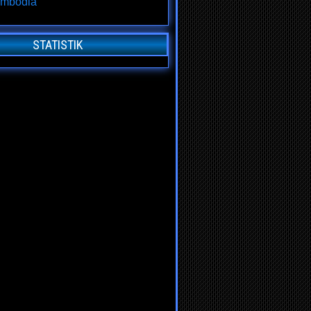
ambodia
STATISTIK