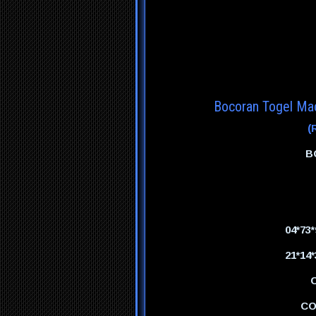
Bocoran Togel Mac
(
B
04*73*
21*14*
CO