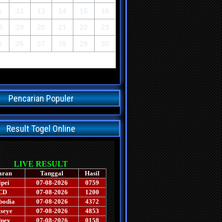
1
12
13
14
15
16
8
19
20
21
22
23
5
26
27
28
29
30
Pencarian Populer
Result Togel Online