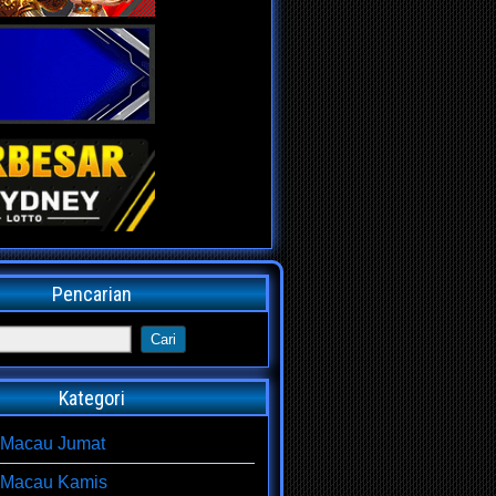
Pencarian
Kategori
 Macau Jumat
 Macau Kamis