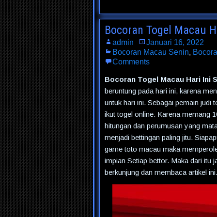
Bocoran Togel Macau Ha
admin
Januari 16, 2022
Bocoran Macau Senin
,
Bocora
Comments
Bocoran Togel Macau Hari Ini S
beruntung pada hari ini, karena me
untuk hari ini. Sebagai pemain judi
ikut togel online. Karena meman
hitungan dan perumusan yang mata
menjadi bettingan paling jitu. Sia
game toto macau maka memperoleh
impian Setiap bettor. Maka dari itu
berkunjung dan membaca artikel ini