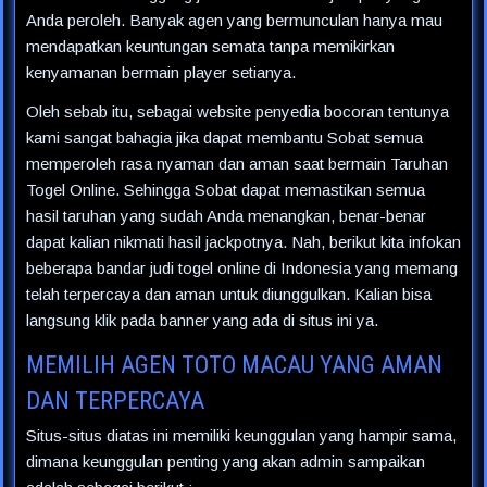
Anda peroleh. Banyak agen yang bermunculan hanya mau
mendapatkan keuntungan semata tanpa memikirkan
kenyamanan bermain player setianya.
Oleh sebab itu, sebagai website penyedia bocoran tentunya
kami sangat bahagia jika dapat membantu Sobat semua
memperoleh rasa nyaman dan aman saat bermain Taruhan
Togel Online. Sehingga Sobat dapat memastikan semua
hasil taruhan yang sudah Anda menangkan, benar-benar
dapat kalian nikmati hasil jackpotnya. Nah, berikut kita infokan
beberapa bandar judi togel online di Indonesia yang memang
telah terpercaya dan aman untuk diunggulkan. Kalian bisa
langsung klik pada banner yang ada di situs ini ya.
MEMILIH AGEN TOTO MACAU YANG AMAN
DAN TERPERCAYA
Situs-situs diatas ini memiliki keunggulan yang hampir sama,
dimana keunggulan penting yang akan admin sampaikan