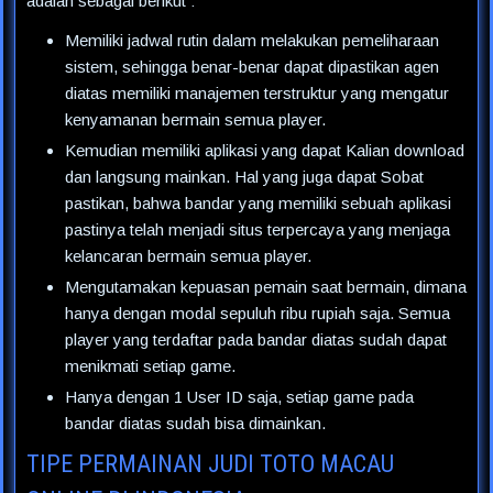
adalah sebagai berikut :
Memiliki jadwal rutin dalam melakukan pemeliharaan
sistem, sehingga benar-benar dapat dipastikan agen
diatas memiliki manajemen terstruktur yang mengatur
kenyamanan bermain semua player.
Kemudian memiliki aplikasi yang dapat Kalian download
dan langsung mainkan. Hal yang juga dapat Sobat
pastikan, bahwa bandar yang memiliki sebuah aplikasi
pastinya telah menjadi situs terpercaya yang menjaga
kelancaran bermain semua player.
Mengutamakan kepuasan pemain saat bermain, dimana
hanya dengan modal sepuluh ribu rupiah saja. Semua
player yang terdaftar pada bandar diatas sudah dapat
menikmati setiap game.
Hanya dengan 1 User ID saja, setiap game pada
bandar diatas sudah bisa dimainkan.
TIPE PERMAINAN JUDI TOTO MACAU