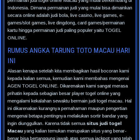
permainan judi togel online Macau yang mulai berkembang di
Indonesia. Dimana permainan judi yang mulai bisa dimainkan
secara online adalah judi bola, live casino, live games, e-
games/slot games, live dingdong, card games/permainan
kartu hingga permainan judi paling populer yaitu TOGEL
ONLINE.
RUMUS ANGKA TARUNG TOTO MACAU HARI
INI
Alasan kenapa setelah kita membagikan hasil bocoran kami
kepada kalian semua, kemudian kami membahas mengenai
AGEN TOGEL ONLINE. Dikarenakan kami sangat merasa
prihatin kepada sebagian besar player togel online yang
mengalami kekalahan sewaktu bermain judi togel macau. Hal
ini dikarenakan kurangnya pemahaman maupun pengertian
mengenai betapa pentingnya melakukan sortir bandar yang
ingin diunggulkan. Karena tidak semua
situs judi togel
Macau
yang kalian temukan merupakan situs yang benar-
benar bisa bertanggung jawab atas semua jackpot yang telah