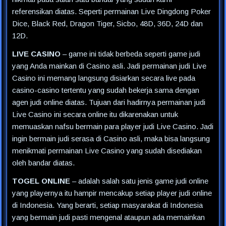
referensikan diatas. Seperti permainan Live Dingdong Poker
Dice, Black Red, Dragon Tiger, Sicbo, 48D, 36D, 24D dan
12D.
LIVE CASINO
– game ini tidak berbeda seperti game judi
yang Anda mainkan di Casino asli. Jadi permainan judi Live
Casino ini memang langsung disiarkan secara live pada
casino-casino tertentu yang sudah bekerja sama dengan
agen judi online diatas. Tujuan dari hadirnya permainan judi
Live Casino ini secara online itu dikarenakan untuk
memuaskan nafsu bermain para player judi Live Casino. Jadi
ingin bermain judi serasa di Casino asli, maka bisa langsung
menikmati permainan Live Casino yang sudah disediakan
oleh bandar diatas.
TOGEL ONLINE
– adalah salah satu jenis game judi online
yang playernya itu hampir mencakup setiap player judi online
di Indonesia. Yang berarti, setiap masyarakat di Indonesia
yang bermain judi pasti mengenal ataupun ada memainkan