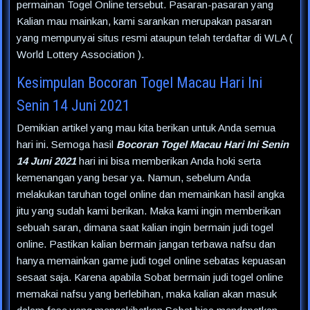
permainan Togel Online tersebut. Pasaran-pasaran yang
Kalian mau mainkan, kami sarankan merupakan pasaran
yang mempunyai situs resmi ataupun telah terdaftar di WLA (
World Lottery Association ).
Kesimpulan Bocoran Togel Macau Hari Ini
Senin 14 Juni 2021
Demikian artikel yang mau kita berikan untuk Anda semua
hari ini. Semoga hasil
Bocoran Togel Macau Hari Ini Senin
14 Juni 2021
hari ini bisa memberikan Anda hoki serta
kemenangan yang besar ya. Namun, sebelum Anda
melakukan taruhan togel online dan memainkan hasil angka
jitu yang sudah kami berikan. Maka kami ingin memberikan
sebuah saran, dimana saat kalian ingin bermain judi togel
online. Pastikan kalian bermain jangan terbawa nafsu dan
hanya memainkan game judi togel online sebatas kepuasan
sesaat saja. Karena apabila Sobat bermain judi togel online
memakai nafsu yang berlebihan, maka kalian akan masuk