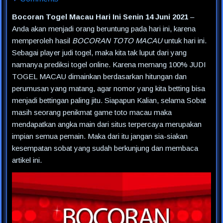
Bocoran Togel Macau Hari Ini Senin 14 Juni 2021
–
Anda akan menjadi orang beruntung pada hari ini, karena
memperoleh hasil
BOCORAN TOTO MACAU
untuk hari ini.
Sebagai player judi togel, maka kita tak luput dari yang
namanya prediksi togel online. Karena memang 100% JUDI
TOGEL MACAU dimainkan berdasarkan hitungan dan
perumusan yang matang, agar nomor yang kita betting bisa
menjadi bettingan paling jitu. Siapapun Kalian, selama Sobat
masih seorang penikmat game toto macau maka
mendapatkan angka main dari situs terpercaya merupakan
impian semua pemain. Maka dari itu jangan sia-siakan
kesempatan sobat yang sudah berkunjung dan membaca
artikel ini.