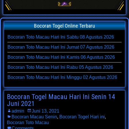
Bocoran Togel Online Terbaru
Bocoran Toto Macau Hari Ini Sabtu 08 Agustus 2026
Bocoran Toto Macau Hari Ini Jumat 07 Agustus 2026
Bocoran Toto Macau Hari Ini Kamis 06 Agustus 2026
Bocoran Toto Macau Hari Ini Rabu 05 Agustus 2026
Bocoran Toto Macau Hari Ini Minggu 02 Agustus 2026
Bocoran Togel Macau Hari Ini Senin 14
Juni 2021
admin
Juni 13, 2021
Bocoran Macau Senin
,
Bocoran Togel Hari ini
,
Bocoran Toto Macau
Comments