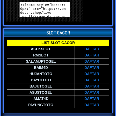
SLOT GACOR
LIST SLOT GACOR
ACEKSLOT
DAFTAR
RMSLOT
DAFTAR
SALAMJPTOGEL
DAFTAR
BAIM4D
DAFTAR
HUJANTOTO
DAFTAR
BAYUTOTO
DAFTAR
BAJUTOGEL
DAFTAR
ASUSTOGEL
DAFTAR
AMAT4D
DAFTAR
PAYUNGTOTO
DAFTAR