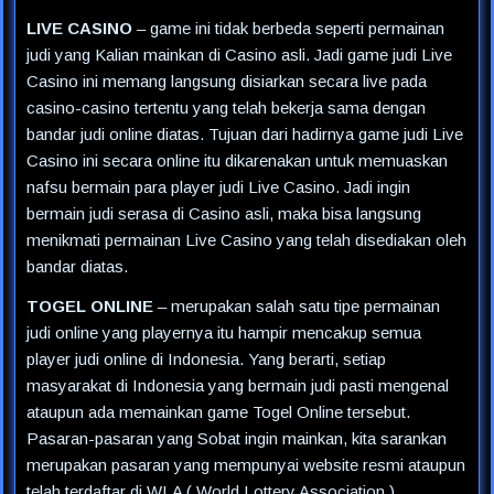
LIVE CASINO
– game ini tidak berbeda seperti permainan
judi yang Kalian mainkan di Casino asli. Jadi game judi Live
Casino ini memang langsung disiarkan secara live pada
casino-casino tertentu yang telah bekerja sama dengan
bandar judi online diatas. Tujuan dari hadirnya game judi Live
Casino ini secara online itu dikarenakan untuk memuaskan
nafsu bermain para player judi Live Casino. Jadi ingin
bermain judi serasa di Casino asli, maka bisa langsung
menikmati permainan Live Casino yang telah disediakan oleh
bandar diatas.
TOGEL ONLINE
– merupakan salah satu tipe permainan
judi online yang playernya itu hampir mencakup semua
player judi online di Indonesia. Yang berarti, setiap
masyarakat di Indonesia yang bermain judi pasti mengenal
ataupun ada memainkan game Togel Online tersebut.
Pasaran-pasaran yang Sobat ingin mainkan, kita sarankan
merupakan pasaran yang mempunyai website resmi ataupun
telah terdaftar di WLA ( World Lottery Association ).