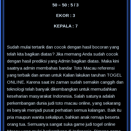
50 – 50 : 5 / 3
EKOR : 3
KEPALA : 7
Sudah mulai tertarik dan cocok dengan hasil bocoran yang
telah kita bagikan diatas? Jika memang Anda sudah cocok
dengan hasil prediksi yang Admin bagikan diatas. Maka kini
saatnya admin membahas bandar Toto Macau referensi
yang terbaik dan aman untuk Kalian lakukan taruhan TOGEL
ONLINE. Karena saat ini zaman sudah semakin canggih dan
teknologi telah banyak dikembangkan untuk memudahkan
keseharian masyarakat Indonesia. Salah satunya adalah
perkembangan dunia judi toto macau online, yang sekarang
ini banyak menjadi pusat perhatian semua kalangan. Baik itu
pria maupun wanita sekalipun, bahkan anak remaja beserta
orang tua. Semuanya sangat suka game judi togel online