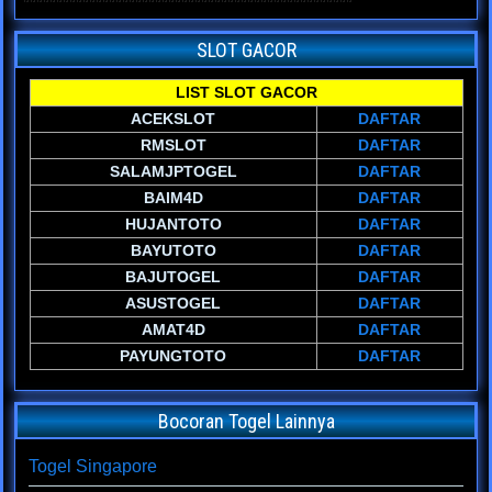
SLOT GACOR
LIST SLOT GACOR
ACEKSLOT
DAFTAR
RMSLOT
DAFTAR
SALAMJPTOGEL
DAFTAR
BAIM4D
DAFTAR
HUJANTOTO
DAFTAR
BAYUTOTO
DAFTAR
BAJUTOGEL
DAFTAR
ASUSTOGEL
DAFTAR
AMAT4D
DAFTAR
PAYUNGTOTO
DAFTAR
Bocoran Togel Lainnya
Togel Singapore