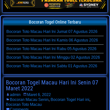
Bocoran Togel Online Terbaru
Bocoran Toto Macau Hari Ini Jumat 07 Agustus 2026
Bocoran Toto Macau Hari Ini Kamis 06 Agustus 2026
Bocoran Toto Macau Hari Ini Rabu 05 Agustus 2026
Bocoran Toto Macau Hari Ini Minggu 02 Agustus 2026
Bocoran Toto Macau Hari Ini Sabtu 01 Agustus 2026
Bocoran Togel Macau Hari Ini Senin 07
Maret 2022
admin
Maret 6, 2022
Bocoran Macau Senin
,
Bocoran Togel Hari ini
,
Bocoran Toto Macau
Comments