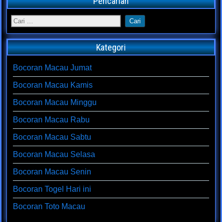
Pencarian
Kategori
Bocoran Macau Jumat
Bocoran Macau Kamis
Bocoran Macau Minggu
Bocoran Macau Rabu
Bocoran Macau Sabtu
Bocoran Macau Selasa
Bocoran Macau Senin
Bocoran Togel Hari ini
Bocoran Toto Macau