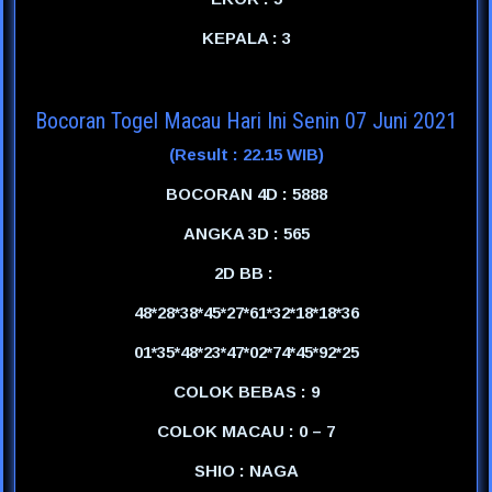
KEPALA : 3
Bocoran Togel Macau Hari Ini Senin 07 Juni 2021
(Result : 22.15 WIB)
BOCORAN 4D : 5888
ANGKA 3D : 565
2D BB :
48*28*38*45*27*61*32*18*18*36
01*35*48*23*47*02*74*45*92*25
COLOK BEBAS : 9
COLOK MACAU : 0 – 7
SHIO : NAGA