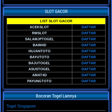
SLOT GACOR
LIST SLOT GACOR
ACEKSLOT
DAFTAR
RMSLOT
DAFTAR
SALAMJPTOGEL
DAFTAR
BAIM4D
DAFTAR
HUJANTOTO
DAFTAR
BAYUTOTO
DAFTAR
BAJUTOGEL
DAFTAR
ASUSTOGEL
DAFTAR
AMAT4D
DAFTAR
PAYUNGTOTO
DAFTAR
Bocoran Togel Lainnya
Togel Singapore