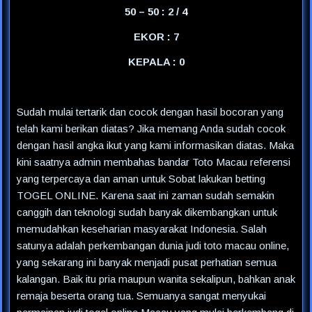
50 – 50 : 2 / 4
EKOR : 7
KEPALA : 0
Sudah mulai tertarik dan cocok dengan hasil bocoran yang
telah kami berikan diatas? Jika memang Anda sudah cocok
dengan hasil angka ikut yang kami informasikan diatas. Maka
kini saatnya admin membahas bandar Toto Macau referensi
yang terpercaya dan aman untuk Sobat lakukan betting
TOGEL ONLINE. Karena saat ini zaman sudah semakin
canggih dan teknologi sudah banyak dikembangkan untuk
memudahkan keseharian masyarakat Indonesia. Salah
satunya adalah perkembangan dunia judi toto macau online,
yang sekarang ini banyak menjadi pusat perhatian semua
kalangan. Baik itu pria maupun wanita sekalipun, bahkan anak
remaja beserta orang tua. Semuanya sangat menyukai