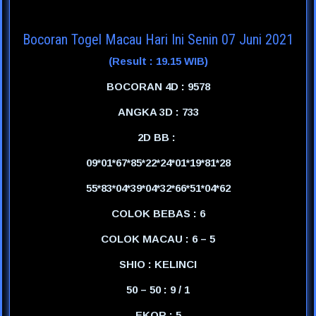
Bocoran Togel Macau Hari Ini Senin 07 Juni 2021
(Result : 19.15 WIB)
BOCORAN 4D : 9578
ANGKA 3D : 733
2D BB :
09*01*67*85*22*24*01*19*81*28
55*83*04*39*04*32*66*51*04*62
COLOK BEBAS : 6
COLOK MACAU : 6 – 5
SHIO : KELINCI
50 – 50 : 9 / 1
EKOR : 5