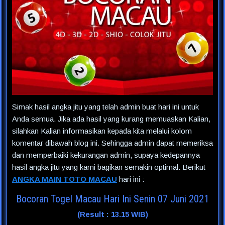
Simak hasil angka jitu yang telah admin buat hari ini untuk
Anda semua. Jika ada hasil yang kurang memuaskan Kalian,
silahkan Kalian informasikan kepada kita melalui kolom
komentar dibawah blog ini. Sehingga admin dapat memeriksa
dan memperbaiki kekurangan admin, supaya kedepannya
hasil angka jitu yang kami bagikan semakin optimal. Berikut
ANGKA MAIN TOTO MACAU
hari ini :
Bocoran Togel Macau Hari Ini Senin 07 Juni 2021
(Result : 13.15 WIB)