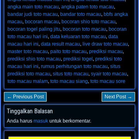
angka main toto macau
,
angka paten toto macau
,
bandar judi toto macau
,
bandar toto macau
,
bbfs angka
macau
,
bocoran macau
,
bocoran shio toto macau
,
bocoran togel paling jitu
,
bocoran toto macau
,
bocoran
toto macau hari ini
,
data keluaran toto macau
,
data
macau hari ini
,
data result macau
,
live draw toto macau
,
master toto macau
,
paito toto macau
,
prediksi macau
,
prediksi shio toto macau
,
prediksi togel
,
prediksi toto
macau hari ini
,
rumus perhitungan toto macau
,
situs
prediksi toto macau
,
situs toto macau
,
syair toto macau
,
toto macau malam
,
toto macau siang
,
toto macau sore
← Previous Post
Next Post →
Tinggalkan Balasan
Anda harus
masuk
untuk berkomentar.