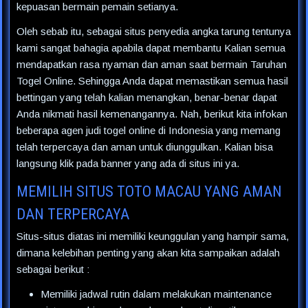
kepuasan bermain pemain setianya.
Oleh sebab itu, sebagai situs penyedia angka tarung tentunya
kami sangat bahagia apabila dapat membantu Kalian semua
mendapatkan rasa nyaman dan aman saat bermain Taruhan
Togel Online. Sehingga Anda dapat memastikan semua hasil
bettingan yang telah kalian menangkan, benar-benar dapat
Anda nikmati hasil kemenangannya. Nah, berikut kita infokan
beberapa agen judi togel online di Indonesia yang memang
telah terpercaya dan aman untuk diunggulkan. Kalian bisa
langsung klik pada banner yang ada di situs ini ya.
MEMILIH SITUS TOTO MACAU YANG AMAN
DAN TERPERCAYA
Situs-situs diatas ini memiliki keunggulan yang hampir sama,
dimana kelebihan penting yang akan kita sampaikan adalah
sebagai berikut :
Memiliki jadwal rutin dalam melakukan maintenance