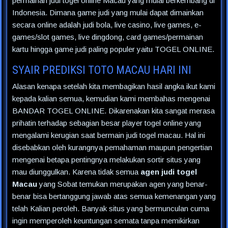
permainan judi togel online Macau yang mulai berkembang di
Indonesia. Dimana game judi yang mulai dapat dimainkan
secara online adalah judi bola, live casino, live games, e-
games/slot games, live dingdong, card games/permainan
kartu hingga game judi paling populer yaitu TOGEL ONLINE.
SYAIR PREDIKSI TOTO MACAU HARI INI
Alasan kenapa setelah kita membagikan hasil angka ikut kami
kepada kalian semua, kemudian kami membahas mengenai
BANDAR TOGEL ONLINE. Dikarenakan kita sangat merasa
prihatin terhadap sebagian besar player togel online yang
mengalami kerugian saat bermain judi togel macau. Hal ini
disebabkan oleh kurangnya pemahaman maupun pengertian
mengenai betapa pentingnya melakukan sortir situs yang
mau diunggulkan. Karena tidak semua
agen judi togel
Macau
yang Sobat temukan merupakan agen yang benar-
benar bisa bertanggung jawab atas semua kemenangan yang
telah Kalian peroleh. Banyak situs yang bermunculan cuma
ingin memperoleh keuntungan semata tanpa memikirkan