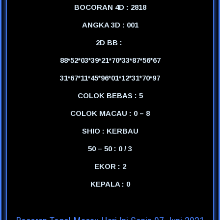
BOCORAN 4D : 2818
ANGKA 3D : 001
2D BB :
88*52*03*39*21*70*33*87*56*67
31*67*11*45*96*01*12*31*70*97
COLOK BEBAS : 5
COLOK MACAU : 0 – 8
SHIO : KERBAU
50 – 50 : 0 / 3
EKOR : 2
KEPALA : 0