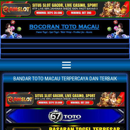
Bocoran Toto Macau AKURAT
Bocoran angka jitu toto macau paling akurat | prediksi situs agen bandar
toto macau terpercaya | nomor main macau | data keluaran macau hari ini
BANDAR TOTO MACAU TERPERCAYA DAN TERBAIK