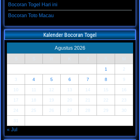
Bocoran Togel Hari ini
Bocoran Toto Macau
Kalender Bocoran Togel
Agustus 2026
S
S
R
K
J
S
M
1
2
3
4
5
6
7
8
9
10
11
12
13
14
15
16
17
18
19
20
21
22
23
24
25
26
27
28
29
30
31
« Jul