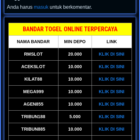
Anda harus
masuk
untuk berkomentar.
BANDAR TOGEL ONLINE TERPERCAYA
NAMA BANDAR
MIN DEPO
LINK
RMSLOT
20.000
KLIK DI SINI
ACEKSLOT
10.000
KLIK DI SINI
KILAT88
10.000
KLIK DI SINI
MEGA999
10.000
KLIK DI SINI
AGEN855
10.000
KLIK DI SINI
TRIBUN188
5.000
KLIK DI SINI
TRIBUN885
10.000
KLIK DI SINI