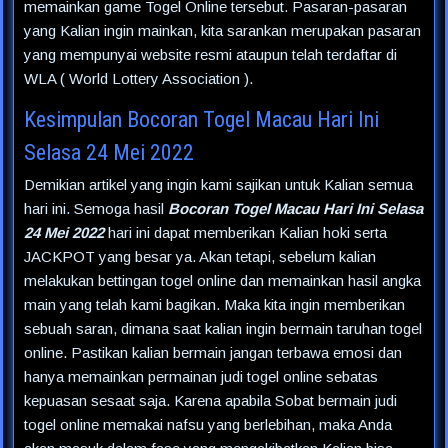
memainkan game Togel Online tersebut. Pasaran-pasaran
yang Kalian ingin mainkan, kita sarankan merupakan pasaran
yang mempunyai website resmi ataupun telah terdaftar di
WLA ( World Lottery Association ).
Kesimpulan Bocoran Togel Macau Hari Ini
Selasa 24 Mei 2022
Demikian artikel yang ingin kami sajikan untuk Kalian semua
hari ini. Semoga hasil
Bocoran Togel Macau Hari Ini Selasa
24 Mei 2022
hari ini dapat memberikan Kalian hoki serta
JACKPOT yang besar ya. Akan tetapi, sebelum kalian
melakukan bettingan togel online dan memainkan hasil angka
main yang telah kami bagikan. Maka kita ingin memberikan
sebuah saran, dimana saat kalian ingin bermain taruhan togel
online. Pastikan kalian bermain jangan terbawa emosi dan
hanya memainkan permainan judi togel online sebatas
kepuasan sesaat saja. Karena apabila Sobat bermain judi
togel online memakai nafsu yang berlebihan, maka Anda