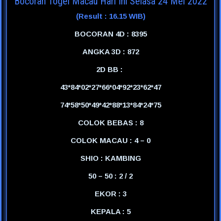
Bocoran Togel Macau Hari Ini Selasa 24 Mei 2022
(Result : 16.15 WIB)
BOCORAN 4D : 8395
ANGKA 3D : 872
2D BB :
43*84*02*27*66*04*92*23*62*47
74*58*50*49*42*88*13*84*24*75
COLOK BEBAS : 8
COLOK MACAU : 4 – 0
SHIO : KAMBING
50 – 50 : 2 / 2
EKOR : 3
KEPALA : 5