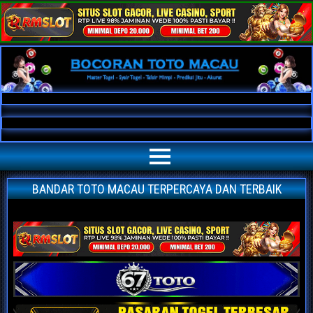
Bocoran Toto Macau AKURAT
Bocoran angka jitu toto macau paling akurat | prediksi situs agen bandar
toto macau terpercaya | nomor main macau | data keluaran macau hari ini
BANDAR TOTO MACAU TERPERCAYA DAN TERBAIK