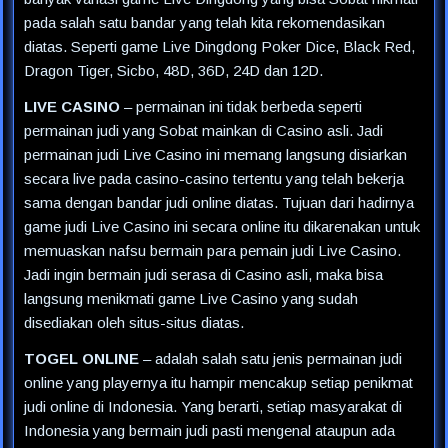
pada salah satu bandar yang telah kita rekomendasikan
diatas. Seperti game Live Dingdong Poker Dice, Black Red,
Dragon Tiger, Sicbo, 48D, 36D, 24D dan 12D.
LIVE CASINO
– permainan ini tidak berbeda seperti
permainan judi yang Sobat mainkan di Casino asli. Jadi
permainan judi Live Casino ini memang langsung disiarkan
secara live pada casino-casino tertentu yang telah bekerja
sama dengan bandar judi online diatas. Tujuan dari hadirnya
game judi Live Casino ini secara online itu dikarenakan untuk
memuaskan nafsu bermain para pemain judi Live Casino.
Jadi ingin bermain judi serasa di Casino asli, maka bisa
langsung menikmati game Live Casino yang sudah
disediakan oleh situs-situs diatas.
TOGEL ONLINE
– adalah salah satu jenis permainan judi
online yang playernya itu hampir mencakup setiap penikmat
judi online di Indonesia. Yang berarti, setiap masyarakat di
Indonesia yang bermain judi pasti mengenal ataupun ada