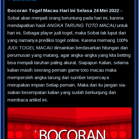
Bocoran Togel Macau Hari Ini Selasa 24 Mei 2022
–
Sobat akan menjadi orang beruntung pada hari ini, karena
mendapatkan hasil
ANGKA TARUNG TOTO MACAU
untuk
hari ini. Sebagai player judi togel, maka Sobat tak luput dari
yang namanya prediksi togel online. Karena memang 100%
JUDI TOGEL MACAU dimainkan berdasarkan hitungan dan
perumusan yang matang, agar angka-angka yang kita betting
bisa menjadi taruhan paling akurat. Siapapun Kalian, selama
kalian masih seorang pemain game toto macau maka
memperoleh angka tarung dari sumber terpercaya
merupakan impian Setiap pemain. Maka dari itu jangan sia-
siakan kesempatan kalian yang sudah berkunjung dan
membaca artikel ini.