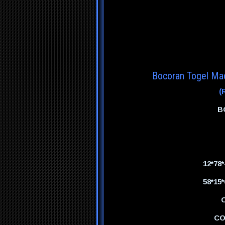
Bocoran Togel Mac
(
B
12*78*
58*15*
CO