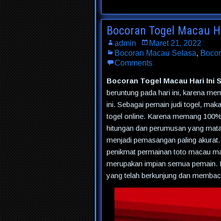
Bocoran Togel Macau Ha
admin
Maret 21, 2022
Bocoran Macau Selasa
,
Bocor
Comments
Bocoran Togel Macau Hari Ini S
beruntung pada hari ini, karena me
ini. Sebagai pemain judi togel, ma
togel online. Karena memang 10
hitungan dan perumusan yang mata
menjadi pemasangan paling akurat
penikmat permainan toto macau ma
merupakan impian semua pemain. Ma
yang telah berkunjung dan membaca a