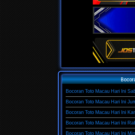
Bocora
Bocoran Toto Macau Hari Ini Sa
Bocoran Toto Macau Hari Ini Ju
Bocoran Toto Macau Hari Ini Ka
Bocoran Toto Macau Hari Ini Ra
Bocoran Toto Macau Hari Ini Mi