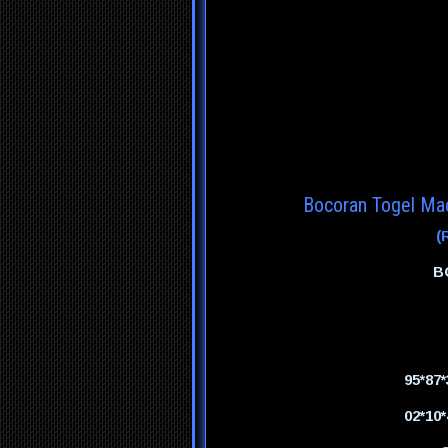
Bocoran Togel Mac
(
B
95*87*
02*10*