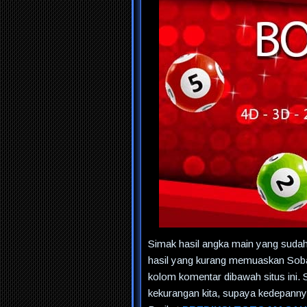
Simak hasil angka main yang sudah 
hasil yang kurang memuaskan Sobat
kolom komentar dibawah situs ini.
kekurangan kita, supaya kedepannya