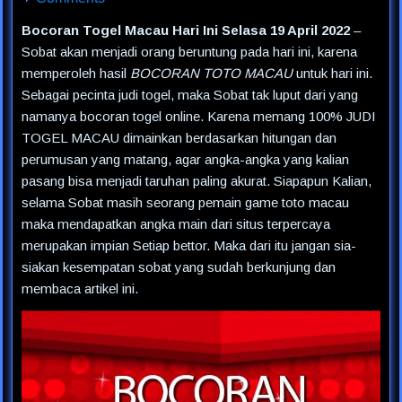
Bocoran Togel Macau Hari Ini Selasa 19 April 2022
–
Sobat akan menjadi orang beruntung pada hari ini, karena
memperoleh hasil
BOCORAN TOTO MACAU
untuk hari ini.
Sebagai pecinta judi togel, maka Sobat tak luput dari yang
namanya bocoran togel online. Karena memang 100% JUDI
TOGEL MACAU dimainkan berdasarkan hitungan dan
perumusan yang matang, agar angka-angka yang kalian
pasang bisa menjadi taruhan paling akurat. Siapapun Kalian,
selama Sobat masih seorang pemain game toto macau
maka mendapatkan angka main dari situs terpercaya
merupakan impian Setiap bettor. Maka dari itu jangan sia-
siakan kesempatan sobat yang sudah berkunjung dan
membaca artikel ini.