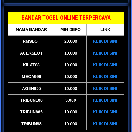
BANDAR TOGEL ONLINE TERPERCAYA
NAMA BANDAR
MIN DEPO
LINK
RMSLOT
20.000
KLIK DI SINI
ACEKSLOT
10.000
KLIK DI SINI
KILAT88
10.000
KLIK DI SINI
MEGA999
10.000
KLIK DI SINI
AGEN855
10.000
KLIK DI SINI
TRIBUN188
5.000
KLIK DI SINI
TRIBUN885
10.000
KLIK DI SINI
TRIBUN88
10.000
KLIK DI SINI