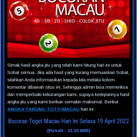
Simak hasil angka jitu yang telah kami hitung hari ini untuk
Sobat semua. Jika ada hasil yang kurang memuaskan Sobat,
silahkan Anda informasikan kepada kita melalui kolom
komentar dibawah situs ini. Sehingga admin bisa memeriksa
dan memperbaiki kekurangan kami, supaya kedepannya hasil
angka jitu yang kami berikan semakin maksimal. Berikut
ANGKA TARUNG TOTO MACAU
hari ini :
Bocoran Togel Macau Hari Ini Selasa 19 April 2022
(Result : 13.15 WIB)