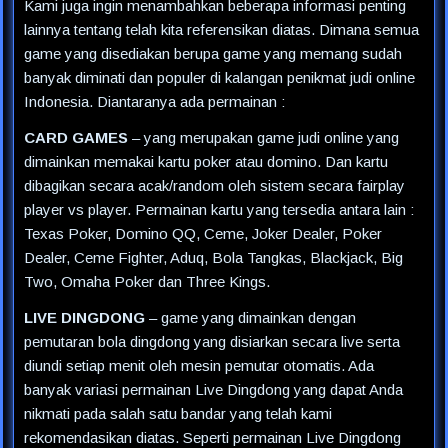
Kami juga ingin menambahkan beberapa informasi penting
lainnya tentang telah kita referensikan diatas. Dimana semua
game yang disediakan berupa game yang memang sudah
banyak diminati dan populer di kalangan penikmat judi online
Indonesia. Diantaranya ada permainan :
CARD GAMES
– yang merupakan game judi online yang
dimainkan memakai kartu poker atau domino. Dan kartu
dibagikan secara acak/random oleh sistem secara fairplay
player vs player. Permainan kartu yang tersedia antara lain :
Texas Poker, Domino QQ, Ceme, Joker Dealer, Poker
Dealer, Ceme Fighter, Aduq, Bola Tangkas, Blackjack, Big
Two, Omaha Poker dan Three Kings.
LIVE DINGDONG
– game yang dimainkan dengan
pemutaran bola dingdong yang disiarkan secara live serta
diundi setiap menit oleh mesin pemutar otomatis. Ada
banyak variasi permainan Live Dingdong yang dapat Anda
nikmati pada salah satu bandar yang telah kami
rekomendasikan diatas. Seperti permainan Live Dingdong