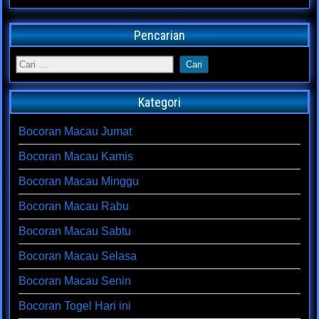
Pencarian
Kategori
Bocoran Macau Jumat
Bocoran Macau Kamis
Bocoran Macau Minggu
Bocoran Macau Rabu
Bocoran Macau Sabtu
Bocoran Macau Selasa
Bocoran Macau Senin
Bocoran Togel Hari ini