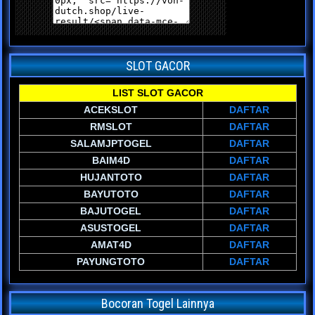
SLOT GACOR
LIST SLOT GACOR
ACEKSLOT
DAFTAR
RMSLOT
DAFTAR
SALAMJPTOGEL
DAFTAR
BAIM4D
DAFTAR
HUJANTOTO
DAFTAR
BAYUTOTO
DAFTAR
BAJUTOGEL
DAFTAR
ASUSTOGEL
DAFTAR
AMAT4D
DAFTAR
PAYUNGTOTO
DAFTAR
Bocoran Togel Lainnya