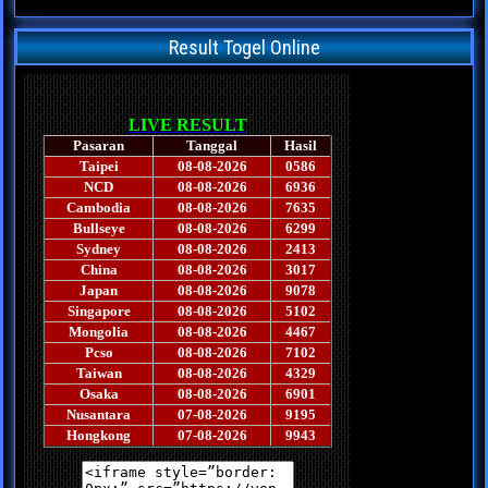
Result Togel Online