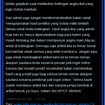
terlalu gegabah saat melakukan bettingan angka ikut yang
ingin Sobat mainkan.
Dan admin juga sangat merekomendasikan kalian untuk
mengutamakan hasil prediksi yang Sobat miliki terlebih
dahulu untuk Anda bettingkan. Hasil angka ikut yang admin
buat hari ini, hanya diperuntukkan bagi para bettor yang
masih bimbang dan belum mempunyai
angka main Macau
untuk di bettingkan. Semoga saja artikel kita ini benar-benar
bermanfaat untuk semua yang telah membaca. Jangan lupa
juga untuk membagikan artikel kami ini ke teman-teman
ataupun saudara Anda sesama pemain judi togel online.
Karena dari inisiatif positif tersebutlah kalian memberikan
hasil yang positif juga bagi semua teman-teman ataupun
saudara sesama penikmat judi togel online. Terima kasih
sudah membaca artikel kita dan sampai jumpa kembali di
artikel besok ya Guys. Salam JACKPOT MANIA!
Updated: April 18, 2022 — 8:25 am
Tag:
agen toto macau
,
angka 4d jitu macau
,
angka CK