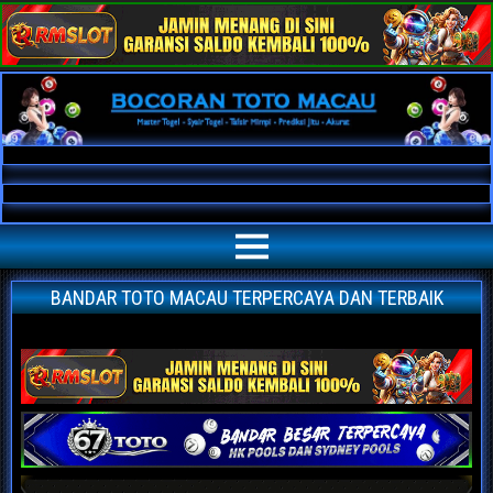
Bocoran Toto Macau AKURAT
Bocoran angka jitu toto macau paling akurat | prediksi situs agen bandar
toto macau terpercaya | nomor main macau | data keluaran macau hari ini
BANDAR TOTO MACAU TERPERCAYA DAN TERBAIK