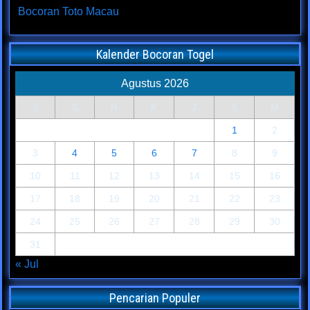
Bocoran Toto Macau
Kalender Bocoran Togel
Agustus 2026
S
S
R
K
J
S
M
1
2
3
4
5
6
7
8
9
10
11
12
13
14
15
16
17
18
19
20
21
22
23
24
25
26
27
28
29
30
31
« Jul
Pencarian Populer