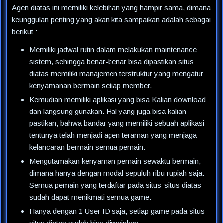
Agen diatas ini memiliki kelebihan yang hampir sama, dimana
keunggulan penting yang akan kita sampaikan adalah sebagai
berikut :
Memiliki jadwal rutin dalam melakukan maintenance
sistem, sehingga benar-benar bisa dipastikan situs
diatas memiliki manajemen terstruktur yang mengatur
kenyamanan bermain setiap member.
Kemudian memiliki aplikasi yang bisa Kalian download
dan langsung gunakan. Hal yang juga bisa kalian
pastikan, bahwa bandar yang memiliki sebuah aplikasi
tentunya telah menjadi agen teraman yang menjaga
kelancaran bermain semua pemain.
Mengutamakan kenyaman pemain sewaktu bermain,
dimana hanya dengan modal sepuluh ribu rupiah saja.
Semua pemain yang terdaftar pada situs-situs diatas
sudah dapat menikmati semua game.
Hanya dengan 1 User ID saja, setiap game pada situs-
situs diatas sudah bisa dimainkan.