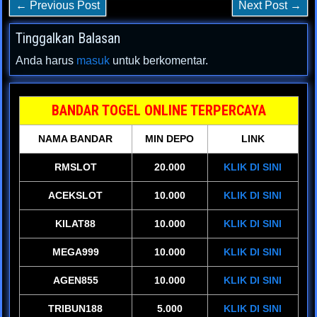
← Previous Post
Next Post →
Tinggalkan Balasan
Anda harus
masuk
untuk berkomentar.
BANDAR TOGEL ONLINE TERPERCAYA
NAMA BANDAR
MIN DEPO
LINK
RMSLOT
20.000
KLIK DI SINI
ACEKSLOT
10.000
KLIK DI SINI
KILAT88
10.000
KLIK DI SINI
MEGA999
10.000
KLIK DI SINI
AGEN855
10.000
KLIK DI SINI
TRIBUN188
5.000
KLIK DI SINI