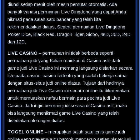
diundi setiap menit oleh mesin pemutar otomatis. Ada
banyak variasi permainan Live Dingdong yang dapat Anda
nikmati pada salah satu bandar yang telah kita
rekomendasikan diatas. Seperti permainan Live Dingdong
Poker Dice, Black Red, Dragon Tiger, Sicbo, 48D, 36D, 24D
dan 12D.
LIVE CASINO
– permainan ini tidak berbeda seperti
permainan judi yang Kalian mainkan di Casino asli. Jadi
game judi Live Casino ini memang langsung disiarkan secara
live pada casino-casino tertentu yang sudah bekerja sama
dengan situs-situs judi online diatas. Tujuan dari hadirnya
permainan judi Live Casino ini secara online itu dikarenakan
untuk memuaskan nafsu bermain para pecinta judi Live
Casino. Jadi ingin bermain judi serasa di Casino asli, maka
bisa langsung menikmati game Live Casino yang telah
disediakan oleh agen diatas.
TOGEL ONLINE
– merupakan salah satu jenis game judi
online yang playernya itu hampir mencakup setiap player judi