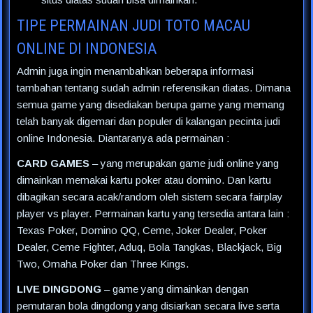
TIPE PERMAINAN JUDI TOTO MACAU
ONLINE DI INDONESIA
Admin juga ingin menambahkan beberapa informasi
tambahan tentang sudah admin referensikan diatas. Dimana
semua game yang disediakan berupa game yang memang
telah banyak digemari dan populer di kalangan pecinta judi
online Indonesia. Diantaranya ada permainan :
CARD GAMES
– yang merupakan game judi online yang
dimainkan memakai kartu poker atau domino. Dan kartu
dibagikan secara acak/random oleh sistem secara fairplay
player vs player. Permainan kartu yang tersedia antara lain :
Texas Poker, Domino QQ, Ceme, Joker Dealer, Poker
Dealer, Ceme Fighter, Aduq, Bola Tangkas, Blackjack, Big
Two, Omaha Poker dan Three Kings.
LIVE DINGDONG
– game yang dimainkan dengan
pemutaran bola dingdong yang disiarkan secara live serta