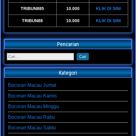
TRIBUN885
10.000
KLIK DI SINI
TRIBUN88
10.000
KLIK DI SINI
Pencarian
Kategori
Bocoran Macau Jumat
Bocoran Macau Kamis
Bocoran Macau Minggu
Bocoran Macau Rabu
Bocoran Macau Sabtu