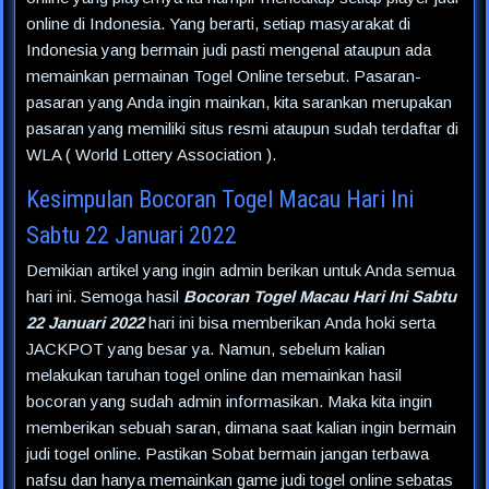
online di Indonesia. Yang berarti, setiap masyarakat di
Indonesia yang bermain judi pasti mengenal ataupun ada
memainkan permainan Togel Online tersebut. Pasaran-
pasaran yang Anda ingin mainkan, kita sarankan merupakan
pasaran yang memiliki situs resmi ataupun sudah terdaftar di
WLA ( World Lottery Association ).
Kesimpulan Bocoran Togel Macau Hari Ini
Sabtu 22 Januari 2022
Demikian artikel yang ingin admin berikan untuk Anda semua
hari ini. Semoga hasil
Bocoran Togel Macau Hari Ini Sabtu
22 Januari 2022
hari ini bisa memberikan Anda hoki serta
JACKPOT yang besar ya. Namun, sebelum kalian
melakukan taruhan togel online dan memainkan hasil
bocoran yang sudah admin informasikan. Maka kita ingin
memberikan sebuah saran, dimana saat kalian ingin bermain
judi togel online. Pastikan Sobat bermain jangan terbawa
nafsu dan hanya memainkan game judi togel online sebatas