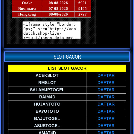
SLOT GACOR
LIST SLOT GACOR
ACEKSLOT
DAFTAR
RMSLOT
DAFTAR
SALAMJPTOGEL
DAFTAR
BAIM4D
DAFTAR
HUJANTOTO
DAFTAR
BAYUTOTO
DAFTAR
BAJUTOGEL
DAFTAR
ASUSTOGEL
DAFTAR
AMAT4D
DAFTAR