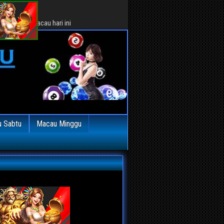
a keluaran macau hari ini
 Sabtu
Macau Minggu