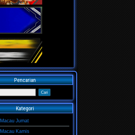
Pencarian
Kategori
 Macau Jumat
 Macau Kamis