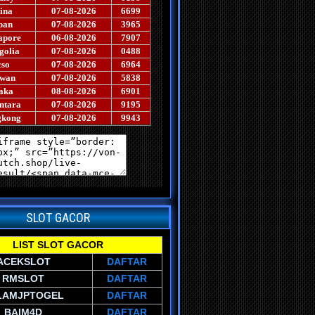
SLOT GACOR
LIST SLOT GACOR
ACEKSLOT
DAFTAR
RMSLOT
DAFTAR
LAMJPTOGEL
DAFTAR
BAIM4D
DAFTAR