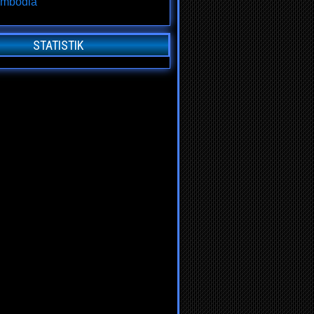
ambodia
STATISTIK