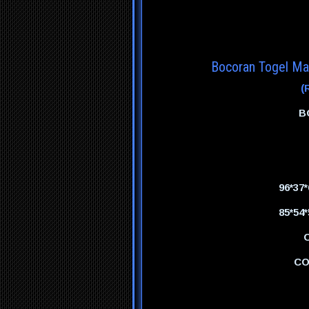
Bocoran Togel Ma
(
B
96*37*
85*54*
CO