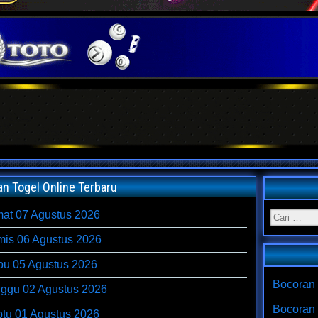
n Togel Online Terbaru
mat 07 Agustus 2026
mis 06 Agustus 2026
bu 05 Agustus 2026
Bocoran
nggu 02 Agustus 2026
Bocoran
btu 01 Agustus 2026