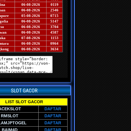
SLOT GACOR
LIST SLOT GACOR
ACEKSLOT
DAFTAR
RMSLOT
DAFTAR
LAMJPTOGEL
DAFTAR
BAIM4D
DAFTAR