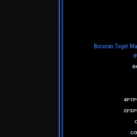
Bocoran Togel Ma
(
B
43*73*
21*33*
CO