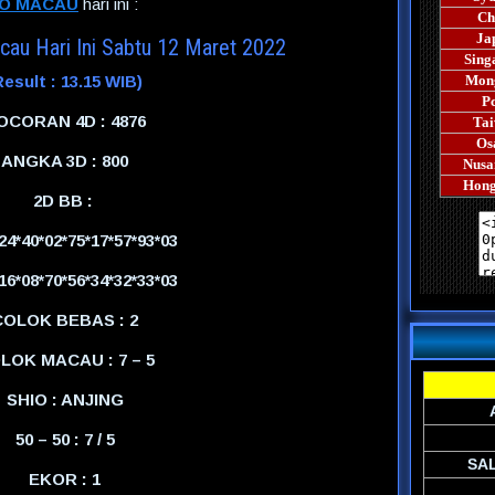
TO MACAU
hari ini :
cau Hari Ini Sabtu 12 Maret 2022
Result : 13.15 WIB)
OCORAN 4D : 4876
ANGKA 3D : 800
2D BB :
24*40*02*75*17*57*93*03
16*08*70*56*34*32*33*03
COLOK BEBAS : 2
LOK MACAU : 7 – 5
SHIO : ANJING
50 – 50 : 7 / 5
SA
EKOR : 1