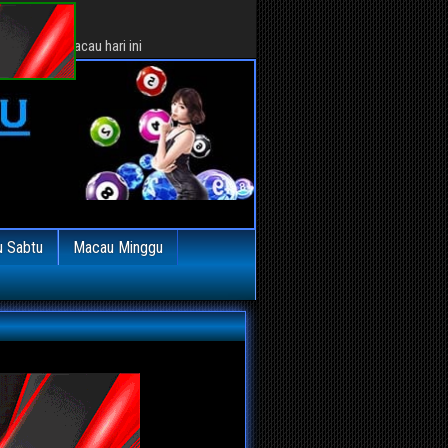
a keluaran macau hari ini
 Sabtu
Macau Minggu