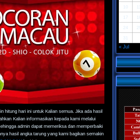
10
1
17
1
24
2
31
« Jul
n hitung hari ini untuk Kalian semua. Jika ada hasil
hkan Kalian informasikan kepada kami melalui
 Sehingga admin dapat memeriksa dan memperbaiki
nya hasil angka tarung yang kami bagikan semakin