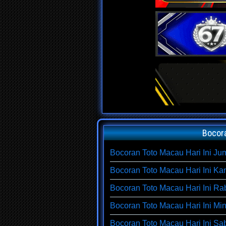
Bocora
Bocoran Toto Macau Hari Ini Ju
Bocoran Toto Macau Hari Ini Ka
Bocoran Toto Macau Hari Ini Ra
Bocoran Toto Macau Hari Ini Mi
Bocoran Toto Macau Hari Ini Sa