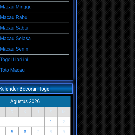
 Macau Minggu
 Macau Rabu
 Macau Sabtu
 Macau Selasa
 Macau Senin
Togel Hari ini
 Toto Macau
Kalender Bocoran Togel
Agustus 2026
S
R
K
J
S
M
1
2
4
5
6
7
8
9