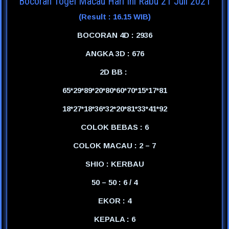
Bocoran Togel Macau Hari Ini Rabu 21 Juli 2021
(Result : 16.15 WIB)
BOCORAN 4D : 2936
ANGKA 3D : 676
2D BB :
65*29*89*20*80*60*70*15*17*81
18*27*18*36*32*20*81*33*41*92
COLOK BEBAS : 6
COLOK MACAU : 2 – 7
SHIO : KERBAU
50 – 50 : 6 / 4
EKOR : 4
KEPALA : 6