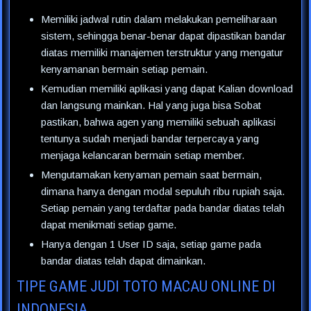
Memiliki jadwal rutin dalam melakukan pemeliharaan
sistem, sehingga benar-benar dapat dipastikan bandar
diatas memiliki manajemen terstruktur yang mengatur
kenyamanan bermain setiap pemain.
Kemudian memiliki aplikasi yang dapat Kalian download
dan langsung mainkan. Hal yang juga bisa Sobat
pastikan, bahwa agen yang memiliki sebuah aplikasi
tentunya sudah menjadi bandar terpercaya yang
menjaga kelancaran bermain setiap member.
Mengutamakan kenyaman pemain saat bermain,
dimana hanya dengan modal sepuluh ribu rupiah saja.
Setiap pemain yang terdaftar pada bandar diatas telah
dapat menikmati setiap game.
Hanya dengan 1 User ID saja, setiap game pada
bandar diatas telah dapat dimainkan.
TIPE GAME JUDI TOTO MACAU ONLINE DI
INDONESIA