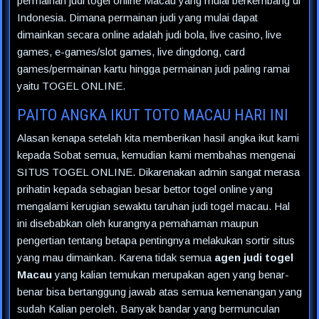
permainan judi togel online Macau yang mulai berkembang di
Indonesia. Dimana permainan judi yang mulai dapat
dimainkan secara online adalah judi bola, live casino, live
games, e-games/slot games, live dingdong, card
games/permainan kartu hingga permainan judi paling ramai
yaitu TOGEL ONLINE.
PAITO ANGKA IKUT TOTO MACAU HARI INI
Alasan kenapa setelah kita memberikan hasil angka ikut kami
kepada Sobat semua, kemudian kami membahas mengenai
SITUS TOGEL ONLINE. Dikarenakan admin sangat merasa
prihatin kepada sebagian besar bettor togel online yang
mengalami kerugian sewaktu taruhan judi togel macau. Hal
ini disebabkan oleh kurangnya pemahaman maupun
pengertian tentang betapa pentingnya melakukan sortir situs
yang mau dimainkan. Karena tidak semua
agen judi togel
Macau
yang kalian temukan merupakan agen yang benar-
benar bisa bertanggung jawab atas semua kemenangan yang
sudah Kalian peroleh. Banyak bandar yang bermunculan