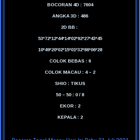
BOCORAN 4D : 7604
ANGKA 3D : 486
2D BB :
53*72*12*44*14*02*92*27*43*45
10*49*20*02*15*01*32*86*06*28
COLOK BEBAS : 6
COLOK MACAU : 4 – 2
SHIO : TIKUS
50 – 50 : 0 / 8
EKOR : 2
KEPALA : 2