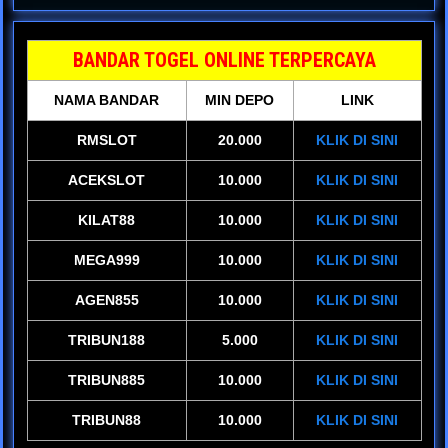
BANDAR TOGEL ONLINE TERPERCAYA
NAMA BANDAR
MIN DEPO
LINK
RMSLOT
20.000
KLIK DI SINI
ACEKSLOT
10.000
KLIK DI SINI
KILAT88
10.000
KLIK DI SINI
MEGA999
10.000
KLIK DI SINI
AGEN855
10.000
KLIK DI SINI
TRIBUN188
5.000
KLIK DI SINI
TRIBUN885
10.000
KLIK DI SINI
TRIBUN88
10.000
KLIK DI SINI