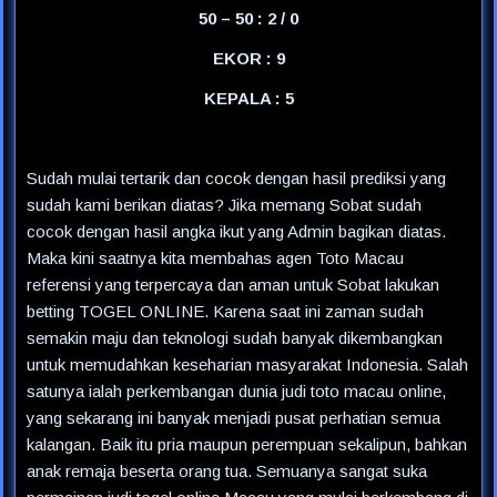
50 – 50 : 2 / 0
EKOR : 9
KEPALA : 5
Sudah mulai tertarik dan cocok dengan hasil prediksi yang
sudah kami berikan diatas? Jika memang Sobat sudah
cocok dengan hasil angka ikut yang Admin bagikan diatas.
Maka kini saatnya kita membahas agen Toto Macau
referensi yang terpercaya dan aman untuk Sobat lakukan
betting TOGEL ONLINE. Karena saat ini zaman sudah
semakin maju dan teknologi sudah banyak dikembangkan
untuk memudahkan keseharian masyarakat Indonesia. Salah
satunya ialah perkembangan dunia judi toto macau online,
yang sekarang ini banyak menjadi pusat perhatian semua
kalangan. Baik itu pria maupun perempuan sekalipun, bahkan
anak remaja beserta orang tua. Semuanya sangat suka