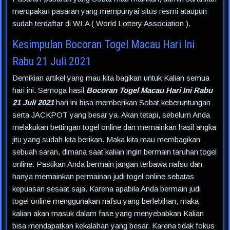
merupakan pasaran yang mempunyai situs resmi ataupun
sudah terdaftar di WLA ( World Lottery Association ).
Kesimpulan Bocoran Togel Macau Hari Ini
Rabu 21 Juli 2021
Demikian artikel yang mau kita bagikan untuk Kalian semua
hari ini. Semoga hasil
Bocoran Togel Macau Hari Ini Rabu
21 Juli 2021
hari ini bisa memberikan Sobat keberuntungan
serta JACKPOT yang besar ya. Akan tetapi, sebelum Anda
melakukan bettingan togel online dan memainkan hasil angka
jitu yang sudah kita berikan. Maka kita mau membagikan
sebuah saran, dimana saat kalian ingin bermain taruhan togel
online. Pastikan Anda bermain jangan terbawa nafsu dan
hanya memainkan permainan judi togel online sebatas
kepuasan sesaat saja. Karena apabila Anda bermain judi
togel online menggunakan nafsu yang berlebihan, maka
kalian akan masuk dalam fase yang menyebabkan Kalian
bisa mendapatkan kekalahan yang besar. Karena tidak fokus