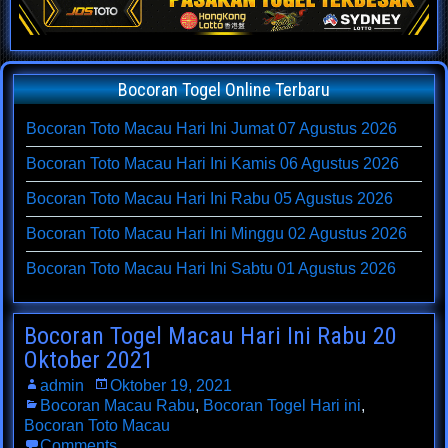
Bocoran Togel Online Terbaru
Bocoran Toto Macau Hari Ini Jumat 07 Agustus 2026
Bocoran Toto Macau Hari Ini Kamis 06 Agustus 2026
Bocoran Toto Macau Hari Ini Rabu 05 Agustus 2026
Bocoran Toto Macau Hari Ini Minggu 02 Agustus 2026
Bocoran Toto Macau Hari Ini Sabtu 01 Agustus 2026
Bocoran Togel Macau Hari Ini Rabu 20
Oktober 2021
admin
Oktober 19, 2021
Bocoran Macau Rabu
,
Bocoran Togel Hari ini
,
Bocoran Toto Macau
Comments