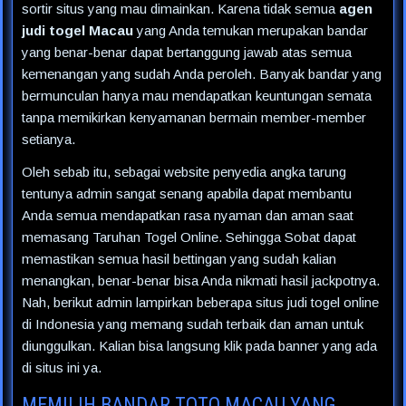
sortir situs yang mau dimainkan. Karena tidak semua
agen
judi togel Macau
yang Anda temukan merupakan bandar
yang benar-benar dapat bertanggung jawab atas semua
kemenangan yang sudah Anda peroleh. Banyak bandar yang
bermunculan hanya mau mendapatkan keuntungan semata
tanpa memikirkan kenyamanan bermain member-member
setianya.
Oleh sebab itu, sebagai website penyedia angka tarung
tentunya admin sangat senang apabila dapat membantu
Anda semua mendapatkan rasa nyaman dan aman saat
memasang Taruhan Togel Online. Sehingga Sobat dapat
memastikan semua hasil bettingan yang sudah kalian
menangkan, benar-benar bisa Anda nikmati hasil jackpotnya.
Nah, berikut admin lampirkan beberapa situs judi togel online
di Indonesia yang memang sudah terbaik dan aman untuk
diunggulkan. Kalian bisa langsung klik pada banner yang ada
di situs ini ya.
MEMILIH BANDAR TOTO MACAU YANG