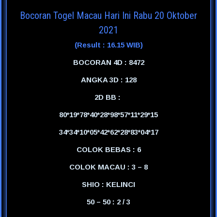
Bocoran Togel Macau Hari Ini Rabu 20 Oktober
2021
(Result : 16.15 WIB)
BOCORAN 4D : 8472
ANGKA 3D : 128
2D BB :
80*19*78*40*28*98*57*11*29*15
34*34*10*05*42*62*28*83*04*17
COLOK BEBAS : 6
COLOK MACAU : 3 – 8
SHIO : KELINCI
50 – 50 : 2 / 3