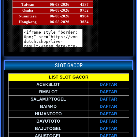
SLOT GACOR
LIST SLOT GACOR
ACEKSLOT
DAFTAR
RMSLOT
DAFTAR
SALAMJPTOGEL
DAFTAR
BAIM4D
DAFTAR
HUJANTOTO
DAFTAR
BAYUTOTO
DAFTAR
BAJUTOGEL
DAFTAR
ASUSTOGEL
DAFTAR