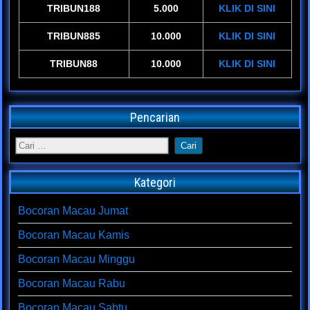
TRIBUN188
5.000
KLIK DI SINI
TRIBUN885
10.000
KLIK DI SINI
TRIBUN88
10.000
KLIK DI SINI
Pencarian
Kategori
Bocoran Macau Jumat
Bocoran Macau Kamis
Bocoran Macau Minggu
Bocoran Macau Rabu
Bocoran Macau Sabtu