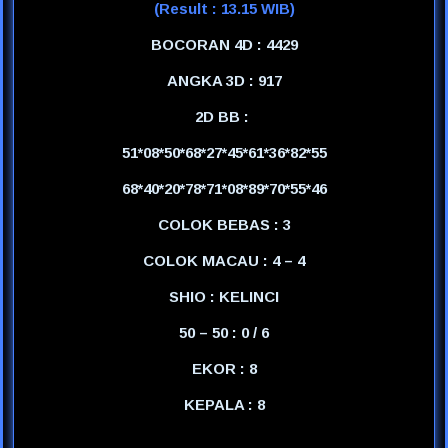
(Result : 13.15 WIB)
BOCORAN 4D : 4429
ANGKA 3D : 917
2D BB :
51*08*50*68*27*45*61*36*82*55
68*40*20*78*71*08*89*70*55*46
COLOK BEBAS : 3
COLOK MACAU : 4 – 4
SHIO : KELINCI
50 – 50 : 0 / 6
EKOR : 8
KEPALA : 8