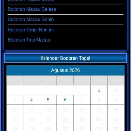
Bocoran Macau Selasa
Bocoran Macau Senin
Bocoran Togel Hari ini
Bocoran Toto Macau
Kalender Bocoran Togel
Agustus 2026
S
S
R
K
J
S
M
1
2
3
4
5
6
7
8
9
10
11
12
13
14
15
16
17
18
19
20
21
22
23
24
25
26
27
28
29
30