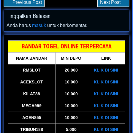
← Previous Post
Next Post →
Tinggalkan Balasan
Anda harus
masuk
untuk berkomentar.
BANDAR TOGEL ONLINE TERPERCAYA
NAMA BANDAR
MIN DEPO
LINK
RMSLOT
20.000
KLIK DI SINI
ACEKSLOT
10.000
KLIK DI SINI
KILAT88
10.000
KLIK DI SINI
MEGA999
10.000
KLIK DI SINI
AGEN855
10.000
KLIK DI SINI
TRIBUN188
5.000
KLIK DI SINI