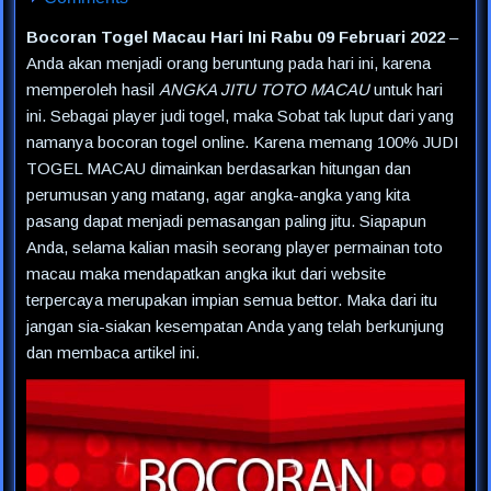
Bocoran Togel Macau Hari Ini Rabu 09 Februari 2022
–
Anda akan menjadi orang beruntung pada hari ini, karena
memperoleh hasil
ANGKA JITU TOTO MACAU
untuk hari
ini. Sebagai player judi togel, maka Sobat tak luput dari yang
namanya bocoran togel online. Karena memang 100% JUDI
TOGEL MACAU dimainkan berdasarkan hitungan dan
perumusan yang matang, agar angka-angka yang kita
pasang dapat menjadi pemasangan paling jitu. Siapapun
Anda, selama kalian masih seorang player permainan toto
macau maka mendapatkan angka ikut dari website
terpercaya merupakan impian semua bettor. Maka dari itu
jangan sia-siakan kesempatan Anda yang telah berkunjung
dan membaca artikel ini.