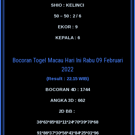
SHIO : KELINCI
50 – 50 : 2 / 6
EKOR : 9
KEPALA : 6
Bocoran Togel Macau Hari Ini Rabu 09 Februari
2022
(Result : 22.15 WIB)
BOCORAN 4D : 1744
ANGKA 3D : 662
2D BB :
36*63*85*83*11*24*70*39*70*68
91*86*37*30*56*41*84*25*01*96