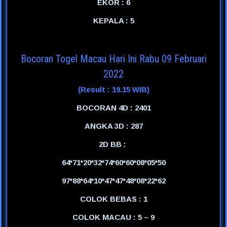
EKOR : 6
KEPALA : 5
Bocoran Togel Macau Hari Ini Rabu 09 Februari
2022
(Result : 19.15 WIB)
BOCORAN 4D : 2401
ANGKA 3D : 287
2D BB :
64*71*20*32*74*60*60*08*05*50
97*88*64*10*47*47*48*08*22*62
COLOK BEBAS : 1
COLOK MACAU : 5 – 9