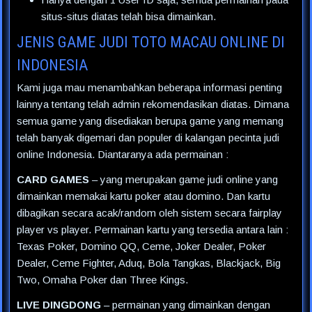
situs-situs diatas telah bisa dimainkan.
JENIS GAME JUDI TOTO MACAU ONLINE DI
INDONESIA
Kami juga mau menambahkan beberapa informasi penting
lainnya tentang telah admin rekomendasikan diatas. Dimana
semua game yang disediakan berupa game yang memang
telah banyak digemari dan populer di kalangan pecinta judi
online Indonesia. Diantaranya ada permainan :
CARD GAMES
– yang merupakan game judi online yang
dimainkan memakai kartu poker atau domino. Dan kartu
dibagikan secara acak/random oleh sistem secara fairplay
player vs player. Permainan kartu yang tersedia antara lain :
Texas Poker, Domino QQ, Ceme, Joker Dealer, Poker
Dealer, Ceme Fighter, Aduq, Bola Tangkas, Blackjack, Big
Two, Omaha Poker dan Three Kings.
LIVE DINGDONG
– permainan yang dimainkan dengan