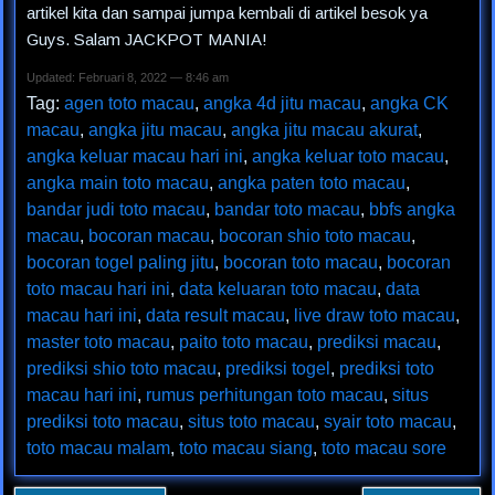
artikel kita dan sampai jumpa kembali di artikel besok ya
Guys. Salam JACKPOT MANIA!
Updated: Februari 8, 2022 — 8:46 am
Tag:
agen toto macau
,
angka 4d jitu macau
,
angka CK
macau
,
angka jitu macau
,
angka jitu macau akurat
,
angka keluar macau hari ini
,
angka keluar toto macau
,
angka main toto macau
,
angka paten toto macau
,
bandar judi toto macau
,
bandar toto macau
,
bbfs angka
macau
,
bocoran macau
,
bocoran shio toto macau
,
bocoran togel paling jitu
,
bocoran toto macau
,
bocoran
toto macau hari ini
,
data keluaran toto macau
,
data
macau hari ini
,
data result macau
,
live draw toto macau
,
master toto macau
,
paito toto macau
,
prediksi macau
,
prediksi shio toto macau
,
prediksi togel
,
prediksi toto
macau hari ini
,
rumus perhitungan toto macau
,
situs
prediksi toto macau
,
situs toto macau
,
syair toto macau
,
toto macau malam
,
toto macau siang
,
toto macau sore