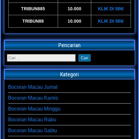
TRIBUN885
10.000
KLIK DI SINI
TRIBUN88
10.000
KLIK DI SINI
Pencarian
Kategori
Bocoran Macau Jumat
Bocoran Macau Kamis
Bocoran Macau Minggu
Bocoran Macau Rabu
Bocoran Macau Sabtu