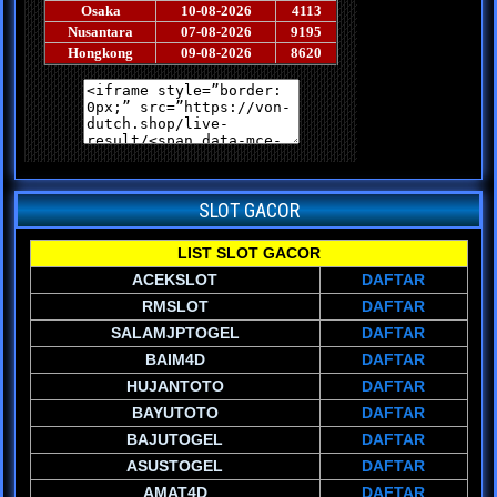
SLOT GACOR
LIST SLOT GACOR
ACEKSLOT
DAFTAR
RMSLOT
DAFTAR
SALAMJPTOGEL
DAFTAR
BAIM4D
DAFTAR
HUJANTOTO
DAFTAR
BAYUTOTO
DAFTAR
BAJUTOGEL
DAFTAR
ASUSTOGEL
DAFTAR
AMAT4D
DAFTAR