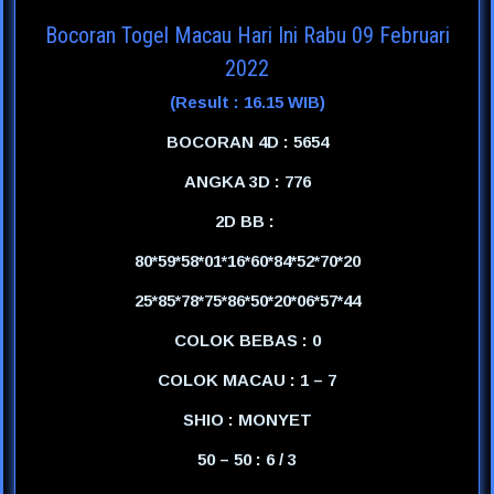
Bocoran Togel Macau Hari Ini Rabu 09 Februari
2022
(Result : 16.15 WIB)
BOCORAN 4D : 5654
ANGKA 3D : 776
2D BB :
80*59*58*01*16*60*84*52*70*20
25*85*78*75*86*50*20*06*57*44
COLOK BEBAS : 0
COLOK MACAU : 1 – 7
SHIO : MONYET
50 – 50 : 6 / 3