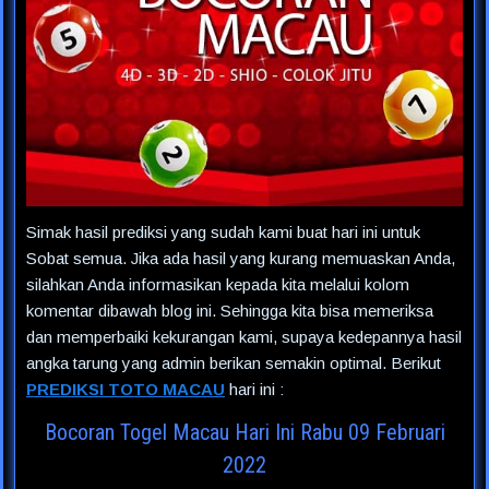
Simak hasil prediksi yang sudah kami buat hari ini untuk
Sobat semua. Jika ada hasil yang kurang memuaskan Anda,
silahkan Anda informasikan kepada kita melalui kolom
komentar dibawah blog ini. Sehingga kita bisa memeriksa
dan memperbaiki kekurangan kami, supaya kedepannya hasil
angka tarung yang admin berikan semakin optimal. Berikut
PREDIKSI TOTO MACAU
hari ini :
Bocoran Togel Macau Hari Ini Rabu 09 Februari
2022