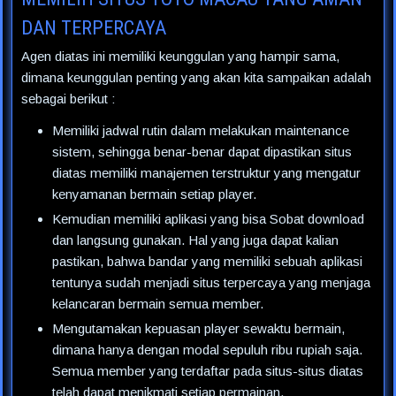
DAN TERPERCAYA
Agen diatas ini memiliki keunggulan yang hampir sama,
dimana keunggulan penting yang akan kita sampaikan adalah
sebagai berikut :
Memiliki jadwal rutin dalam melakukan maintenance
sistem, sehingga benar-benar dapat dipastikan situs
diatas memiliki manajemen terstruktur yang mengatur
kenyamanan bermain setiap player.
Kemudian memiliki aplikasi yang bisa Sobat download
dan langsung gunakan. Hal yang juga dapat kalian
pastikan, bahwa bandar yang memiliki sebuah aplikasi
tentunya sudah menjadi situs terpercaya yang menjaga
kelancaran bermain semua member.
Mengutamakan kepuasan player sewaktu bermain,
dimana hanya dengan modal sepuluh ribu rupiah saja.
Semua member yang terdaftar pada situs-situs diatas
telah dapat menikmati setiap permainan.