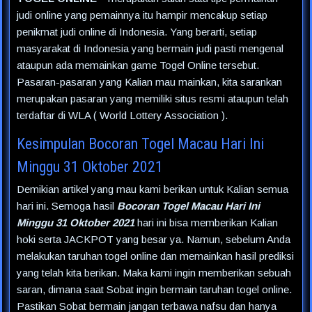
judi online yang pemainnya itu hampir mencakup setiap
penikmat judi online di Indonesia. Yang berarti, setiap
masyarakat di Indonesia yang bermain judi pasti mengenal
ataupun ada memainkan game Togel Online tersebut.
Pasaran-pasaran yang Kalian mau mainkan, kita sarankan
merupakan pasaran yang memiliki situs resmi ataupun telah
terdaftar di WLA ( World Lottery Association ).
Kesimpulan Bocoran Togel Macau Hari Ini
Minggu 31 Oktober 2021
Demikian artikel yang mau kami berikan untuk Kalian semua
hari ini. Semoga hasil
Bocoran Togel Macau Hari Ini
Minggu 31 Oktober 2021
hari ini bisa memberikan Kalian
hoki serta JACKPOT yang besar ya. Namun, sebelum Anda
melakukan taruhan togel online dan memainkan hasil prediksi
yang telah kita berikan. Maka kami ingin memberikan sebuah
saran, dimana saat Sobat ingin bermain taruhan togel online.
Pastikan Sobat bermain jangan terbawa nafsu dan hanya