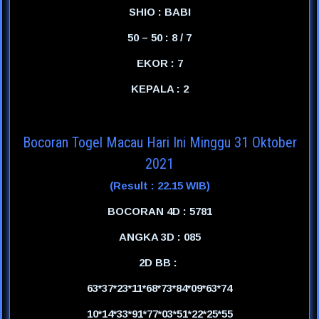
SHIO : BABI
50 – 50 : 8 / 7
EKOR : 7
KEPALA : 2
Bocoran Togel Macau Hari Ini Minggu 31 Oktober
2021
(Result : 22.15 WIB)
BOCORAN 4D : 5781
ANGKA 3D : 085
2D BB :
63*37*23*11*68*73*84*09*63*74
10*14*33*91*77*03*51*22*25*55