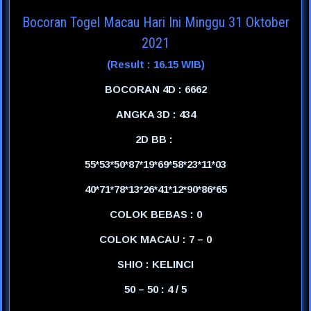
Bocoran Togel Macau Hari Ini Minggu 31 Oktober
2021
(Result : 16.15 WIB)
BOCORAN 4D : 6662
ANGKA 3D : 434
2D BB :
55*53*50*87*19*69*58*23*11*03
40*71*78*13*26*41*12*90*86*65
COLOK BEBAS : 0
COLOK MACAU : 7 – 0
SHIO : KELINCI
50 – 50 : 4 / 5