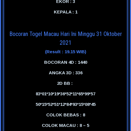
EKOR : 3
KEPALA : 1
Bocoran Togel Macau Hari Ini Minggu 31 Oktober
2021
(Result : 19.15 WIB)
BOCORAN 4D : 1440
ANGKA 3D : 336
2D BB :
83*01*10*19*36*52*11*65*99*57
50*15*52*51*12*84*93*15*08*45
COLOK BEBAS : 8
COLOK MACAU : 8 – 5