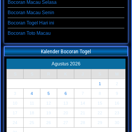
Bocoran Macau Selasa
Bocoran Macau Senin
Bocoran Togel Hari ini
Bocoran Toto Macau
Kalender Bocoran Togel
Agustus 2026
S
S
R
K
J
S
M
1
2
3
4
5
6
7
8
9
10
11
12
13
14
15
16
17
18
19
20
21
22
23
24
25
26
27
28
29
30