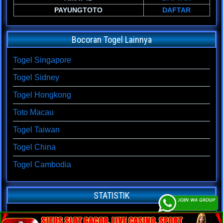
PAYUNGTOTO
DAFTAR
Bocoran Togel Lainnya
Togel Singapore
Togel Sidney
Togel Hongkong
Toto Macau
Togel Taiwan
Togel China
Togel Cambodia
STATISTIK