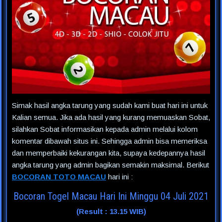
Simak hasil angka tarung yang sudah kami buat hari ini untuk
Kalian semua. Jika ada hasil yang kurang memuaskan Sobat,
silahkan Sobat informasikan kepada admin melalui kolom
komentar dibawah situs ini. Sehingga admin bisa memeriksa
dan memperbaiki kekurangan kita, supaya kedepannya hasil
angka tarung yang admin bagikan semakin maksimal. Berikut
BOCORAN TOTO MACAU
hari ini :
Bocoran Togel Macau Hari Ini Minggu 04 Juli 2021
(Result : 13.15 WIB)