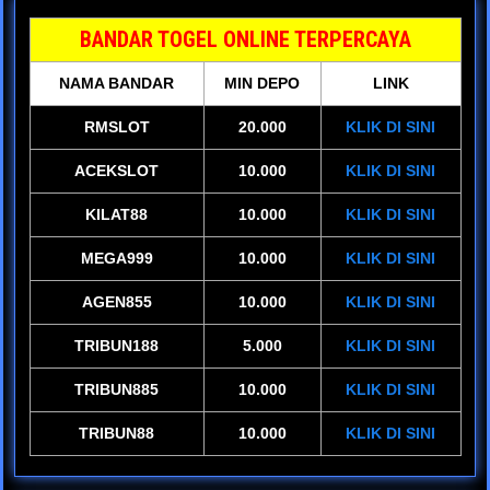
BANDAR TOGEL ONLINE TERPERCAYA
NAMA BANDAR
MIN DEPO
LINK
RMSLOT
20.000
KLIK DI SINI
ACEKSLOT
10.000
KLIK DI SINI
KILAT88
10.000
KLIK DI SINI
MEGA999
10.000
KLIK DI SINI
AGEN855
10.000
KLIK DI SINI
TRIBUN188
5.000
KLIK DI SINI
TRIBUN885
10.000
KLIK DI SINI
TRIBUN88
10.000
KLIK DI SINI