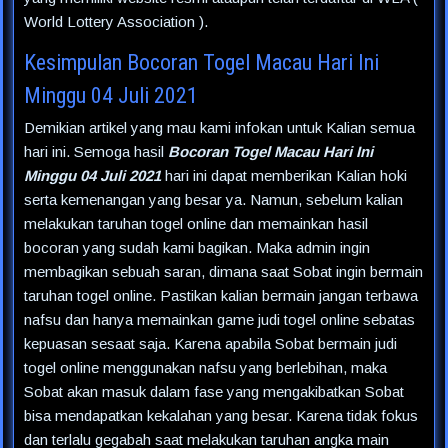
World Lottery Association ).
Kesimpulan Bocoran Togel Macau Hari Ini
Minggu 04 Juli 2021
Demikian artikel yang mau kami infokan untuk Kalian semua
hari ini. Semoga hasil
Bocoran Togel Macau Hari Ini
Minggu 04 Juli 2021
hari ini dapat memberikan Kalian hoki
serta kemenangan yang besar ya. Namun, sebelum kalian
melakukan taruhan togel online dan memainkan hasil
bocoran yang sudah kami bagikan. Maka admin ingin
membagikan sebuah saran, dimana saat Sobat ingin bermain
taruhan togel online. Pastikan kalian bermain jangan terbawa
nafsu dan hanya memainkan game judi togel online sebatas
kepuasan sesaat saja. Karena apabila Sobat bermain judi
togel online menggunakan nafsu yang berlebihan, maka
Sobat akan masuk dalam fase yang mengakibatkan Sobat
bisa mendapatkan kekalahan yang besar. Karena tidak fokus
dan terlalu gegabah saat melakukan taruhan angka main