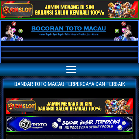
Bocoran Toto Macau AKURAT
Bocoran angka jitu toto macau paling akurat | prediksi situs agen bandar
toto macau terpercaya | nomor main macau | data keluaran macau hari ini
BANDAR TOTO MACAU TERPERCAYA DAN TERBAIK