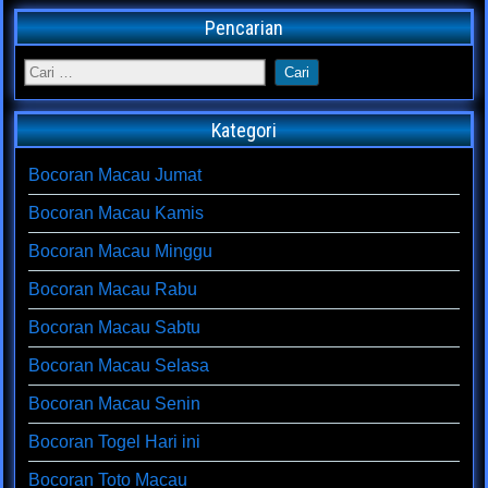
Pencarian
Kategori
Bocoran Macau Jumat
Bocoran Macau Kamis
Bocoran Macau Minggu
Bocoran Macau Rabu
Bocoran Macau Sabtu
Bocoran Macau Selasa
Bocoran Macau Senin
Bocoran Togel Hari ini
Bocoran Toto Macau