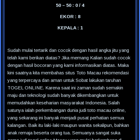
50 – 50 : 0 / 4
EKOR : 8
KEPALA : 1
Sudah mulai tertarik dan cocok dengan hasil angka jitu yang
telah kami berikan diatas? Jika memang Kalian sudah cocok
dengan hasil bocoran yang kami informasikan diatas. Maka
kini saatnya kita membahas situs Toto Macau rekomendasi
yang terpercaya dan aman untuk Sobat lakukan taruhan
TOGEL ONLINE. Karena saat ini zaman sudah semakin
maju dan teknologi sudah banyak dikembangkan untuk
memudahkan keseharian masyarakat Indonesia. Salah
satunya ialah perkembangan dunia judi toto macau online,
yang sekarang ini banyak menjadi pusat perhatian semua
kalangan. Baik itu laki-laki maupun wanita sekalipun, bahkan
anak remaja beserta orang tua. Semuanya sangat suka