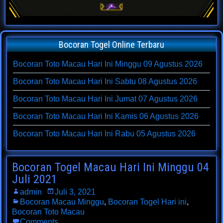
Bocoran Togel Online Terbaru
Bocoran Toto Macau Hari Ini Minggu 09 Agustus 2026
Bocoran Toto Macau Hari Ini Sabtu 08 Agustus 2026
Bocoran Toto Macau Hari Ini Jumat 07 Agustus 2026
Bocoran Toto Macau Hari Ini Kamis 06 Agustus 2026
Bocoran Toto Macau Hari Ini Rabu 05 Agustus 2026
Bocoran Togel Macau Hari Ini Minggu 04
Juli 2021
admin
Juli 3, 2021
Bocoran Macau Minggu
,
Bocoran Togel Hari ini
,
Bocoran Toto Macau
Comments