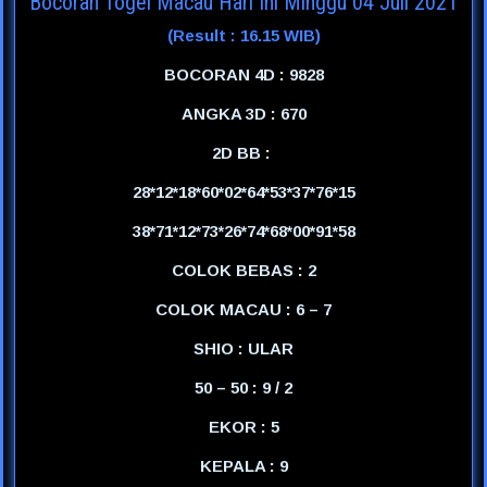
Bocoran Togel Macau Hari Ini Minggu 04 Juli 2021
(Result : 16.15 WIB)
BOCORAN 4D : 9828
ANGKA 3D : 670
2D BB :
28*12*18*60*02*64*53*37*76*15
38*71*12*73*26*74*68*00*91*58
COLOK BEBAS : 2
COLOK MACAU : 6 – 7
SHIO : ULAR
50 – 50 : 9 / 2
EKOR : 5
KEPALA : 9