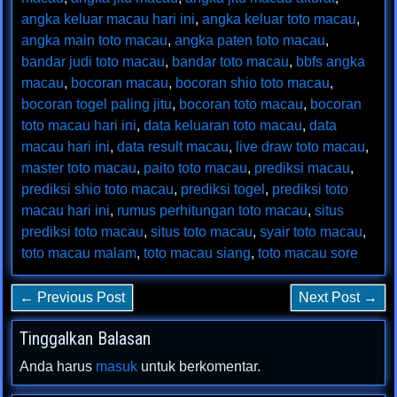
angka keluar macau hari ini
,
angka keluar toto macau
,
angka main toto macau
,
angka paten toto macau
,
bandar judi toto macau
,
bandar toto macau
,
bbfs angka
macau
,
bocoran macau
,
bocoran shio toto macau
,
bocoran togel paling jitu
,
bocoran toto macau
,
bocoran
toto macau hari ini
,
data keluaran toto macau
,
data
macau hari ini
,
data result macau
,
live draw toto macau
,
master toto macau
,
paito toto macau
,
prediksi macau
,
prediksi shio toto macau
,
prediksi togel
,
prediksi toto
macau hari ini
,
rumus perhitungan toto macau
,
situs
prediksi toto macau
,
situs toto macau
,
syair toto macau
,
toto macau malam
,
toto macau siang
,
toto macau sore
← Previous Post
Next Post →
Tinggalkan Balasan
Anda harus
masuk
untuk berkomentar.