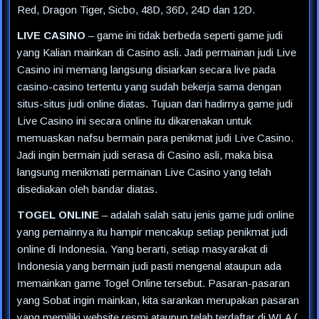
Red, Dragon Tiger, Sicbo, 48D, 36D, 24D dan 12D.
LIVE CASINO
– game ini tidak berbeda seperti game judi
yang Kalian mainkan di Casino asli. Jadi permainan judi Live
Casino ini memang langsung disiarkan secara live pada
casino-casino tertentu yang sudah bekerja sama dengan
situs-situs judi online diatas. Tujuan dari hadirnya game judi
Live Casino ini secara online itu dikarenakan untuk
memuaskan nafsu bermain para penikmat judi Live Casino.
Jadi ingin bermain judi serasa di Casino asli, maka bisa
langsung menikmati permainan Live Casino yang telah
disediakan oleh bandar diatas.
TOGEL ONLINE
– adalah salah satu jenis game judi online
yang pemainnya itu hampir mencakup setiap penikmat judi
online di Indonesia. Yang berarti, setiap masyarakat di
Indonesia yang bermain judi pasti mengenal ataupun ada
memainkan game Togel Online tersebut. Pasaran-pasaran
yang Sobat ingin mainkan, kita sarankan merupakan pasaran
yang memiliki website resmi ataupun telah terdaftar di WLA (