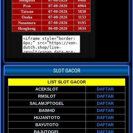
SLOT GACOR
LIST SLOT GACOR
ACEKSLOT
DAFTAR
RMSLOT
DAFTAR
SALAMJPTOGEL
DAFTAR
BAIM4D
DAFTAR
HUJANTOTO
DAFTAR
BAYUTOTO
DAFTAR
BAJUTOGEL
DAFTAR