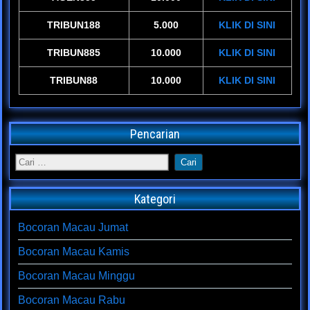
TRIBUN188
5.000
KLIK DI SINI
TRIBUN885
10.000
KLIK DI SINI
TRIBUN88
10.000
KLIK DI SINI
Pencarian
Kategori
Bocoran Macau Jumat
Bocoran Macau Kamis
Bocoran Macau Minggu
Bocoran Macau Rabu