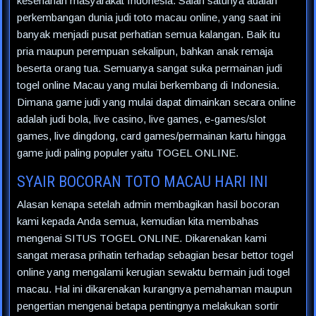
keseharian masyarakat Indonesia. Salah satunya adalah
perkembangan dunia judi toto macau online, yang saat ini
banyak menjadi pusat perhatian semua kalangan. Baik itu
pria maupun perempuan sekalipun, bahkan anak remaja
beserta orang tua. Semuanya sangat suka permainan judi
togel online Macau yang mulai berkembang di Indonesia.
Dimana game judi yang mulai dapat dimainkan secara online
adalah judi bola, live casino, live games, e-games/slot
games, live dingdong, card games/permainan kartu hingga
game judi paling populer yaitu TOGEL ONLINE.
SYAIR BOCORAN TOTO MACAU HARI INI
Alasan kenapa setelah admin membagikan hasil bocoran
kami kepada Anda semua, kemudian kita membahas
mengenai SITUS TOGEL ONLINE. Dikarenakan kami
sangat merasa prihatin terhadap sebagian besar bettor togel
online yang mengalami kerugian sewaktu bermain judi togel
macau. Hal ini dikarenakan kurangnya pemahaman maupun
pengertian mengenai betapa pentingnya melakukan sortir