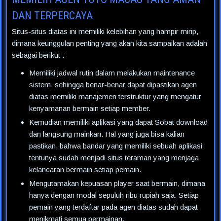
DAN TERPERCAYA
Situs-situs diatas ini memiliki kelebihan yang hampir mirip,
dimana keunggulan penting yang akan kita sampaikan adalah
sebagai berikut :
Memiliki jadwal rutin dalam melakukan maintenance
sistem, sehingga benar-benar dapat dipastikan agen
diatas memiliki manajemen terstruktur yang mengatur
kenyamanan bermain setiap member.
Kemudian memiliki aplikasi yang dapat Sobat download
dan langsung mainkan. Hal yang juga bisa kalian
pastikan, bahwa bandar yang memiliki sebuah aplikasi
tentunya sudah menjadi situs teraman yang menjaga
kelancaran bermain setiap pemain.
Mengutamakan kepuasan player saat bermain, dimana
hanya dengan modal sepuluh ribu rupiah saja. Setiap
pemain yang terdaftar pada agen diatas sudah dapat
menikmati semua permainan.