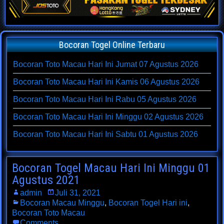
Bocoran Togel Online Terbaru
Bocoran Toto Macau Hari Ini Jumat 07 Agustus 2026
Bocoran Toto Macau Hari Ini Kamis 06 Agustus 2026
Bocoran Toto Macau Hari Ini Rabu 05 Agustus 2026
Bocoran Toto Macau Hari Ini Minggu 02 Agustus 2026
Bocoran Toto Macau Hari Ini Sabtu 01 Agustus 2026
Bocoran Togel Macau Hari Ini Minggu 01
Agustus 2021
admin
Juli 31, 2021
Bocoran Macau Minggu
,
Bocoran Togel Hari ini
,
Bocoran Toto Macau
Comments