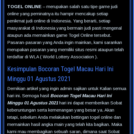
TOGEL ONLINE
– merupakan salah satu tipe game judi
online yang peminatnya itu hampir mencakup setiap
penikmat judi online di Indonesia. Yang berarti, setiap
masyarakat di Indonesia yang bermain judi pasti mengenal
ataupun ada memainkan game Togel Online tersebut.
Pasaran-pasaran yang Anda ingin mainkan, kami sarankan
merupakan pasaran yang memiliki situs resmi ataupun telah
terdaftar di WLA ( World Lottery Association ).
Kesimpulan Bocoran Togel Macau Hari Ini
Minggu 01 Agustus 2021
Demikian artikel yang ingin admin sajikan untuk Kalian semua
hari ini. Semoga hasil
Bocoran Togel Macau Hari Ini
Minggu 01 Agustus 2021
hari ini dapat memberikan Sobat
keberuntungan serta kemenangan yang besar ya. Akan
tetapi, sebelum Anda melakukan bettingan togel online dan
memainkan hasil angka main yang telah kita bagikan. Maka
kami mau membagikan sebuah saran, dimana saat Sobat