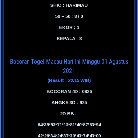
SHIO : HARIMAU
50 – 50 : 8 / 0
EKOR : 1
KEPALA : 8
Bocoran Togel Macau Hari Ini Minggu 01 Agustus
2021
(Result : 22.15 WIB)
BOCORAN 4D : 0826
ANGKA 3D : 925
2D BB :
64*35*93*71*13*81*40*87*83*94
42*26*34*24*37*30*43*74*43*00