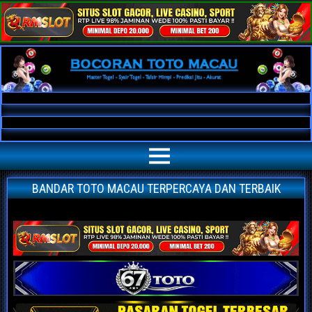
Bocoran Toto Macau AKURAT
Bocoran angka jitu toto macau paling akurat | prediksi situs agen bandar
toto macau terpercaya | nomor main macau | data keluaran macau hari ini
BANDAR TOTO MACAU TERPERCAYA DAN TERBAIK