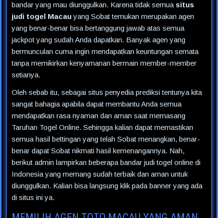
bandar yang mau diunggulkan. Karena tidak semua
situs
judi togel Macau
yang Sobat temukan merupakan agen
yang benar-benar bisa bertanggung jawab atas semua
jackpot yang sudah Anda dapatkan. Banyak agen yang
bermunculan cuma ingin mendapatkan keuntungan semata
tanpa memikirkan kenyamanan bermain member-member
setianya.
Oleh sebab itu, sebagai situs penyedia prediksi tentunya kita
sangat bahagia apabila dapat membantu Anda semua
mendapatkan rasa nyaman dan aman saat memasang
Taruhan Togel Online. Sehingga kalian dapat memastikan
semua hasil bettingan yang telah Sobat menangkan, benar-
benar dapat Sobat nikmati hasil kemenangannya. Nah,
berikut admin lampirkan beberapa bandar judi togel online di
Indonesia yang memang sudah terbaik dan aman untuk
diunggulkan. Kalian bisa langsung klik pada banner yang ada
di situs ini ya.
MEMILIH AGEN TOTO MACAU YANG AMAN