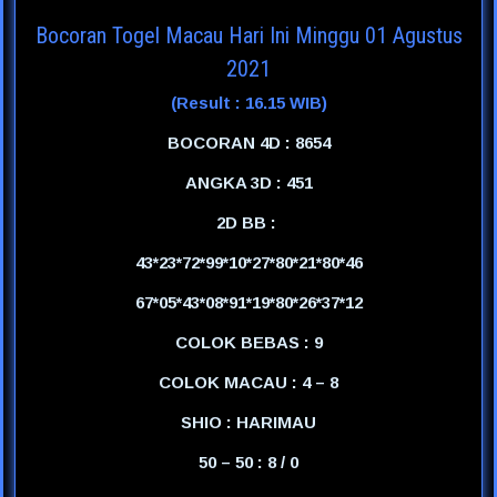
Bocoran Togel Macau Hari Ini Minggu 01 Agustus
2021
(Result : 16.15 WIB)
BOCORAN 4D : 8654
ANGKA 3D : 451
2D BB :
43*23*72*99*10*27*80*21*80*46
67*05*43*08*91*19*80*26*37*12
COLOK BEBAS : 9
COLOK MACAU : 4 – 8
SHIO : HARIMAU
50 – 50 : 8 / 0