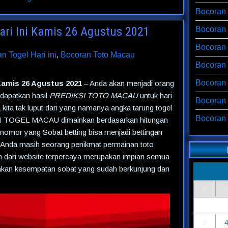
Bocoran
ri Ini Kamis 26 Agustus 2021
Bocoran
Bocoran
n Togel Hari ini
,
Bocoran Toto Macau
Bocoran
Bocoran
Kamis 26 Agustus 2021
– Anda akan menjadi orang
ndapatkan hasil
PREDIKSI TOTO MACAU
untuk hari
Bocoran 
a kita tak luput dari yang namanya angka tarung togel
Bocoran
I TOGEL MACAU dimainkan berdasarkan hitungan
omor yang Sobat betting bisa menjadi bettingan
ma Anda masih seorang penikmat permainan toto
dari website terpercaya merupakan impian semua
siakan kesempatan sobat yang sudah berkunjung dan
S
3