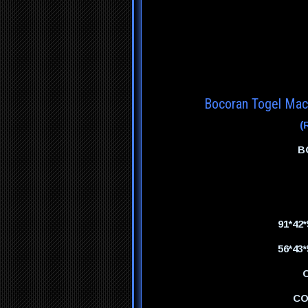
Bocoran Togel Maca
(
B
91*42*
56*43*
CO