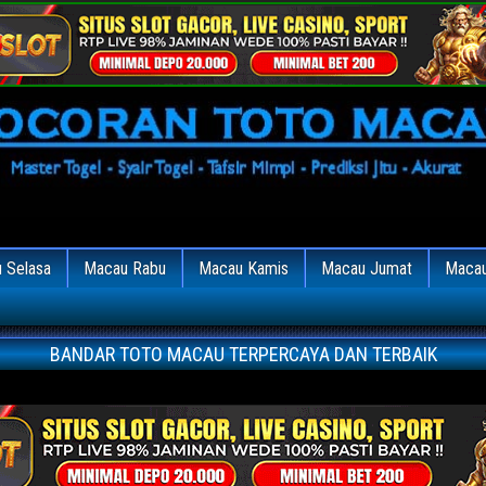
 | prediksi situs agen bandar toto macau terpercaya | nomor main macau | dat
 Selasa
Macau Rabu
Macau Kamis
Macau Jumat
Macau
BANDAR TOTO MACAU TERPERCAYA DAN TERBAIK