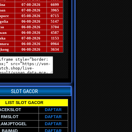
SLOT GACOR
LIST SLOT GACOR
ACEKSLOT
DAFTAR
RMSLOT
DAFTAR
LAMJPTOGEL
DAFTAR
BAIM4D
DAFTAR