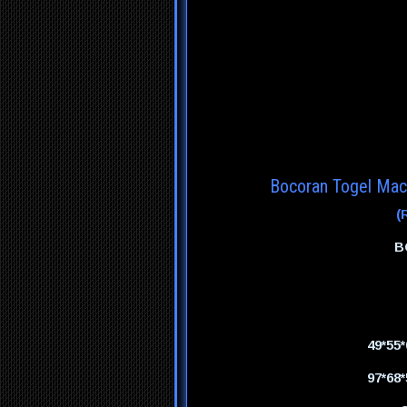
Bocoran Togel Maca
(
B
49*55*
97*68*