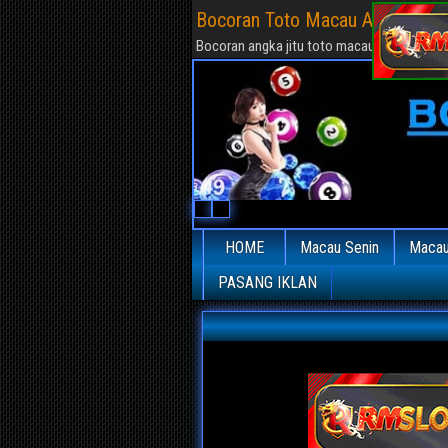
Bocoran Toto Macau AKURAT
Bocoran angka jitu toto macau paling akurat
HOME
Macau Senin
Macau
PASANG IKLAN