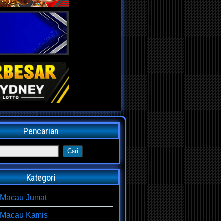
Pencarian
Kategori
 Macau Jumat
 Macau Kamis