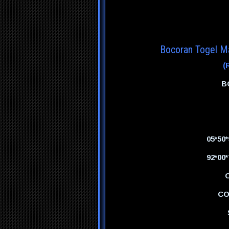
Bocoran Togel Ma
(
B
05*50*
92*00*
CO