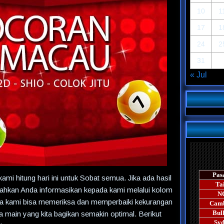
10
1
17
1
24
2
31
« Jul
ami hitung hari ini untuk Sobat semua. Jika ada hasil
lahkan Anda informasikan kepada kami melalui kolom
gga kami bisa memeriksa dan memperbaiki kekurangan
a main yang kita bagikan semakin optimal. Berikut