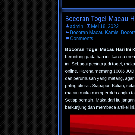
Bocoran Togel Macau Ha
admin
Mei 18, 2022
Bocoran Macau Kamis
,
Bocora
Comments
Bocoran Togel Macau Hari Ini 
beruntung pada hari ini, karena me
ini. Sebagai pecinta judi togel, mak
online. Karena memang 100% JUD
dan perumusan yang matang, agar 
paling akurat. Siapapun Kalian, se
macau maka memperoleh angka tar
Setiap pemain. Maka dari itu jang
berkunjung dan membaca artikel ini