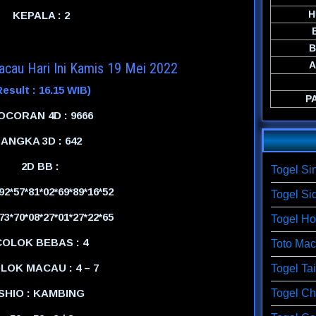
H
KEPALA : 2
B
A
cau Hari Ini Kamis 19 Mei 2022
Result : 16.15 WIB)
P
OCORAN 4D : 9666
ANGKA 3D : 642
2D BB :
Togel Si
92*57*81*02*69*89*16*52
Togel Si
73*70*08*27*01*27*22*65
Togel H
COLOK BEBAS : 4
Toto Ma
LOK MACAU : 4 – 7
Togel Ta
SHIO : KAMBING
Togel Ch