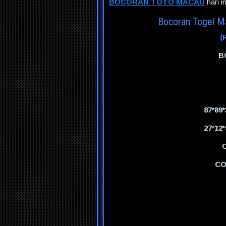
BOCORAN TOTO MACAU
hari in
Bocoran Togel Ma
(
B
87*89*
27*12*
CO