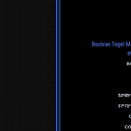
Bocoran Togel Ma
(
B
52*85*
37*71*
CO