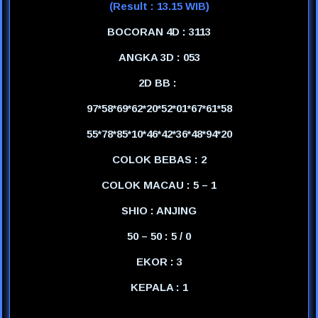
(Result : 13.15 WIB)
BOCORAN 4D : 3113
ANGKA 3D : 053
2D BB :
97*58*69*62*20*52*01*67*61*58
55*78*85*10*46*42*36*48*94*20
COLOK BEBAS : 2
COLOK MACAU : 5 – 1
SHIO : ANJING
50 – 50 : 5 / 0
EKOR : 3
KEPALA : 1