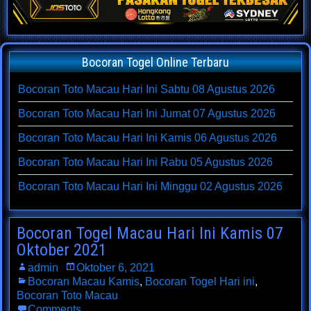
Bocoran Togel Online Terbaru
Bocoran Toto Macau Hari Ini Sabtu 08 Agustus 2026
Bocoran Toto Macau Hari Ini Jumat 07 Agustus 2026
Bocoran Toto Macau Hari Ini Kamis 06 Agustus 2026
Bocoran Toto Macau Hari Ini Rabu 05 Agustus 2026
Bocoran Toto Macau Hari Ini Minggu 02 Agustus 2026
Bocoran Togel Macau Hari Ini Kamis 07
Oktober 2021
admin
Oktober 6, 2021
Bocoran Macau Kamis
,
Bocoran Togel Hari ini
,
Bocoran Toto Macau
Comments