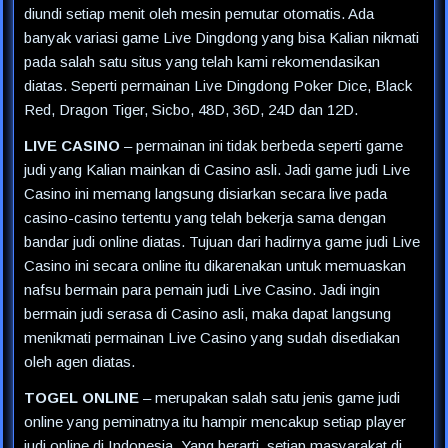
diundi setiap menit oleh mesin pemutar otomatis. Ada
banyak variasi game Live Dingdong yang bisa Kalian nikmati
pada salah satu situs yang telah kami rekomendasikan
diatas. Seperti permainan Live Dingdong Poker Dice, Black
Red, Dragon Tiger, Sicbo, 48D, 36D, 24D dan 12D.
LIVE CASINO
– permainan ini tidak berbeda seperti game
judi yang Kalian mainkan di Casino asli. Jadi game judi Live
Casino ini memang langsung disiarkan secara live pada
casino-casino tertentu yang telah bekerja sama dengan
bandar judi online diatas. Tujuan dari hadirnya game judi Live
Casino ini secara online itu dikarenakan untuk memuaskan
nafsu bermain para pemain judi Live Casino. Jadi ingin
bermain judi serasa di Casino asli, maka dapat langsung
menikmati permainan Live Casino yang sudah disediakan
oleh agen diatas.
TOGEL ONLINE
– merupakan salah satu jenis game judi
online yang peminatnya itu hampir mencakup setiap player
judi online di Indonesia. Yang berarti, setiap masyarakat di