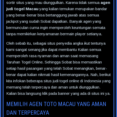
sortir situs yang mau diunggulkan. Karena tidak semua
agen
judi togel Macau
yang kalian temukan merupakan bandar
yang benar-benar bisa bertanggung jawab atas semua
jackpot yang sudah Sobat dapatkan. Banyak agen yang
bermunculan cuma ingin memperoleh keuntungan semata
tanpa memikirkan kenyamanan bermain player setianya.
Oleh sebab itu, sebagai situs penyedia angka ikut tentunya
kami sangat senang jika dapat membantu Kalian semua
memperoleh rasa nyaman dan aman saat memasang
Taruhan Togel Online. Sehingga Sobat bisa memastikan
setiap hasil pasangan yang telah Sobat menangkan, benar-
benar dapat kalian nikmati hasil kemenangannya. Nah, berikut
kita infokan beberapa situs judi togel online di Indonesia yang
memang telah terpercaya dan aman untuk diunggulkan.
Kalian bisa langsung klik pada banner yang ada di situs ini ya.
MEMILIH AGEN TOTO MACAU YANG AMAN
DAN TERPERCAYA