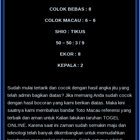
COLOK BEBAS : 8
COLOK MACAU : 6 – 6
SHIO : TIKUS
50 – 50 : 3 / 9
EKOR : 8
KEPALA : 2
Sudah mulai tertarik dan cocok dengan hasil angka jitu yang
telah admin bagikan diatas? Jika memang Anda sudah cocok
dengan hasil bocoran yang kami berikan diatas. Maka kini
saatnya kami membahas bandar Toto Macau referensi yang
terbaik dan aman untuk Kalian lakukan taruhan TOGEL
ONLINE. Karena saat ini zaman sudah semakin maju dan
teknologi telah banyak dikembangkan untuk memudahkan