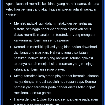
Agen diatas ini memiliki kelebihan yang hampir sama, dimana
kelebihan penting yang akan kita sampaikan adalah sebagai
berikut :
Memiliki jadwal rutin dalam melakukan pemeliharaan
sistem, sehingga benar-benar bisa dipastikan situs
diatas memiliki manajemen terstruktur yang mengatur
kenyamanan bermain semua pemain.
Kemudian memiliki aplikasi yang bisa Kalian download
dan langsung mainkan. Hal yang juga bisa kalian
pastikan, bahwa situs yang memiliki sebuah aplikasi
tentunya sudah menjadi situs teraman yang menjaga
kelancaran bermain setiap player.
Mengutamakan kenyaman player saat bermain, dimana
hanya dengan modal sepuluh ribu rupiah saja. Semua
pemain yang terdaftar pada bandar diatas telah dapat
menikmati semua game.
Hanya dengan 1 User ID saja, semua game pada agen
diatas sudah dapat dimainkan.