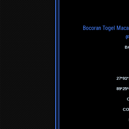
Bocoran Togel Maca
(
B
27*91*
89*25*
CO