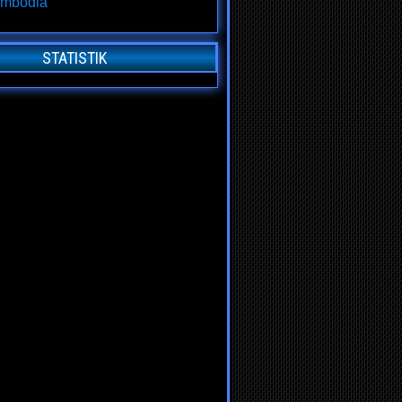
ambodia
STATISTIK