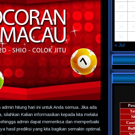
10
1
17
1
24
2
31
« Jul
 admin hitung hari ini untuk Anda semua. Jika ada
silahkan Kalian informasikan kepada kita melalui
 Sehingga admin dapat memeriksa dan memperbaiki
 hasil prediksi yang kita bagikan semakin optimal.