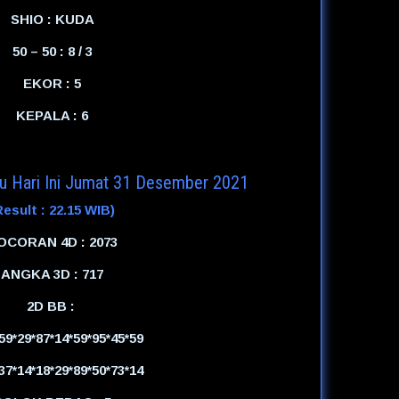
SHIO : KUDA
50 – 50 : 8 / 3
EKOR : 5
KEPALA : 6
u Hari Ini Jumat 31 Desember 2021
Result : 22.15 WIB)
OCORAN 4D : 2073
ANGKA 3D : 717
2D BB :
59*29*87*14*59*95*45*59
37*14*18*29*89*50*73*14