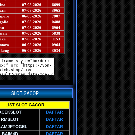
SLOT GACOR
LIST SLOT GACOR
ACEKSLOT
DAFTAR
RMSLOT
DAFTAR
LAMJPTOGEL
DAFTAR
BAIM4D
DAFTAR