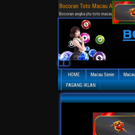
Bocoran Toto Macau AKURAT
Bocoran angka jitu toto macau paling akurat
HOME
Macau Senin
Macau
PASANG IKLAN