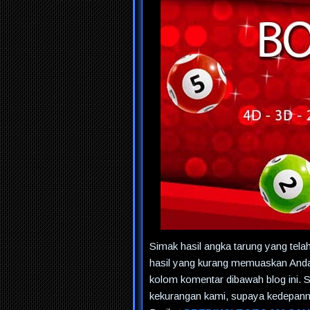
Simak hasil angka tarung yang telah
hasil yang kurang memuaskan Anda, 
kolom komentar dibawah blog ini.
kekurangan kami, supaya kedepannya