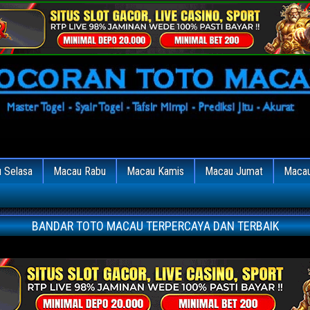
 | prediksi situs agen bandar toto macau terpercaya | nomor main macau | dat
 Selasa
Macau Rabu
Macau Kamis
Macau Jumat
Macau
BANDAR TOTO MACAU TERPERCAYA DAN TERBAIK