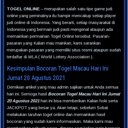
TOGEL ONLINE
– merupakan salah satu tipe game judi
online yang peminatnya itu hampir mencakup setiap player
judi online di Indonesia. Yang berarti, setiap masyarakat di
Indonesia yang bermain judi pasti mengenal ataupun ada
memainkan permainan Togel Online tersebut. Pasaran-
pasaran yang Kalian mau mainkan, kami sarankan
merupakan pasaran yang memiliki situs resmi ataupun sudah
terdaftar di WLA ( World Lottery Association ).
Kesimpulan Bocoran Togel Macau Hari Ini
Jumat 20 Agustus 2021
Demikian artikel yang mau admin sajikan untuk Anda semua
hari ini. Semoga hasil
Bocoran Togel Macau Hari Ini Jumat
20 Agustus 2021
hari ini bisa memberikan Kalian hoki serta
JACKPOT yang besar ya. Akan tetapi, sebelum Sobat
melakukan taruhan togel online dan memainkan hasil
bocoran yang sudah kami informasikan. Maka kami mau