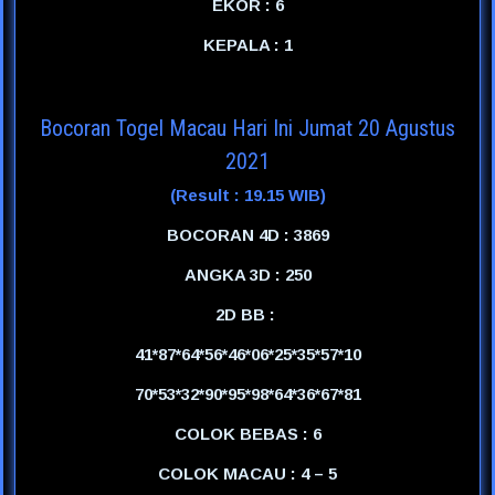
EKOR : 6
KEPALA : 1
Bocoran Togel Macau Hari Ini Jumat 20 Agustus
2021
(Result : 19.15 WIB)
BOCORAN 4D : 3869
ANGKA 3D : 250
2D BB :
41*87*64*56*46*06*25*35*57*10
70*53*32*90*95*98*64*36*67*81
COLOK BEBAS : 6
COLOK MACAU : 4 – 5