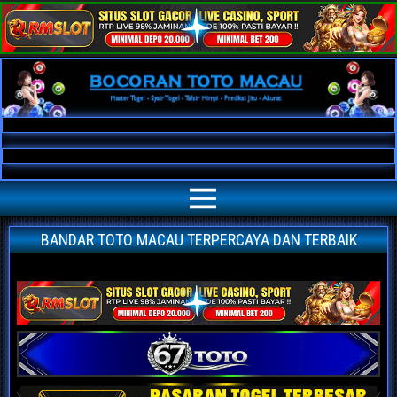
Bocoran Toto Macau AKURAT
Bocoran angka jitu toto macau paling akurat | prediksi situs agen bandar
toto macau terpercaya | nomor main macau | data keluaran macau hari ini
BANDAR TOTO MACAU TERPERCAYA DAN TERBAIK