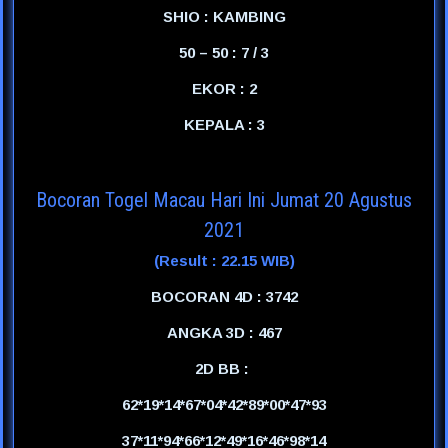
SHIO : KAMBING
50 – 50 : 7 / 3
EKOR : 2
KEPALA : 3
Bocoran Togel Macau Hari Ini Jumat 20 Agustus
2021
(Result : 22.15 WIB)
BOCORAN 4D : 3742
ANGKA 3D : 467
2D BB :
62*19*14*67*04*42*89*00*47*93
37*11*94*66*12*49*16*46*98*14