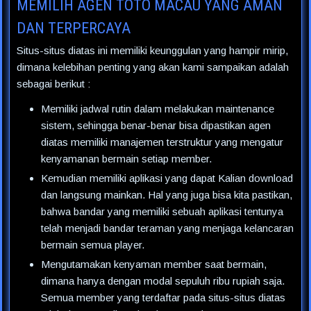
MEMILIH AGEN TOTO MACAU YANG AMAN
DAN TERPERCAYA
Situs-situs diatas ini memiliki keunggulan yang hampir mirip,
dimana kelebihan penting yang akan kami sampaikan adalah
sebagai berikut :
Memiliki jadwal rutin dalam melakukan maintenance
sistem, sehingga benar-benar bisa dipastikan agen
diatas memiliki manajemen terstruktur yang mengatur
kenyamanan bermain setiap member.
Kemudian memiliki aplikasi yang dapat Kalian download
dan langsung mainkan. Hal yang juga bisa kita pastikan,
bahwa bandar yang memiliki sebuah aplikasi tentunya
telah menjadi bandar teraman yang menjaga kelancaran
bermain semua player.
Mengutamakan kenyaman member saat bermain,
dimana hanya dengan modal sepuluh ribu rupiah saja.
Semua member yang terdaftar pada situs-situs diatas