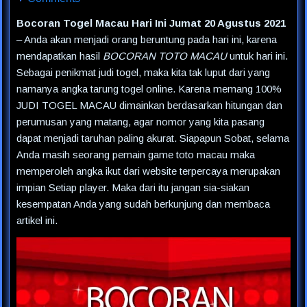
Bocoran Togel Macau Hari Ini Jumat 20 Agustus 2021
– Anda akan menjadi orang beruntung pada hari ini, karena
mendapatkan hasil
BOCORAN TOTO MACAU
untuk hari ini.
Sebagai penikmat judi togel, maka kita tak luput dari yang
namanya angka tarung togel online. Karena memang 100%
JUDI TOGEL MACAU dimainkan berdasarkan hitungan dan
perumusan yang matang, agar nomor yang kita pasang
dapat menjadi taruhan paling akurat. Siapapun Sobat, selama
Anda masih seorang pemain game toto macau maka
memperoleh angka ikut dari website terpercaya merupakan
impian Setiap player. Maka dari itu jangan sia-siakan
kesempatan Anda yang sudah berkunjung dan membaca
artikel ini.