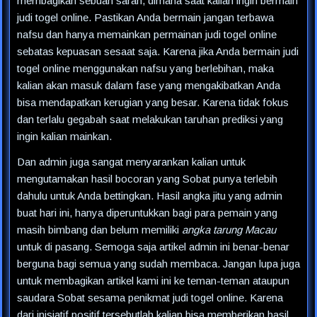
membagikan sebuah saran, dimana saat kalian ingin bermain
judi togel online. Pastikan Anda bermain jangan terbawa
nafsu dan hanya memainkan permainan judi togel online
sebatas kepuasan sesaat saja. Karena jika Anda bermain judi
togel online menggunakan nafsu yang berlebihan, maka
kalian akan masuk dalam fase yang mengakibatkan Anda
bisa mendapatkan kerugian yang besar. Karena tidak fokus
dan terlalu gegabah saat melakukan taruhan prediksi yang
ingin kalian mainkan.
Dan admin juga sangat menyarankan kalian untuk
mengutamakan hasil bocoran yang Sobat punya terlebih
dahulu untuk Anda bettingkan. Hasil angka jitu yang admin
buat hari ini, hanya diperuntukkan bagi para pemain yang
masih bimbang dan belum memiliki
angka tarung Macau
untuk di pasang. Semoga saja artikel admin ini benar-benar
berguna bagi semua yang sudah membaca. Jangan lupa juga
untuk membagikan artikel kami ini ke teman-teman ataupun
saudara Sobat sesama penikmat judi togel online. Karena
dari inisiatif positif tersebutlah kalian bisa memberikan hasil