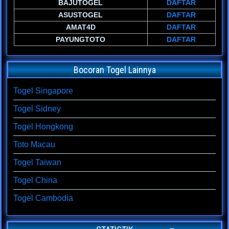
BAJUTOGEL
DAFTAR
ASUSTOGEL
DAFTAR
AMAT4D
DAFTAR
PAYUNGTOTO
DAFTAR
Bocoran Togel Lainnya
Togel Singapore
Togel Sidney
Togel Hongkong
Toto Macau
Togel Taiwan
Togel China
Togel Cambodia