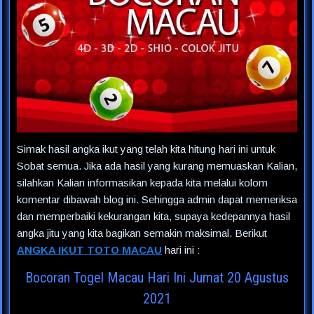
Simak hasil angka ikut yang telah kita hitung hari ini untuk
Sobat semua. Jika ada hasil yang kurang memuaskan Kalian,
silahkan Kalian informasikan kepada kita melalui kolom
komentar dibawah blog ini. Sehingga admin dapat memeriksa
dan memperbaiki kekurangan kita, supaya kedepannya hasil
angka jitu yang kita bagikan semakin maksimal. Berikut
ANGKA IKUT TOTO MACAU
hari ini :
Bocoran Togel Macau Hari Ini Jumat 20 Agustus
2021