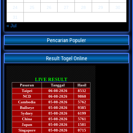
24
25
26
27
28
29
30
31
« Jul
Pencarian Populer
Result Togel Online